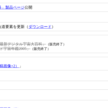
科」製品ページ
公開
軌道要素を更新（
ダウンロード
）
最新デジタル宇宙大百科」
（販売終了）
宇宙年鑑2005」
（販売終了）
稿画像×2）
」