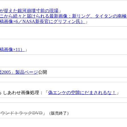
が捉えた銀河崩壊寸前の現場
」
ニから続々と届けられる最新画像：新リング、タイタンの南極
稿画像×6／NASA新長官にグリフィン氏）
」
画像×11）
」
2005」製品ページ
公開
る しあわせ画像処理：「
偽エンケの空隙にだまされるな！
」
ウンドトラックDVD
」
（販売終了）