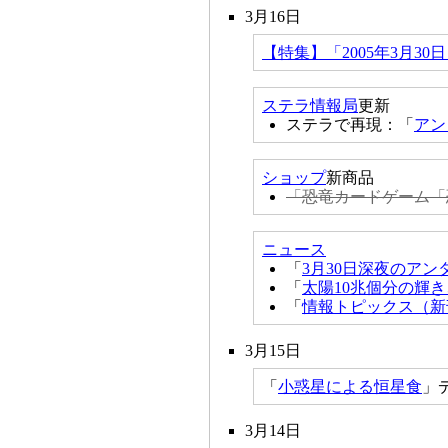
3月16日
【特集】「2005年3月3
ステラ情報局
更新
ステラで再現：「
アン
ショップ
新商品
「恐竜カードゲーム「恐
ニュース
「
3月30日深夜のアン
「
太陽10兆個分の輝
「
情報トピックス（新
3月15日
「
小惑星による恒星食
」
3月14日