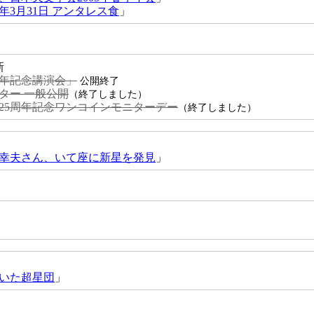
年3月31日 アンタレス食
」
新
周年記念講演会」
公開終了
ター 一般公開
（終了しました）
25周年記念ワンコインモニターデー
（終了しました）
幸夫さん、いて座に新星を発見
」
いた超星団
」