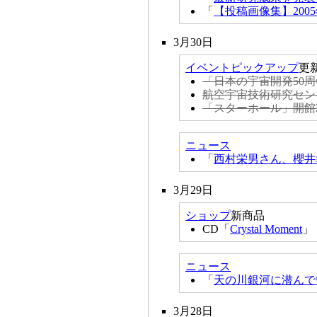
「
【投稿画像集】2005
3月30日
イベントピックアップ
更
「日本の宇宙開発50
航空宇宙技術研究セン
「スターホール」開館
ニュース
「
西村栄男さん、櫻井
3月29日
ショップ
新商品
CD「
Crystal Moment
」
ニュース
「
天の川銀河に潜んで
3月28日