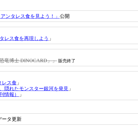
0日 アンタレス食を見よう！」
公開
タレス食を再現しよう
」
竜博士 DINOCARD」」
販売終了
タレス食
」
き、隠れたモンスター銀河を発見
」
刊情報）
」
データ更新