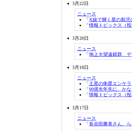
3月22日
ニュース
「
X線で輝く星の胎児
「
情報トピックス（投
3月20日
ニュース
「
地上大望遠鏡群、デ
3月18日
ニュース
「
土星の衛星エンケラ
「
90億光年先に、か
「
情報トピックス（投
3月17日
ニュース
「
長谷田勝美さん、ら