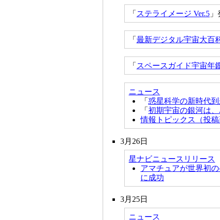
「
ステライメージ Ver.5
」
「
最新デジタル宇宙大百
「
スペースガイド宇宙年鑑2
ニュース
「
惑星科学の新時代到
「
初期宇宙の銀河は、
情報トピックス（投稿
3月26日
星ナビニュースリリース
アマチュアが世界初の
に成功
3月25日
ニュース