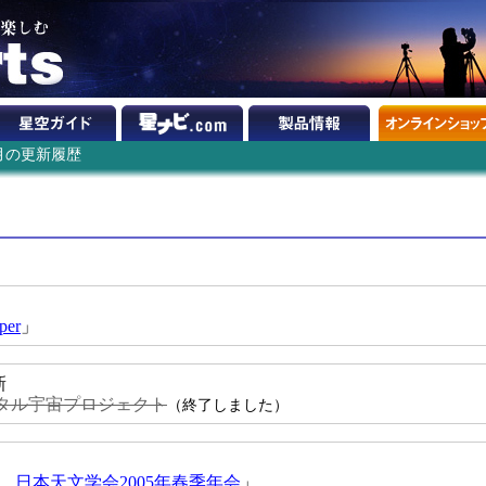
3月の更新履歴
per
」
新
ジタル宇宙プロジェクト
（終了しました）
、日本天文学会2005年春季年会
」