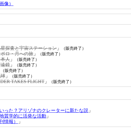
画像）
惑星探査と宇宙ステーション
」
（販売終了）
アポロ・月への旅
」
（販売終了）
日本人
」
（販売終了）
望遠鏡
」
（販売終了）
」
（販売終了）
地球
」
（販売終了）
ER TAKES FLIGHT
」
（販売終了）
いった？アリゾナのクレーターに新たな説
」
地質学的に活発な活動
」
刊情報）
」