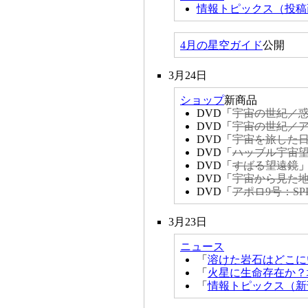
情報トピックス（投稿
4月の星空ガイド
公開
3月24日
ショップ
新商品
DVD「
宇宙の世紀／
DVD「
宇宙の世紀／
DVD「
宇宙を旅した
DVD「
ハッブル宇宙
DVD「
すばる望遠鏡
DVD「
宇宙から見た
DVD「
アポロ9号：SPID
3月23日
ニュース
「
溶けた岩石はどこに
「
火星に生命存在か？
「
情報トピックス（新