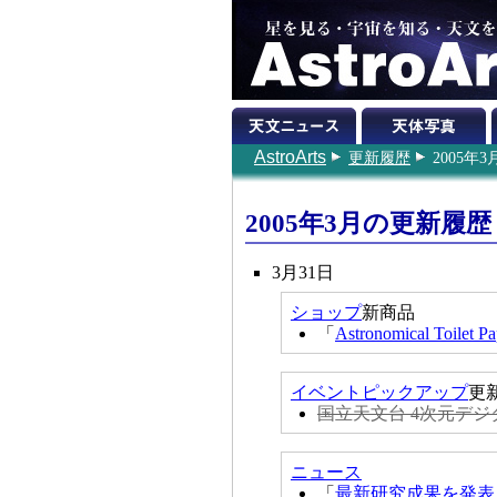
AstroArts
更新履歴
2005年
2005年3月の更新履歴
3月31日
ショップ
新商品
「
Astronomical Toilet Pa
イベントピックアップ
更
国立天文台 4次元デ
ニュース
「
最新研究成果を発表