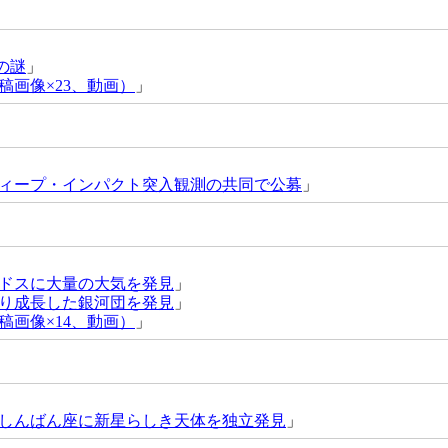
の謎
」
稿画像×23、動画）
」
ィープ・インパクト突入観測の共同で公募
」
ドスに大量の大気を発見
」
なり成長した銀河団を発見
」
稿画像×14、動画）
」
しんばん座に新星らしき天体を独立発見
」