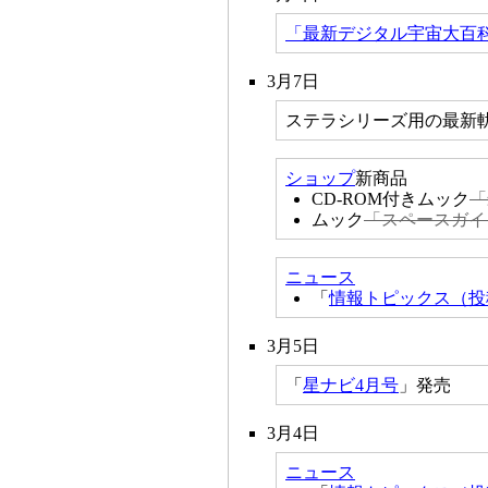
「最新デジタル宇宙大百
3月7日
ステラシリーズ用の最新
ショップ
新商品
CD-ROM付きムック
「
ムック
「スペースガイド
ニュース
「
情報トピックス（投
3月5日
「
星ナビ4月号
」発売
3月4日
ニュース