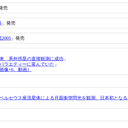
発売
科
」発売
005
」発売
来、系外惑星の直接観測に成功
」
バラエティーに富んでいた
」
画像×6、動画）
ペルセウス座流星体による月面衝突閃光を観測、日本初となる