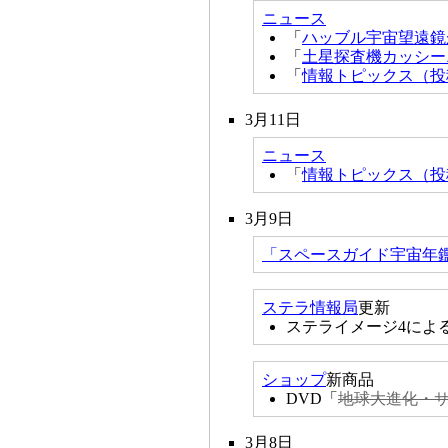
ニュース
「
ハッブル宇宙望遠鏡
「
土星探査機カッシー
「
情報トピックス（投
3月11日
ニュース
「
情報トピックス（投稿
3月9日
「スペースガイド宇宙年鑑
ステラ情報局
更新
ステライメージ4によ
ショップ
新商品
DVD「
地球大進化・サ
3月8日