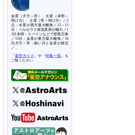
金星（夕方～宵）、火星（未明～
明け方）、土星（宵～明け方）／2
日：水星が西方最大離角／12～13
日：ペルセウス座流星群が極大／1
3日未明：スペインなどで皆既日食
／15日：金星が東方最大離角／16
日夕方～宵：細い月と金星が接近
／…
「
星空ガイド
」や「
特集一覧
」も
ご覧ください