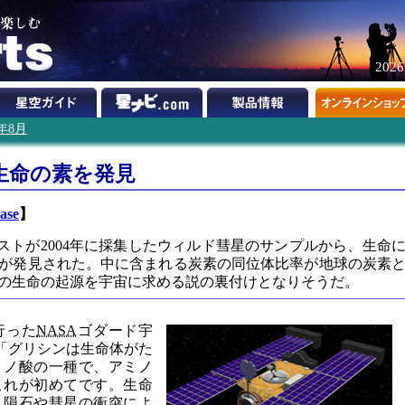
202
9年8月
生命の素を発見
ase
】
ストが2004年に採集したウィルド彗星のサンプルから、生命
が発見された。中に含まれる炭素の同位体比率が地球の炭素
の生命の起源を宇宙に求める説の裏付けとなりそうだ。
行った
NASA
ゴダード宇
博士は「グリシンは生命体がた
ミノ酸の一種で、アミノ
これが初めてです。生命
、隕石や彗星の衝突によ