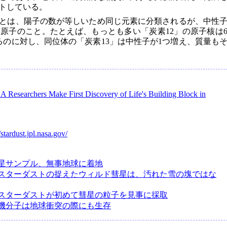
トしている。
とは、陽子の数が等しいため同じ元素に分類されるが、中性
原子のこと。たとえば、もっとも多い「炭素12」の原子核は
るのに対し、同位体の「炭素13」は中性子が1つ増え、質量も
 Researchers Make First Discovery of Life's Building Block in
/stardust.jpl.nasa.gov/
星サンプル、無事地球に着地
スターダストの捉えたウィルド彗星は、汚れた雪の塊ではな
スターダストが初めて彗星の粒子を見事に採取
機分子は地球衝突の際にも生存