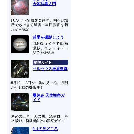
天体写真入門
PCソフトで撮影＆処理。明るい場
所でもできる星雲・星団撮影を初
歩から解説
惑星を撮影しよう
CMOSカメラで動画
撮影、ステライメー
ジで画像処理
ペルセウス座流星群
8月12～13日が一番の見ごろ。月明
かりゼロの好条件！
夏休み 天体観察ガ
イド
夏の大三角、天の川、流星群、星
空撮影。初級者向けの観察ガイド
8月の見どころ