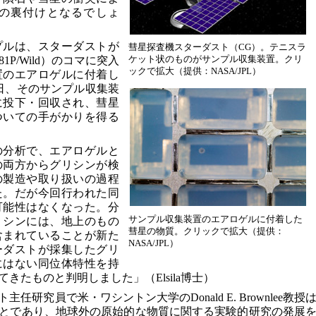
の裏付けとなるでしょ
プルは、スターダストが
彗星探査機スターダスト（CG）。テニスラ
ケット状のものがサンプル収集装置。クリ
1P/Wild）のコマに突入
ックで拡大（提供：NASA/JPL）
置のエアロゲルに付着し
5日、そのサンプル収集装
に投下・回収され、彗星
ついての手がかりを得る
の分析で、エアロゲルと
の両方からグリシンが検
の製造や取り扱いの過程
た。だが今回行われた同
可能性はなくなった。分
サンプル収集装置のエアロゲルに付着した
リシンには、地上のもの
彗星の物質。クリックで拡大（提供：
含まれていることが新た
NASA/JPL）
ーダストが採集したグリ
にはない同位体特性を持
きたものと判明しました」（Elsila博士）
研究員で米・ワシントン大学のDonald E. Brownlee教授
とであり、地球外の原始的な物質に関する実験的研究の発展