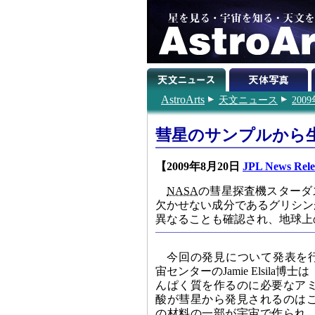
AstroArts
天文ニュース
200
彗星のサンプルから
【2009年8月20日
JPL News Rele
NASA
の彗星探査機スターダ
欠かせない成分であるグリシン
異なることも確認され、地球上
今回の発見について発表を
宙センターのJamie Elsila
んぱく質を作るのに必要なア
酸が彗星から発見されるのは
の材料の一部が宇宙で作られ