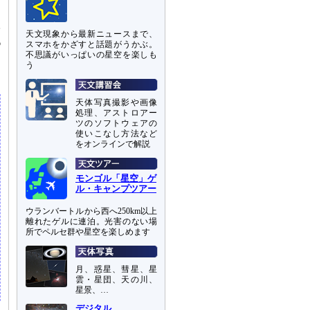
子
天文現象から最新ニュースまで、
6
スマホをかざすと話題がうかぶ。
不思議がいっぱいの星空を楽しも
そ
う
天体写真撮影や画像
処理、アストロアー
ツのソフトウェアの
使いこなし方法など
をオンラインで解説
モンゴル「星空」ゲ
ル・キャンプツアー
ウランバートルから西へ250km以上
離れたゲルに連泊。光害のない場
所でペルセ群や星空を楽しめます
月、惑星、彗星、星
雲・星団、天の川、
星景、…
デジタル