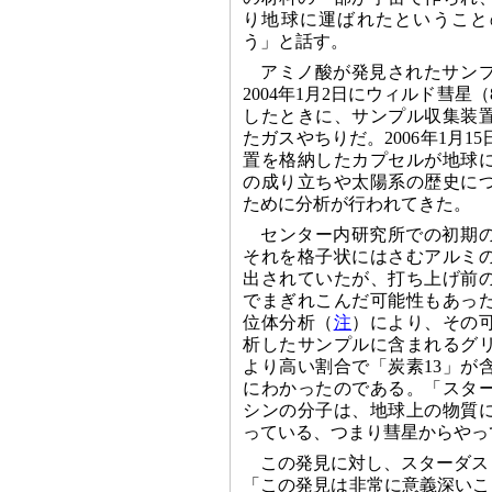
り地球に運ばれたということ
う」と話す。
アミノ酸が発見されたサン
2004年1月2日にウィルド彗星（8
したときに、サンプル収集装
たガスやちりだ。2006年1月1
置を格納したカプセルが地球
の成り立ちや太陽系の歴史に
ために分析が行われてきた。
センター内研究所での初期
それを格子状にはさむアルミ
出されていたが、打ち上げ前
でまぎれこんだ可能性もあっ
位体分析（
注
）により、その
析したサンプルに含まれるグ
より高い割合で「炭素13」が
にわかったのである。「スタ
シンの分子は、地球上の物質
っている、つまり彗星からやって
この発見に対し、スターダスト主任
「この発見は非常に意義深いこ