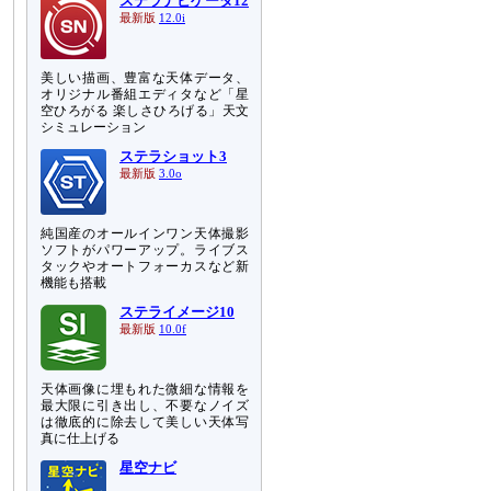
ステラナビゲータ12
最新版
12.0i
美しい描画、豊富な天体データ、
オリジナル番組エディタなど「星
空ひろがる 楽しさひろげる」天文
シミュレーション
ステラショット3
最新版
3.0o
純国産のオールインワン天体撮影
ソフトがパワーアップ。ライブス
タックやオートフォーカスなど新
機能も搭載
ステライメージ10
最新版
10.0f
天体画像に埋もれた微細な情報を
最大限に引き出し、不要なノイズ
は徹底的に除去して美しい天体写
真に仕上げる
は
星空ナビ
を