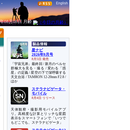
English
6年08月08日
月齢
星ナビ
2026年9月号
8月5日 発売
「宇宙兄弟」最終回 / 新月のペルセ
群極大を見る・撮る / 変わる「惑
星」の定義 / 星空の下で深呼吸する
天文台浴 / TAMRON 12-20mm F2.8 /
に
ほか
と
ステラナビゲータ・
モバイル
8月4日 リリース
天体観察・撮影用モバイルアプ
リ。高精度な計算とリッチな星図
表示をスマートフォンで「いつで
もどこでも、ステラナビゲータ」