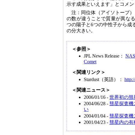
示す成果といえます」とコメン
注：同位体（アイソトープ）
の数が違うことで質量が異なる
つの陽子と6つの中性子から成
の分大きい。
＜参照＞
JPL News Release：
NASA
Comet
＜関連リンク＞
Stardust（英語）：
http:/
＜関連ニュース＞
2006/01/16 -
世界初の彗
2004/06/28 -
彗星探査機
い
2004/01/04 -
彗星探査機
2001/04/23 -
彗星内の有