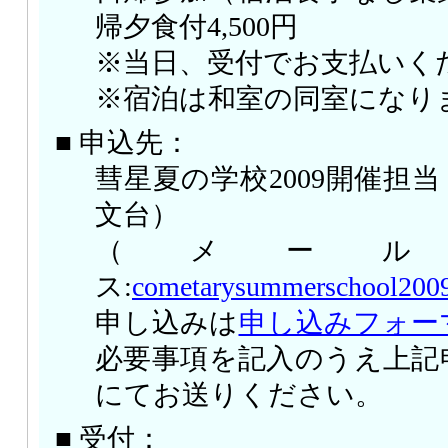
帰夕食付4,500円
※当日、受付でお支払いく
※宿泊は和室の同室になり
■ 申込先：
彗星夏の学校2009開催担
文台）
（メール
ス:
cometarysummerschool200
申し込みは
申し込みフォー
必要事項を記入のうえ上記
にてお送りください。
■ 受付：