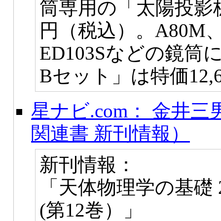
筒専用の「太陽投影板
円（税込）。A80M、A
ED103Sなどの鏡
Bセット」は特価12,
星ナビ.com： 金井
関連書 新刊情報）
新刊情報：
「天体物理学の基礎
(第12巻）」