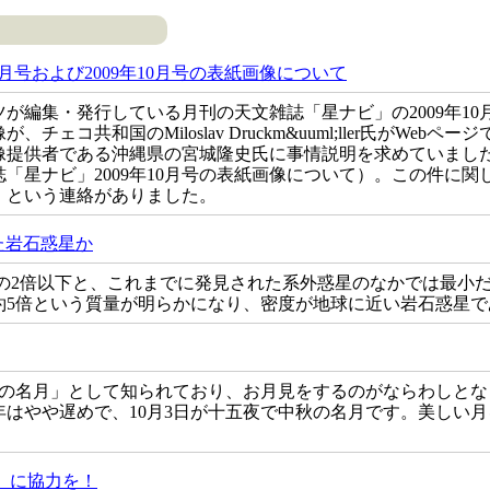
6月号および2009年10月号の表紙画像について
が編集・発行している月刊の天文雑誌「星ナビ」の2009年10月号
ェコ共和国のMiloslav Druckm&uuml;ller氏がWeb
像提供者である沖縄県の宮城隆史氏に事情説明を求めていました
「星ナビ」2009年10月号の表紙画像について）。この件に
」という連絡がありました。
た岩石惑星か
が地球の2倍以下と、これまでに発見された系外惑星のなかでは最
約5倍という質量が明らかになり、密度が地球に近い岩石惑星で
秋の名月」として知られており、お月見をするのがならわしとな
年はやや遅めで、10月3日が十五夜で中秋の名月です。美しい
」に協力を！