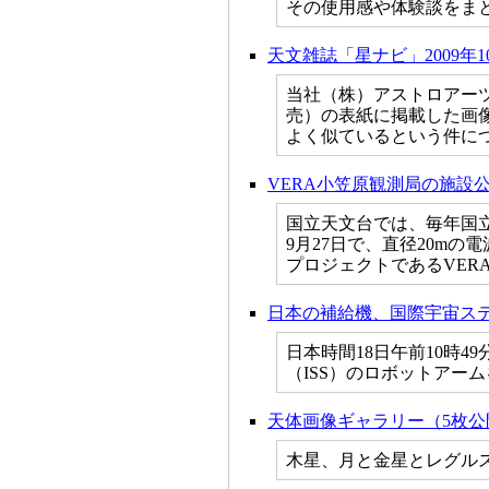
その使用感や体験談をま
天文雑誌「星ナビ」2009年
当社（株）アストロアーツ
売）の表紙に掲載した画像が、チ
よく似ているという件に
VERA小笠原観測局の施設公
国立天文台では、毎年国立
9月27日で、直径20m
プロジェクトであるVER
日本の補給機、国際宇宙ス
日本時間18日午前10時
（ISS）のロボットアー
天体画像ギャラリー（5枚公
木星、月と金星とレグル