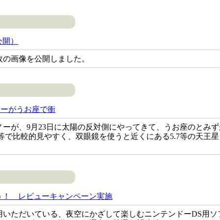
公開）
枚の画像を公開しました。
ュノーがうお座で衝
ノーが、9月23日に太陽の反対側にやってきて、うお座のとみ
6等で比較的見やすく、双眼鏡を使うと近くにある5.7等の天王
う！ レビューキャンペーン実施
用いただいている、夜空にかざして楽しむニンテンドーDS用ソ