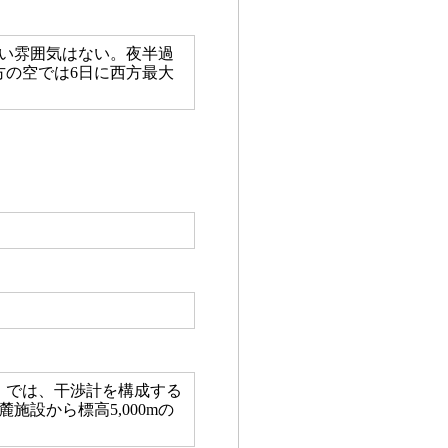
い雰囲気はない。夜半過
方の空では6日に西方最大
）では、干渉計を構成する
施設から標高5,000mの