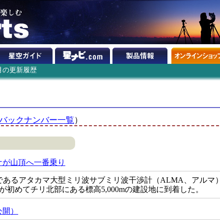
9月の更新履歴
バックナンバー一覧
）
ナが山頂へ一番乗り
であるアタカマ大型ミリ波サブミリ波干渉計（ALMA、アルマ
テナが初めてチリ北部にある標高5,000mの建設地に到着した。
公開）