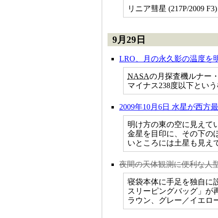
リニア彗星 (217P/200
9月29日
LRO、月の永久影の温度を
NASA
の月探査機ルナー
マイナス238度以下とい
2009年10月6日 水星が
明け方の東の空に見えて
金星を目印に、その下の
いところには土星も見え
夜間の天体観測に便利な人
寝袋本体に手足を独自に
スリーピングバッグ」が
ラウン、グレー／イエローの