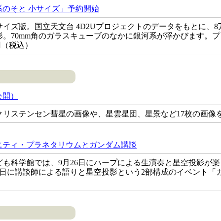
のそと 小サイズ」予約開始
イズ版。国立天文台 4D2Uプロジェクトのデータをもとに、
。70mm角のガラスキューブのなかに銀河系が浮かびます。プ
円（税込）
公開）
クリステンセン彗星の画像や、星雲星団、星景など17枚の画像
ニティ・プラネタリウムとガンダム講談
ども科学館では、9月26日にハープによる生演奏と星空投影が
4日に講談師による語りと星空投影という2部構成のイベント「ガン