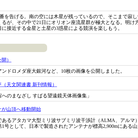
本番を告げる。南の空には木星が残っているので、そこまで寂し
くるが、その中で21日にオリオン座流星群が極大となる。明け
4日に接近する金星と土星の3惑星による競演を楽しもう。
公開）
アンドロメダ座大銀河など、10枚の画像を公開しました。
（天文関連書 新刊情報）
宙へのまなざし すばる望遠鏡天体画像集」
ナが山頂へ移動開始
であるアタカマ大型ミリ波サブミリ波干渉計（ALMA、アルマ
1号として、日本で製造されたアンテナが標高2,900mにある山麓
。