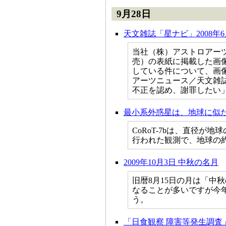
9月28日
天文雑誌「星ナビ」2008年
当社（株）アストロアーツ
売）の表紙に掲載した画像が、チ
している件について、画
アーツニュース／天文雑誌
不正を認め、謝罪したい
最小系外惑星は、地球に似
CoRoT-7bは、直径
行われた観測で、地球の
2009年10月3日 中秋の名月
旧暦8月15日の月は「中
なることが多いですが今
う。
「日食観察 障害等発生調査