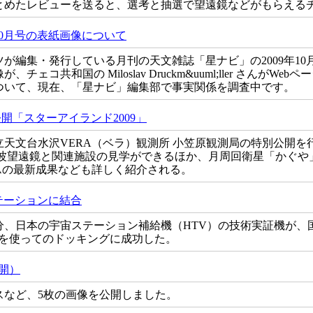
とめたレビューを送ると、選考と抽選で望遠鏡などがもらえる
10月号の表紙画像について
が編集・発行している月刊の天文雑誌「星ナビ」の2009年10月号
ェコ共和国の Miloslav Druckm&uuml;ller さんがW
ついて、現在、「星ナビ」編集部で事実関係を調査中です。
開「スターアイランド2009」
天文台水沢VERA（ベラ）観測所 小笠原観測局の特別公開を
の電波望遠鏡と関連施設の見学ができるほか、月周回衛星「かぐや
Aの最新成果なども詳しく紹介される。
テーションに結合
49分、日本の宇宙ステーション補給機（HTV）の技術実証機が
ムを使ってのドッキングに成功した。
開）
スなど、5枚の画像を公開しました。