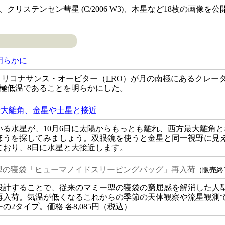
9 F3)、クリステンセン彗星 (C/2006 W3)、木星など18枚の画像
明らかに
・リコナサンス・オービター（
LRO
）が月の南極にあるクレー
う極低温であることを明らかにした。
西方最大離角、金星や土星と接近
いる水星が、10月6日に太陽からもっとも離れ、西方最大離角
ほうを探してみましょう。双眼鏡を使うと金星と同一視野に見
ており、8日に水星と大接近します。
型の寝袋「ヒューマノイドスリーピングバッグ」再入荷
（販売終
設計することで、従来のマミー型の寝袋の窮屈感を解消した人
再入荷。気温が低くなるこれからの季節の天体観察や流星観測
2タイプ。価格 各8,085円（税込）