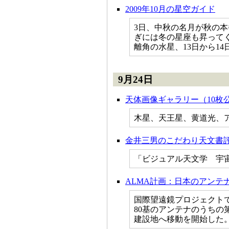
2009年10月の星空ガイド
3日、中秋の名月が秋の
ぎには冬の星座も昇って
離角の水星、13日から1
9月24日
天体画像ギャラリー（10枚
木星、天王星、黄道光、
金井三男のこだわり天文書評
「ビジュアル天文学 宇
ALMA計画：日本のアンテ
国際望遠鏡プロジェクト
80基のアンテナのうちの第
建設地へ移動を開始した