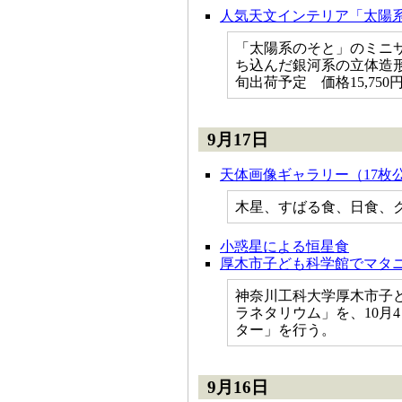
人気天文インテリア「太陽系
「太陽系のそと」のミニサ
ち込んだ銀河系の立体造形
旬出荷予定 価格15,750
9月17日
天体画像ギャラリー（17枚
木星、すばる食、日食、
小惑星による恒星食
厚木市子ども科学館でマタ
神奈川工科大学厚木市子
ラネタリウム」を、10月
ター」を行う。
9月16日