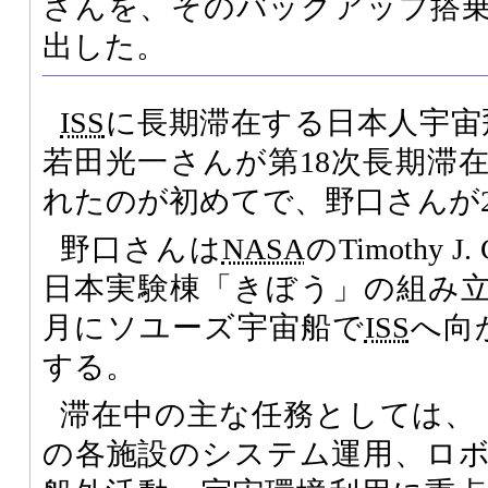
さんを、そのバックアップ搭
出した。
ISS
に長期滞在する日本人宇宙
若田光一さんが第18次長期滞
れたのが初めてで、野口さんが
野口さんは
NASA
のTimothy 
日本実験棟「きぼう」の組み立て
月にソユーズ宇宙船で
ISS
へ向
する。
滞在中の主な任務としては、
の各施設のシステム運用、ロ