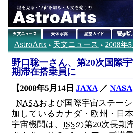
AstroArts
天文ニュース
2008年
野口聡一さん、第20次国際
期滞在搭乗員に
【2008年5月14日
JAXA
／
NASA
NASA
および国際宇宙ステーシ
加しているカナダ・欧州・日
宇宙機関は、
ISS
の第20次長期