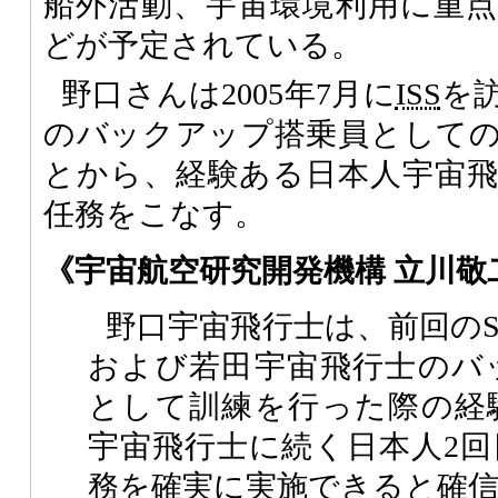
船外活動、宇宙環境利用に重
どが予定されている。
野口さんは2005年7月に
ISS
を
のバックアップ搭乗員として
とから、経験ある日本人宇宙
任務をこなす。
《宇宙航空研究開発機構 立川敬
野口宇宙飛行士は、前回のST
および若田宇宙飛行士のバ
として訓練を行った際の経
宇宙飛行士に続く日本人2回
務を確実に実施できると確