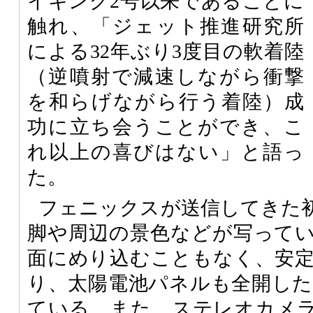
イキング2号以来であることに
触れ、「ジェット推進研究所
による32年ぶり3度目の軟着陸
（逆噴射で減速しながら衝撃
を和らげながら行う着陸）成
功に立ち会うことができ、こ
れ以上の喜びはない」と語っ
た。
フェニックスが送信してきた
脚や周辺の景色などが写って
面にめり込むこともなく、安
り、太陽電池パネルも全開し
ている。また、ステレオカメ