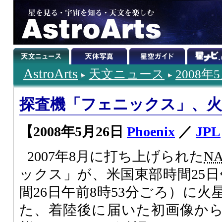
AstroArts
天文ニュース
2008年
探査機「フェニックス」、火
【2008年5月26日
Phoenix
／
JPL
2007年8月に打ち上げられた
N
ックス」が、米国東部時間25日
間26日午前8時53分ごろ）に
た、着陸後に届いた初画像か