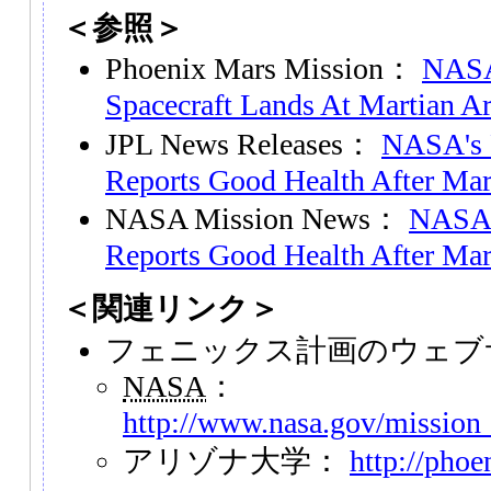
＜参照＞
Phoenix Mars Mission：
NASA
Spacecraft Lands At Martian Ar
JPL News Releases：
NASA's 
Reports Good Health After Ma
NASA Mission News：
NASA'
Reports Good Health After Ma
＜関連リンク＞
フェニックス計画のウェブ
NASA
：
http://www.nasa.gov/mission
アリゾナ大学：
http://phoe