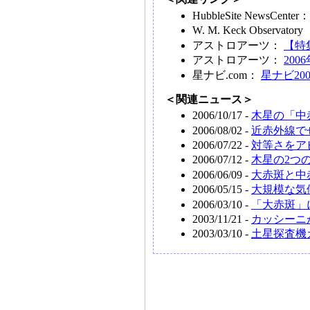
HubbleSite NewsCenter
W. M. Keck Observ
アストロアーツ：
【特
アストロアーツ：
20
星ナビ.com：
星ナビ20
＜関連ニュース＞
2006/10/17 -
木星の「中
2006/08/02 -
近赤外線で
2006/07/22 -
対等さをア
2006/07/12 -
木星の2つ
2006/06/09 -
大赤斑と中
2006/05/15 -
大規模な気
2006/03/10 -
「大赤斑」
2003/11/21 -
カッシーニ
2003/03/10 -
土星探査機