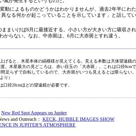
い嵐が発生するというものだ。
気候変動によるものかどうかはわかりませんが、過去2年半にわ
と異なる何かが起こっていることを示しています」と話して
のままいけば8月に最接近する。小さい方が大きい方に吸収さ
わからない。なお、中赤斑は、6月に大赤斑とすれ違う。
どに上げると、木星本体の縞模様が見えてくる。見える本数は天体望遠鏡
程度。木星最大の見どころは、赤い目玉の「大赤斑」。これは口径8cm
時間足らずで自転しているので、大赤斑がいつも見えるとは限らない
より）
口径20cmほどの望遠鏡が必要です。
：
New Red Spot Appears on Jupiter
 News and Outreach：
KECK, HUBBLE IMAGES SHOW
NCE IN JUPITER'S ATMOSPHERE