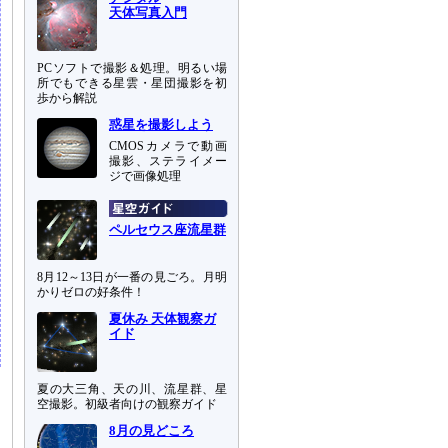
天体写真入門
PCソフトで撮影＆処理。明るい場
所でもできる星雲・星団撮影を初
歩から解説
惑星を撮影しよう
CMOSカメラで動画
撮影、ステライメー
ジで画像処理
ペルセウス座流星群
8月12～13日が一番の見ごろ。月明
かりゼロの好条件！
夏休み 天体観察ガ
イド
夏の大三角、天の川、流星群、星
空撮影。初級者向けの観察ガイド
8月の見どころ