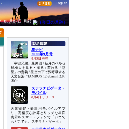
English
6年08月07日
月齢
星ナビ
2026年9月号
8月5日 発売
「宇宙兄弟」最終回 / 新月のペルセ
群極大を見る・撮る / 変わる「惑
星」の定義 / 星空の下で深呼吸する
天文台浴 / TAMRON 12-20mm F2.8 /
赤
ほか
ステラナビゲータ・
モバイル
8月4日 リリース
天体観察・撮影用モバイルアプ
リ。高精度な計算とリッチな星図
表示をスマートフォンで「いつで
もどこでも、ステラナビゲータ」