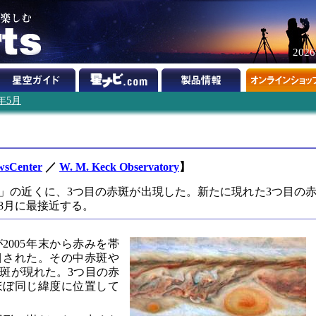
202
8年5月
wsCenter
／
W. M. Keck Observatory
】
」の近くに、3つ目の赤斑が出現した。新たに現れた3つ目の
8月に最接近する。
2005年末から赤みを帯
目された。その中赤斑や
斑が現れた。3つ目の赤
ほぼ同じ緯度に位置して