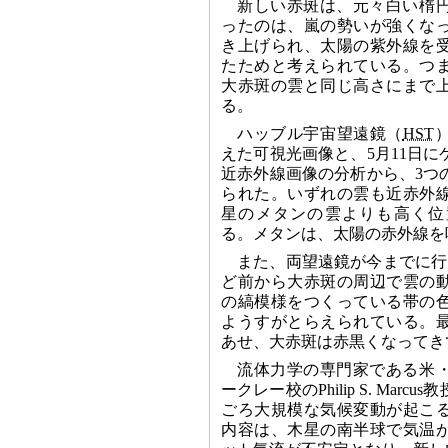
新しい赤斑は、元々白い楕
ったのは、嵐の勢いが強くな
き上げられ、太陽の紫外線を
たためと考えられている。つ
大赤斑の雲と同じ高さにまで
る。
ハッブル宇宙望遠鏡（
HST
えた可視光画像と、5月11日
近赤外線画像の分析から、3つ
られた。いずれの雲も近赤外
星のメタンの雲よりも高く位
る。メタンは、太陽の赤外線を
また、両望遠鏡が今までに行
ど前から大赤斑の周辺で雲の
の縞模様をつくっている帯の
ようすがとらえられている。
あせ、大赤斑は赤黒くなってき
流体力学の専門家である米
ークレー校のPhilip S. Marc
ごろ大規模な気候変動が起こ
内容は、木星の南半球で気温が