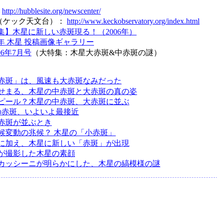
：
http://hubblesite.org/newscenter/
atory（ケック天文台）：
http://www.keckobservatory.org/index.html
集】木星に新しい赤斑現る！（2006年）
06年 木星 投稿画像ギャラリー
06年7月号
（大特集：木星大赤斑&中赤斑の謎）
赤斑」は、風速も大赤斑なみだった
せまる、木星の中赤斑と大赤斑の真の姿
ピール？木星の中赤斑、大赤斑に並ぶ
の赤斑、いよいよ最接近
赤斑が並ぶとき
候変動の兆候？ 木星の「小赤斑」
に加え、木星に新しい「赤斑」が出現
が撮影した木星の素顔
カッシーニが明らかにした、木星の縞模様の謎