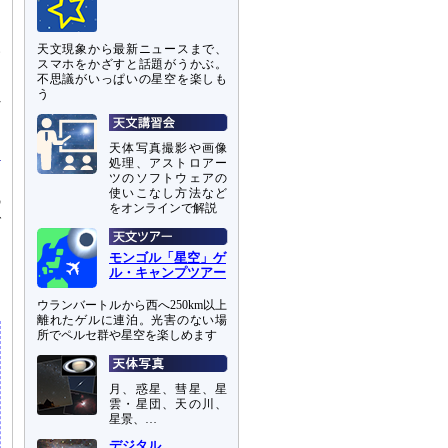
た
い
天文現象から最新ニュースまで、
スマホをかざすと話題がうかぶ。
不思議がいっぱいの星空を楽しも
う
れ
天体写真撮影や画像
処理、アストロアー
ツのソフトウェアの
使いこなし方法など
の
をオンラインで解説
で
。
モンゴル「星空」ゲ
ル・キャンプツアー
ウランバートルから西へ250km以上
離れたゲルに連泊。光害のない場
所でペルセ群や星空を楽しめます
月、惑星、彗星、星
雲・星団、天の川、
星景、…
デジタル