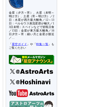
金星（夕方～宵）、火星（未明～
明け方）、土星（宵～明け方）／2
日：水星が西方最大離角／12～13
日：ペルセウス座流星群が極大／1
3日未明：スペインなどで皆既日食
／15日：金星が東方最大離角／16
日夕方～宵：細い月と金星が接近
／…
「
星空ガイド
」や「
特集一覧
」も
ご覧ください