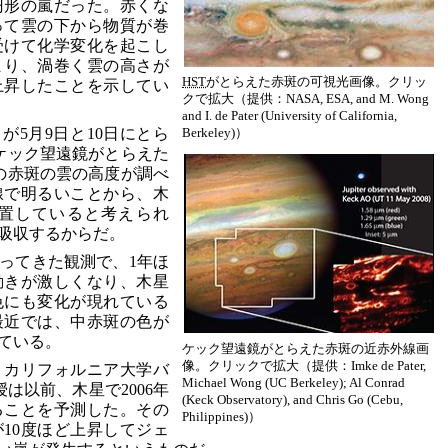
円形の嵐だった。赤くな
って雲の下から物質が巻
受けて化学変化を起こし
まり、渦巻く雲の高さが
HST
がとらえた赤斑の可視光画像。クリッ
上昇したことを示してい
クで拡大（提供：NASA, ESA, and M. Wong
and I. de Pater (University of California,
）が5月9日と10日にとら
Berkeley)）
にケック望遠鏡がとらえた
の赤斑の雲の高度が調べ
線で明るいことから、木
置していると考えられ
吸収するからだ。
ってきた観測で、1年ほ
動きが激しくなり、木星
色にも変化が現れている
最近では、中赤斑の色が
ている。
ケック望遠鏡がとらえた赤斑の近赤外線画
像。クリックで拡大（提供：Imke de Pater,
・カリフォルニア大学バ
Michael Wong (UC Berkeley); Al Conrad
us教授は以前、木星で2006年
(Keck Observatory), and Chris Go (Cebu,
ることを予測した。その
Philippines)）
10度ほど上昇してジェ