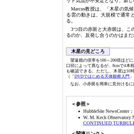
ット気流が不安定となり、新し
Marcus教授は、「木星の
る雲の動きは、大規模で通常
る。
3つ目の赤斑と大赤斑は、こ
るのか、反発し合うのかはまだ
木星の見どころ
望遠鏡の倍率を100～200倍ほ
口径によって異なるが、8cmで4本
も確認できる。ただし、木星は10
（「
DVDではじめる天体観察入門
」
なお、小赤斑を簡単に見分けるには
＜参照＞
HubbleSite NewsCenter
W. M. Keck Observatory
CONTINUED TURBULE
＜関連リンク＞