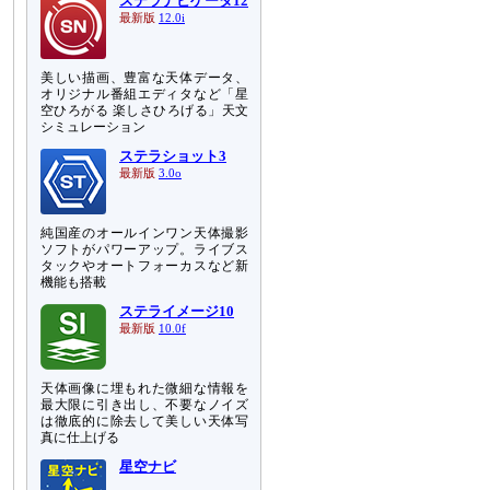
ステラナビゲータ12
最新版
12.0i
美しい描画、豊富な天体データ、
オリジナル番組エディタなど「星
空ひろがる 楽しさひろげる」天文
シミュレーション
ステラショット3
最新版
3.0o
純国産のオールインワン天体撮影
ソフトがパワーアップ。ライブス
タックやオートフォーカスなど新
機能も搭載
ステライメージ10
最新版
10.0f
天体画像に埋もれた微細な情報を
最大限に引き出し、不要なノイズ
は徹底的に除去して美しい天体写
真に仕上げる
星空ナビ