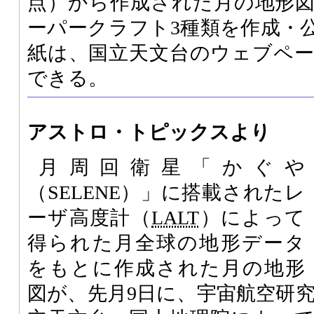
点）から作成された月の地形
ーパークラフト3種類を作成・
紙は、国立天文台のウェブペ
できる。
アストロ・トピックスより
月周回衛星「かぐや
（SELENE）」に搭載されたレ
ーザ高度計（
LALT
）によって
得られた月全球の地形データ
をもとに作成された月の地形
図が、先月9日に、宇宙航空研究