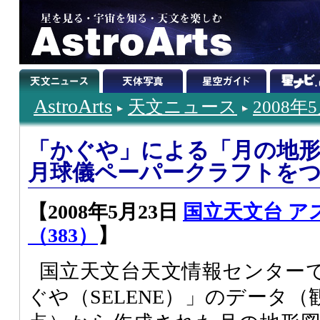
AstroArts
天文ニュース
2008年
「かぐや」による「月の地
月球儀ペーパークラフトを
【2008年5月23日
国立天文台 ア
（383）
】
国立天文台天文情報センター
ぐや（SELENE）」のデータ（