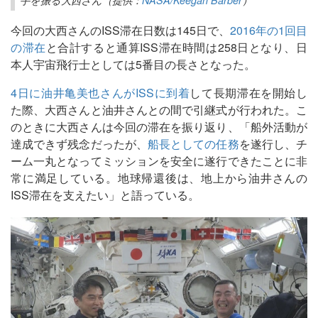
今回の大西さんのISS滞在日数は145日で、
2016年の1回目
の滞在
と合計すると通算ISS滞在時間は258日となり、日
本人宇宙飛行士としては5番目の長さとなった。
4日に油井亀美也さんがISSに到着
して長期滞在を開始し
た際、大西さんと油井さんとの間で引継式が行われた。こ
のときに大西さんは今回の滞在を振り返り、「船外活動が
達成できず残念だったが、
船長としての任務
を遂行し、チ
ーム一丸となってミッションを安全に遂行できたことに非
常に満足している。地球帰還後は、地上から油井さんの
ISS滞在を支えたい」と語っている。