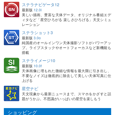
ステラナビゲータ12
最新版
12.0i
美しい描画、豊富な天体データ、オリジナル番組エデ
ィタなど「星空ひろがる 楽しさひろげる」天文シミュ
レーション
ステラショット3
最新版
3.0o
純国産のオールインワン天体撮影ソフトがパワーアッ
プ。ライブスタックやオートフォーカスなど新機能も
搭載
ステライメージ10
最新版
10.0f
天体画像に埋もれた微細な情報を最大限に引き出し、
不要なノイズは徹底的に除去して美しい天体写真に仕
上げる
星空ナビ
天文現象から最新ニュースまで、スマホをかざすと話
題がうかぶ。不思議がいっぱいの星空を楽しもう
ショッピング