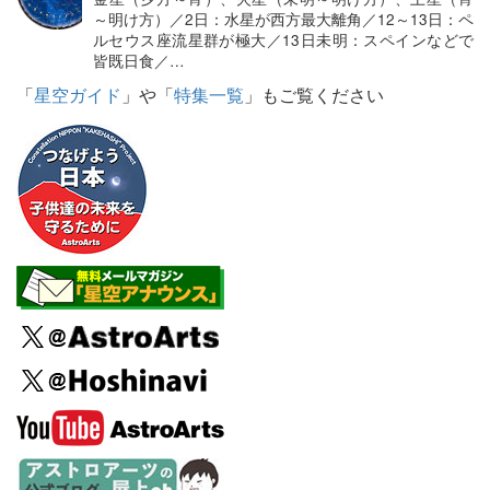
～明け方）／2日：水星が西方最大離角／12～13日：ペ
ルセウス座流星群が極大／13日未明：スペインなどで
皆既日食／…
「
星空ガイド
」や「
特集一覧
」もご覧ください