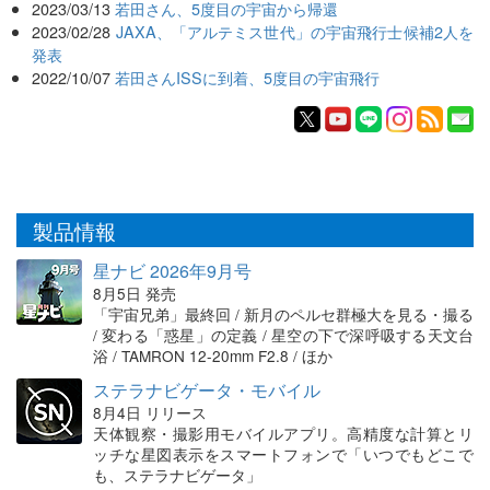
2023/03/13
若田さん、5度目の宇宙から帰還
2023/02/28
JAXA、「アルテミス世代」の宇宙飛行士候補2人を
発表
2022/10/07
若田さんISSに到着、5度目の宇宙飛行
製品情報
星ナビ 2026年9月号
8月5日 発売
「宇宙兄弟」最終回 / 新月のペルセ群極大を見る・撮る
/ 変わる「惑星」の定義 / 星空の下で深呼吸する天文台
浴 / TAMRON 12-20mm F2.8 / ほか
ステラナビゲータ・モバイル
8月4日 リリース
天体観察・撮影用モバイルアプリ。高精度な計算とリ
ッチな星図表示をスマートフォンで「いつでもどこで
も、ステラナビゲータ」