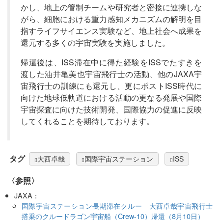
かし、地上の管制チームや研究者と密接に連携しな
がら、細胞における重力感知メカニズムの解明を目
指すライフサイエンス実験など、地上社会へ成果を
還元する多くの宇宙実験を実施しました。
帰還後は、ISS滞在中に得た経験をISSでたすきを
渡した油井亀美也宇宙飛行士の活動、他のJAXA宇
宙飛行士の訓練にも還元し、更にポストISS時代に
向けた地球低軌道における活動の更なる発展や国際
宇宙探査に向けた技術開発、国際協力の促進に反映
してくれることを期待しております。
タグ
大西卓哉
国際宇宙ステーション
ISS
〈参照〉
JAXA：
国際宇宙ステーション長期滞在クルー 大西卓哉宇宙飛行士
搭乗のクルードラゴン宇宙船（Crew-10）帰還（8月10日）