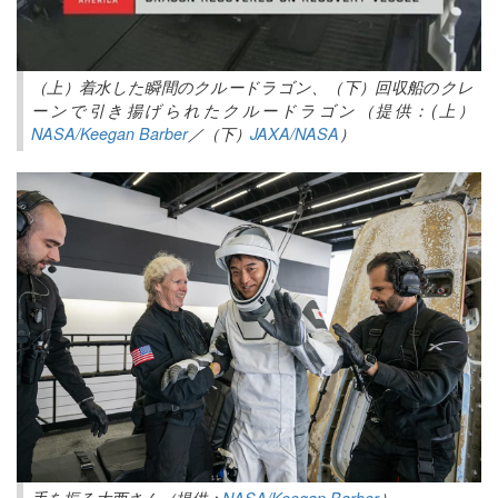
（上）着水した瞬間のクルードラゴン、（下）回収船のクレ
ーンで引き揚げられたクルードラゴン（提供：(上）
NASA/Keegan Barber
／（下）
JAXA/NASA
）
手を振る大西さん（提供：
NASA/Keegan Barber
）