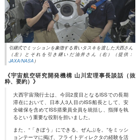
引継式でミッションを象徴する青いタスキを渡した大西さん
（左）とそれを引き継いだ油井さん（右）（提供：
JAXA/NASA
）
《宇宙航空研究開発機構 山川宏理事長談話（抜
粋、要約）》
大西宇宙飛行士は、今回2度目となるISSでの長期
滞在において、日本人3人目のISS船長として、安
全確保を含めてISS搭乗員全員を統括し、指揮を執
るという重要な役割を担いました。
また、“「きぼう」にできる、ぜんぶを。”をミッシ
ョンテーマに掲げ、フライトディレクタの経験を活