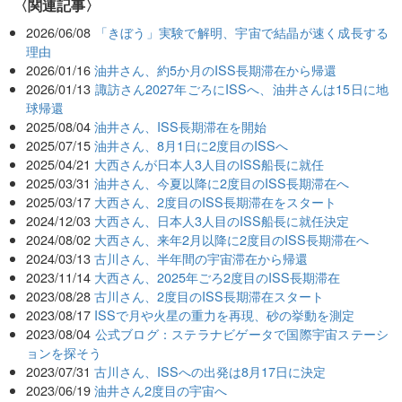
関連記事
2026/06/08
「きぼう」実験で解明、宇宙で結晶が速く成長する
理由
2026/01/16
油井さん、約5か月のISS長期滞在から帰還
2026/01/13
諏訪さん2027年ごろにISSへ、油井さんは15日に地
球帰還
2025/08/04
油井さん、ISS長期滞在を開始
2025/07/15
油井さん、8月1日に2度目のISSへ
2025/04/21
大西さんが日本人3人目のISS船長に就任
2025/03/31
油井さん、今夏以降に2度目のISS長期滞在へ
2025/03/17
大西さん、2度目のISS長期滞在をスタート
2024/12/03
大西さん、日本人3人目のISS船長に就任決定
2024/08/02
大西さん、来年2月以降に2度目のISS長期滞在へ
2024/03/13
古川さん、半年間の宇宙滞在から帰還
2023/11/14
大西さん、2025年ごろ2度目のISS長期滞在
2023/08/28
古川さん、2度目のISS長期滞在スタート
2023/08/17
ISSで月や火星の重力を再現、砂の挙動を測定
2023/08/04
公式ブログ：ステラナビゲータで国際宇宙ステーシ
ョンを探そう
2023/07/31
古川さん、ISSへの出発は8月17日に決定
2023/06/19
油井さん2度目の宇宙へ