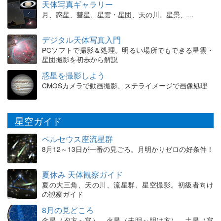
天体写真ギャラリー
月、惑星、彗星、星雲・星団、天の川、星景、…
デジタル天体写真入門
PCソフトで撮影＆処理。明るい場所でもできる星雲・
星団撮影を初歩から解説
惑星を撮影しよう
CMOSカメラで動画撮影、ステライメージで画像処理
星空ガイド
ペルセウス座流星群
8月12～13日が一番の見ごろ。月明かりゼロの好条件！
夏休み 天体観察ガイド
夏の大三角、天の川、流星群、星空撮影。初級者向け
の観察ガイド
8月の見どころ
金星（夕方～宵）、火星（未明～明け方）、土星（宵