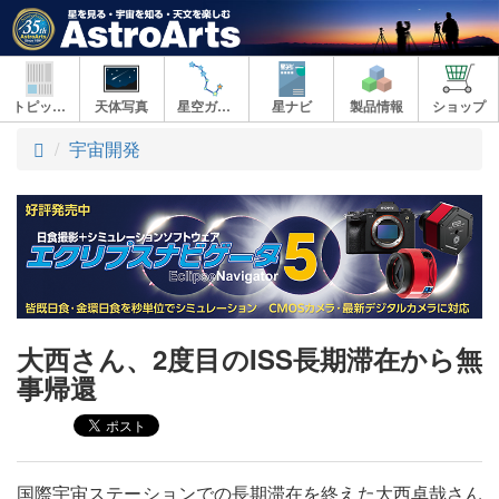
トピックス
天体写真
星空ガイド
星ナビ
製品情報
ショップ
ト
宇宙開発
ッ
プ
大西さん、2度目のISS長期滞在から無
事帰還
国際宇宙ステーションでの長期滞在を終えた大西卓哉さん