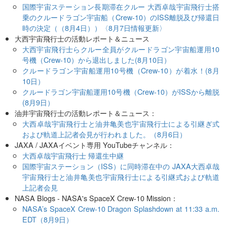
国際宇宙ステーション長期滞在クルー 大西卓哉宇宙飛行士搭
乗のクルードラゴン宇宙船（Crew-10）のISS離脱及び帰還日
時の決定（（8月4日））〈8月7日情報更新〉
大西宇宙飛行士の活動レポート＆ニュース
大西宇宙飛行士らクルー全員がクルードラゴン宇宙船運用10
号機（Crew-10）から退出しました(8月10日）
クルードラゴン宇宙船運用10号機（Crew-10）が着水！(8月
10日）
クルードラゴン宇宙船運用10号機（Crew-10）がISSから離脱
(8月9日）
油井宇宙飛行士の活動レポート＆ニュース：
大西卓哉宇宙飛行士と油井亀美也宇宙飛行士による引継ぎ式
および軌道上記者会見が行われました。（8月6日）
JAXA / JAXAイベント専用 YouTubeチャンネル：
大西卓哉宇宙飛行士 帰還生中継
国際宇宙ステーション（ISS）に同時滞在中の JAXA大西卓哉
宇宙飛行士と油井亀美也宇宙飛行士による引継式および軌道
上記者会見
NASA Blogs - NASA's SpaceX Crew-10 Mission：
NASA’s SpaceX Crew-10 Dragon Splashdown at 11:33 a.m.
EDT（8月9日）