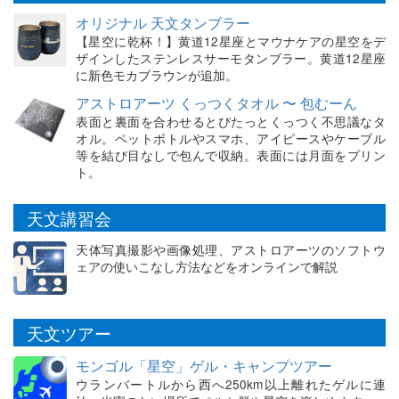
オリジナル 天文タンブラー
【星空に乾杯！】黄道12星座とマウナケアの星空をデ
ザインしたステンレスサーモタンブラー。黄道12星座
に新色モカブラウンが追加。
アストロアーツ くっつくタオル 〜 包むーん
表面と裏面を合わせるとぴたっとくっつく不思議なタ
オル。ペットボトルやスマホ、アイピースやケーブル
等を結び目なしで包んで収納。表面には月面をプリン
ト。
天文講習会
天体写真撮影や画像処理、アストロアーツのソフトウ
ェアの使いこなし方法などをオンラインで解説
天文ツアー
モンゴル「星空」ゲル・キャンプツアー
ウランバートルから西へ250km以上離れたゲルに連