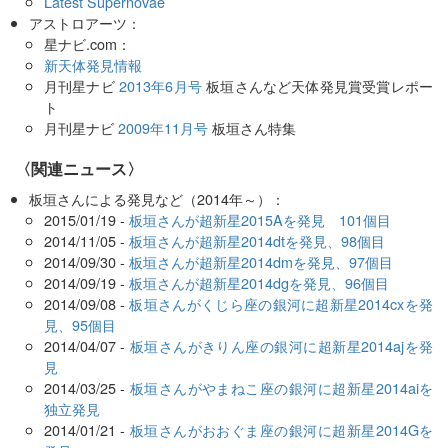
Latest Supernovae
アストロアーツ：
星ナビ.com：
新天体発見情報
月刊星ナビ
2013年6月号
板垣さんなど天体発見賞受賞レポー
ト
月刊星ナビ
2009年11月号
板垣さん特集
〈関連ニュース〉
板垣さんによる発見など（2014年～）：
2015/01/19 -
板垣さんが超新星2015Aを発見 101個目
2014/11/05 -
板垣さんが超新星2014dtを発見、98個目
2014/09/30 -
板垣さんが超新星2014dmを発見、97個目
2014/09/19 -
板垣さんが超新星2014dgを発見、96個目
2014/09/08 -
板垣さんがくじら座の銀河に超新星2014cxを発
見、95個目
2014/04/07 -
板垣さんがきりん座の銀河に超新星2014ajを発
見
2014/03/25 -
板垣さんがやまねこ座の銀河に超新星2014aiを
独立発見
2014/01/21 -
板垣さんがおおぐま座の銀河に超新星2014Gを