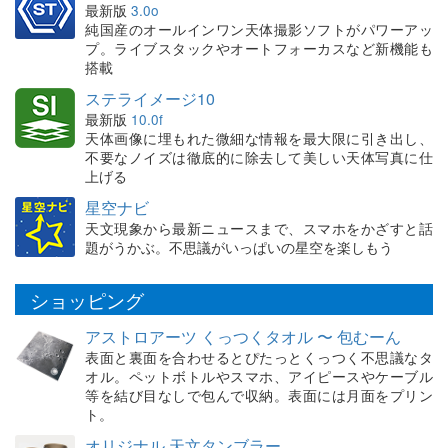
最新版
3.0o
純国産のオールインワン天体撮影ソフトがパワーアッ
プ。ライブスタックやオートフォーカスなど新機能も
搭載
ステライメージ10
最新版
10.0f
天体画像に埋もれた微細な情報を最大限に引き出し、
不要なノイズは徹底的に除去して美しい天体写真に仕
上げる
星空ナビ
天文現象から最新ニュースまで、スマホをかざすと話
題がうかぶ。不思議がいっぱいの星空を楽しもう
ショッピング
アストロアーツ くっつくタオル 〜 包むーん
表面と裏面を合わせるとぴたっとくっつく不思議なタ
オル。ペットボトルやスマホ、アイピースやケーブル
等を結び目なしで包んで収納。表面には月面をプリン
ト。
オリジナル 天文タンブラー