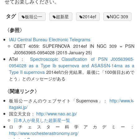
せてお楽しみください。
タグ
板垣公一
超新星
2014ef
NGC 309
〈参照〉
IAU Central Bureau Electronic Telegrams
CBET 4059: SUPERNOVA 2014ef IN NGC 309 = PSN
J00563965-0954028 (2015 January 25)
ATel：
Spectroscopic Classification of PSN J00563965-
0954028 as a Type Ib supernova and ASASSN-14ma as a
Type II supernova
2014efの分光結果。最後に「100個目おめで
とう」とのメッセージがある
〈関連リンク〉
板垣公一さんのウェブサイト「Supernova」：
http://www.k-
itagaki.jp/
国立天文台：
http://www.nao.ac.jp/
日本人が発見した超新星一覧
ロチェスター科学アカデミー：
http://www.rochesterastronomy.org/