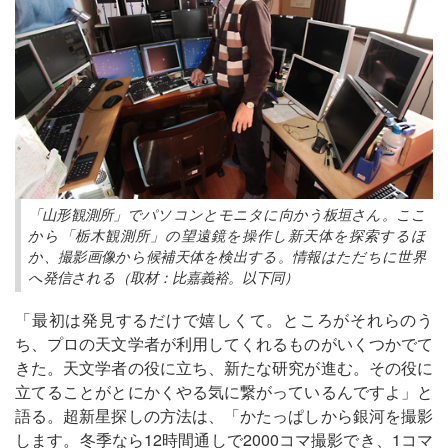
「山形観測所」でパソコンとモニタに向かう板垣さん。ここ
から「栃木観測所」の望遠鏡を操作し新天体を探索するほ
か、撮影画像から候補天体を検出する。情報はただちに世界
へ発信される（取材：比嘉義裕。以下同）
「最初は発見するだけで嬉しくて。ところがそれらのう
ち、プロの天文学者が利用してくれるものがいくつかでて
きた。天文学者の役に立ち、新たな研究が進む。その役に
立てることがとにかくやる気に繋がっているんですよ」と
語る。超新星探しの方法は、「かたっぱしから銀河を撮影
します。冬季なら12時間通しで2000コマ撮影でき、1コマ