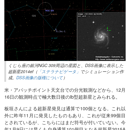
くじら座の銀河NGC 309周辺の星図と、DSS画像に表示した
超新星2014ef（
「ステラナビゲータ」
でシミュレーション作
成。
DSS画像の版権について
）
米・アパッチポイント天文台での分光観測などから、12月
16日の観測時点で極大数日後のIb型超新星とみられる。
板垣さんによる超新星発見は通算で100個となる。これ以
外に昨年11月に発見したものもあり、これが従来99個目
とされているが、こちらにはまだ符号が付いていない。今
年1月9日には早くも自身通算101個目となる超新星2015A