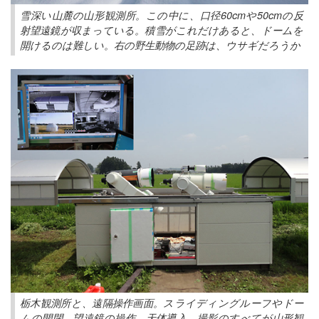
雪深い山麓の山形観測所。この中に、口径60cmや50cmの反
射望遠鏡が収まっている。積雪がこれだけあると、ドームを
開けるのは難しい。右の野生動物の足跡は、ウサギだろうか
栃木観測所と、遠隔操作画面。スライディングルーフやドー
ムの開閉、望遠鏡の操作、天体導入、撮影のすべてが山形観