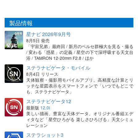
製品情報
星ナビ 2026年9月号
8月5日 発売
「宇宙兄弟」最終回 / 新月のペルセ群極大を見る・撮る
/ 変わる「惑星」の定義 / 星空の下で深呼吸する天文台
浴 / TAMRON 12-20mm F2.8 / ほか
ステラナビゲータ・モバイル
8月4日 リリース
天体観察・撮影用モバイルアプリ。高精度な計算とリ
ッチな星図表示をスマートフォンで「いつでもどこで
も、ステラナビゲータ」
ステラナビゲータ12
最新版
12.0i
美しい描画、豊富な天体データ、オリジナル番組エデ
ィタなど「星空ひろがる 楽しさひろげる」天文シミュ
レーション
ステラショット3