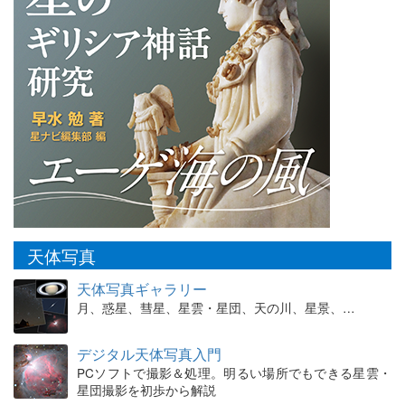
天体写真
天体写真ギャラリー
月、惑星、彗星、星雲・星団、天の川、星景、…
デジタル天体写真入門
PCソフトで撮影＆処理。明るい場所でもできる星雲・
星団撮影を初歩から解説