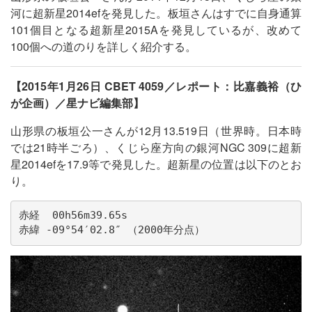
河に超新星2014efを発見した。板垣さんはすでに自身通算
101個目となる超新星2015Aを発見しているが、改めて
100個への道のりを詳しく紹介する。
【2015年1月26日 CBET 4059／レポート：比嘉義裕（ひ
が企画）／星ナビ編集部】
山形県の板垣公一さんが12月13.519日（世界時。日本時
では21時半ごろ）、くじら座方向の銀河NGC 309に超新
星2014efを17.9等で発見した。超新星の位置は以下のとお
り。
赤経  00h56m39.65s

赤緯 -09°54′02.8″ （2000年分点）