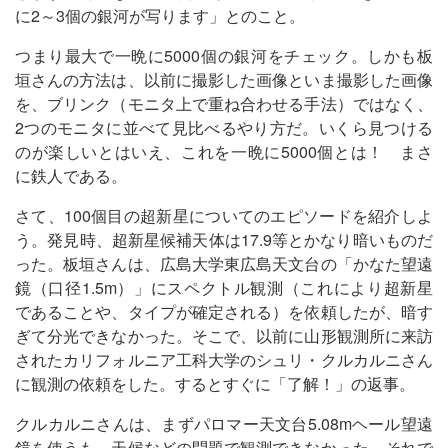
に2～3個の銀河が写ります」とのこと。
つまり最大で一晩に5000個の銀河をチェック。しかも板
垣さんの方法は、以前に撮影した画像といま撮影した画像
を、ブリンク（モニタ上で重ね合わせる手法）ではなく、
2つのモニタに並べて見比べるやり方だ。いくら見つける
のが楽しいとはいえ、これを一晩に5000個とは！ まさ
に鉄人である。
さて、100個目の超新星についてのエピソードを紹介しよ
う。発見時、超新星候補天体は17.9等とかなり暗いものだ
った。板垣さんは、広島大学東広島天文台の「かなた望遠
鏡（口径1.5m）」にスペクトル観測（これにより超新星
であることや、タイプが確定される）を依頼したが、暗す
ぎて分光できなかった。そこで、以前に山形観測所に来訪
されたカリフォルニア工科大学のシュリ・クルカルニさん
に観測の依頼をした。するとすぐに「了解！」の返事。
クルカルニさんは、まずパロマー天文台5.08mヘール望遠
鏡を使うも、天候などの問題で観測できなかった。それで