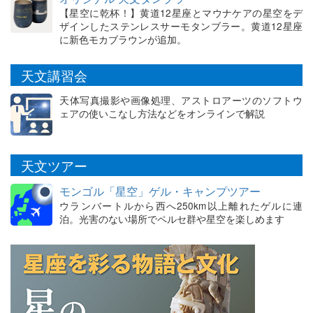
【星空に乾杯！】黄道12星座とマウナケアの星空をデ
ザインしたステンレスサーモタンブラー。黄道12星座
に新色モカブラウンが追加。
天文講習会
天体写真撮影や画像処理、アストロアーツのソフトウ
ェアの使いこなし方法などをオンラインで解説
天文ツアー
モンゴル「星空」ゲル・キャンプツアー
ウランバートルから西へ250km以上離れたゲルに連
泊。光害のない場所でペルセ群や星空を楽しめます