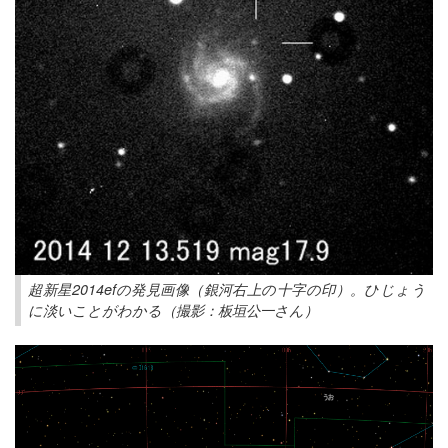
超新星2014efの発見画像（銀河右上の十字の印）。ひじょう
に淡いことがわかる（撮影：板垣公一さん）