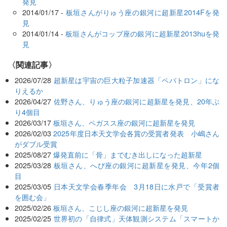
発見
2014/01/17 -
板垣さんがりゅう座の銀河に超新星2014Fを発
見
2014/01/14 -
板垣さんがコップ座の銀河に超新星2013huを発
見
関連記事
2026/07/28
超新星は宇宙の巨大粒子加速器「ペバトロン」にな
りえるか
2026/04/27
佐野さん、りゅう座の銀河に超新星を発見、20年ぶ
り4個目
2026/03/17
板垣さん、ペガスス座の銀河に超新星を発見
2026/02/03
2025年度日本天文学会各賞の受賞者発表 小嶋さん
がダブル受賞
2025/08/27
爆発直前に「骨」までむき出しになった超新星
2025/03/28
板垣さん、へび座の銀河に超新星を発見、今年2個
目
2025/03/05
日本天文学会春季年会 3月18日に水戸で「受賞者
を囲む会」
2025/02/26
板垣さん、こじし座の銀河に超新星を発見
2025/02/25
世界初の「自律式」天体観測システム「スマートか