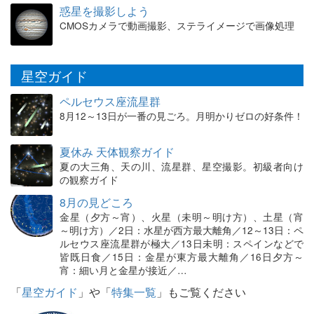
惑星を撮影しよう
CMOSカメラで動画撮影、ステライメージで画像処理
星空ガイド
ペルセウス座流星群
8月12～13日が一番の見ごろ。月明かりゼロの好条件！
夏休み 天体観察ガイド
夏の大三角、天の川、流星群、星空撮影。初級者向け
の観察ガイド
8月の見どころ
金星（夕方～宵）、火星（未明～明け方）、土星（宵
～明け方）／2日：水星が西方最大離角／12～13日：ペ
ルセウス座流星群が極大／13日未明：スペインなどで
皆既日食／15日：金星が東方最大離角／16日夕方～
宵：細い月と金星が接近／…
「
星空ガイド
」や「
特集一覧
」もご覧ください