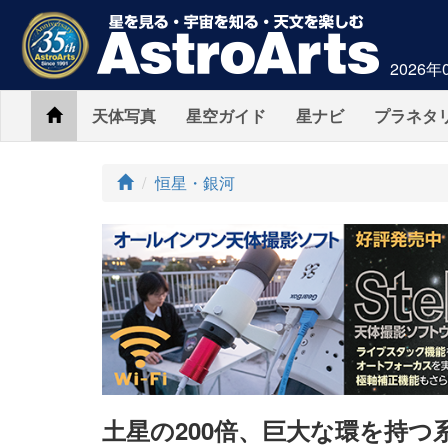
2026年
Home
天体写真
星空ガイド
星ナビ
プラネタ
ト
恒星・銀河
ッ
プ
土星の200倍、巨大な環を持つ