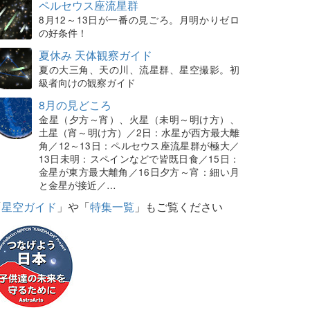
ペルセウス座流星群
8月12～13日が一番の見ごろ。月明かりゼロ
の好条件！
夏休み 天体観察ガイド
夏の大三角、天の川、流星群、星空撮影。初
級者向けの観察ガイド
8月の見どころ
金星（夕方～宵）、火星（未明～明け方）、
土星（宵～明け方）／2日：水星が西方最大離
角／12～13日：ペルセウス座流星群が極大／
13日未明：スペインなどで皆既日食／15日：
金星が東方最大離角／16日夕方～宵：細い月
と金星が接近／…
「
星空ガイド
」や「
特集一覧
」もご覧ください