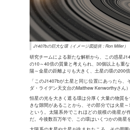
J1407bの巨大な環（イメージ図提供：Ron Miller）
研究チームによる新たな解析から、この惑星J14
の10～40倍の質量と考えられ、30個以上も重
陽～金星の距離よりも大きく、土星の環の200
「このJ1407bが土星と同じ位置にあったら
ダ・ライデン天文台のMatthew Kenworthyさん
恒星の光を大きく遮る環は分厚く大量の物質を
きな隙間があることから、その部分では火星～
という。太陽系外でこれほどの規模の衛星が
だ。今後数百万年で、この環はいくつかの衛星
太陽系の木星や土星が生まれたころ、その周囲