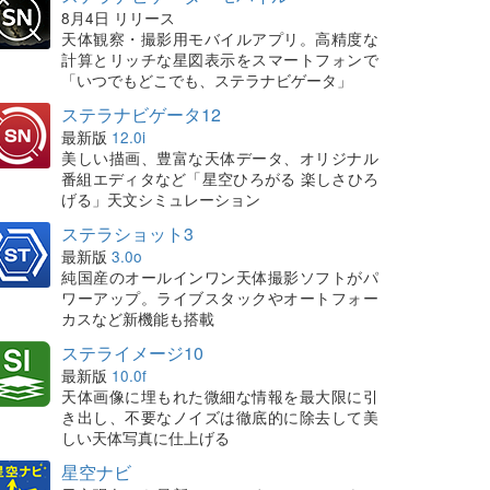
8月4日 リリース
天体観察・撮影用モバイルアプリ。高精度な
計算とリッチな星図表示をスマートフォンで
「いつでもどこでも、ステラナビゲータ」
ステラナビゲータ12
最新版
12.0i
美しい描画、豊富な天体データ、オリジナル
番組エディタなど「星空ひろがる 楽しさひろ
げる」天文シミュレーション
ステラショット3
最新版
3.0o
純国産のオールインワン天体撮影ソフトがパ
ワーアップ。ライブスタックやオートフォー
カスなど新機能も搭載
ステライメージ10
最新版
10.0f
天体画像に埋もれた微細な情報を最大限に引
き出し、不要なノイズは徹底的に除去して美
しい天体写真に仕上げる
星空ナビ