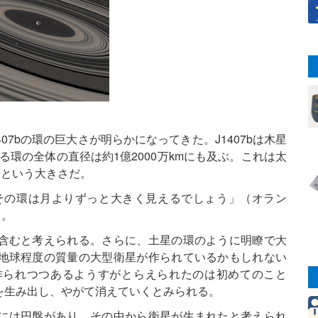
07bの環の巨大さが明らかになってきた。J1407bは木星
なる環の全体の直径は約1億2000万kmにも及ぶ。これは太
倍という大きさだ。
、その環は月よりずっと大きく見えるでしょう」（オラン
）。
含むと考えられる。さらに、土星の環のように明瞭で大
地球程度の質量の大型衛星が作られているかもしれない
作られつつあるようすがとらえられたのは初めてのこと
を生み出し、やがて消えていくとみられる。
には円盤があり、その中から衛星が生まれたと考えられ