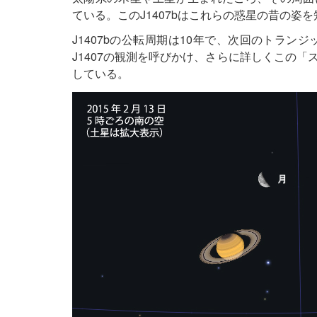
ている。このJ1407bはこれらの惑星の昔の姿
J1407bの公転周期は10年で、次回のトラン
J1407の観測を呼びかけ、さらに詳しくこの
している。