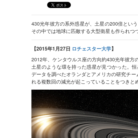
430光年彼方の系外惑星が、土星の200倍と
その中では地球に匹敵する大型衛星も作られつ
【2015年1月27日
ロチェスター大学
】
2012年、ケンタウルス座の方向約430光年彼方の若い恒星
土星のような環を持った惑星が見つかった。恒
データを調べたオランダとアメリカの研究チーム
れる複数回の減光が起こっていることをつきと