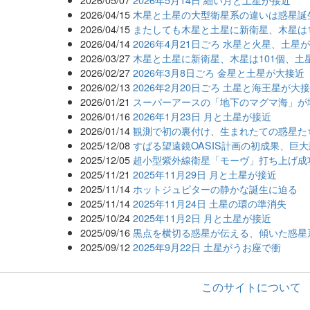
2026/04/15
木星と土星の大型衛星系の違いは惑星誕
2026/04/15
またしても木星と土星に新衛星、木星は1
2026/04/14
2026年4月21日ごろ 水星と火星、土星
2026/03/27
木星と土星に新衛星、木星は101個、土星
2026/02/27
2026年3月8日ごろ 金星と土星が大接近
2026/02/13
2026年2月20日ごろ 土星と海王星が大
2026/01/21
スーパーアースの「地下のマグマ海」が
2026/01/16
2026年1月23日 月と土星が接近
2026/01/14
観測で初の裏付け、生まれたての惑星た
2025/12/08
すばる望遠鏡OASIS計画の初成果、巨
2025/12/05
超小型紫外線衛星「モーヴ」打ち上げ成
2025/11/21
2025年11月29日 月と土星が接近
2025/11/14
ホットジュピターの静かな誕生に迫る
2025/11/14
2025年11月24日 土星の環の準消失
2025/10/24
2025年11月2日 月と土星が接近
2025/09/16
黒点を横切る惑星が伝える、傾いた惑星
2025/09/12
2025年9月22日 土星がうお座で衝
このサイトについて