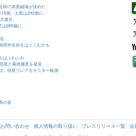
生時の表面磁場が決めた
15個、土星は292個に
が大接近
は285個に
接近
地球外生命をはぐくむかも
ちはふわふわ
大惑星と褐色矮星を発見
功、恒星フレアをモニター観測
系の姿
お問い合わせ
個人情報の取り扱い
プレスリリース一覧
会