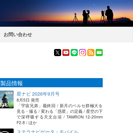
お問い合わせ
製品情報
星ナビ 2026年9月号
8月5日 発売
「宇宙兄弟」最終回 / 新月のペルセ群極大を
見る・撮る / 変わる「惑星」の定義 / 星空の下
で深呼吸する天文台浴 / TAMRON 12-20mm
F2.8 / ほか
ステラナビゲータ・モバイル