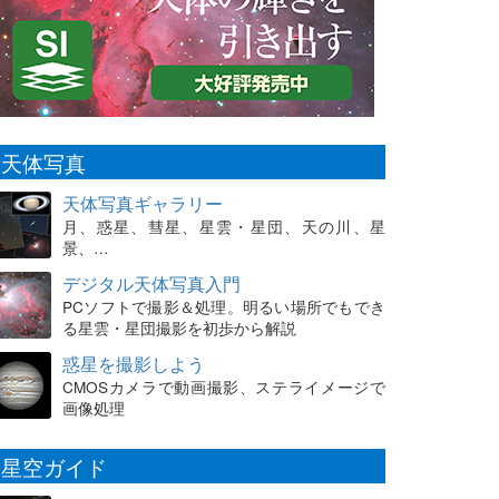
天体写真
天体写真ギャラリー
月、惑星、彗星、星雲・星団、天の川、星
景、…
デジタル天体写真入門
PCソフトで撮影＆処理。明るい場所でもでき
る星雲・星団撮影を初歩から解説
惑星を撮影しよう
CMOSカメラで動画撮影、ステライメージで
画像処理
星空ガイド