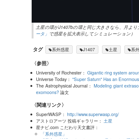
土星の環がJ1407bの環と同じ大きさなら、月
ータ」
で惑星を拡大表示してシミュレーション）
タグ
系外惑星
J1407
土星
系
〈参照〉
University of Rochester：
Gigantic ring system arou
Universe Today：
"Super Saturn" Has an Enormou
The Astrophysical Journal：
Modeling giant extraso
exomoons?
論文
〈関連リンク〉
SuperWASP：
http://www.superwasp.org/
アストロアーツ 投稿ギャラリー：
土星
星ナビ.com こだわり天文書評：
「系外惑星」