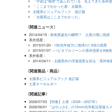
「宇宙は“地球”であふれている 見えてきた系外
「ここまでわかった新・太陽系」
太陽系ビジュアルブック 改訂版
「太陽系はここまでわかった」
〈関連ニュース〉
2014/04/15 -
新衛星誕生の瞬間？ 土星の環に痕跡
系外惑星：
2015/01/20 -
150光年彼方に地球の1.5倍の惑星
2015/01/07 -
ハビタブルゾーンの系外惑星を8個
系外衛星：
2014/04/11 -
太陽系外の浮遊惑星を回る「系外衛
〈関連製品・商品〉
太陽系ビジュアルブック 改訂版
土星キーホルダー
関連記事
2026/07/03
【特集】土星（2026～2027年）
2026/06/01
「はやぶさ2」の15mm光学航法望遠カ
2026/05/07
2026年5月14日 細い月と土星が接近