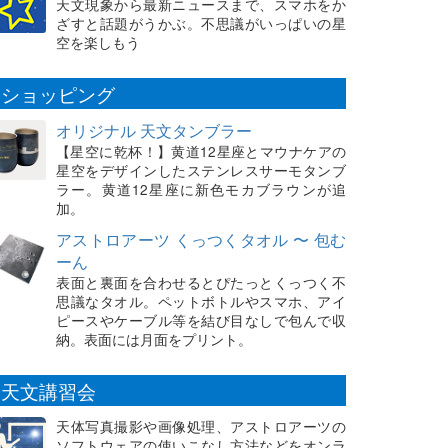
天文現象から最新ニュースまで、スマホをか
ざすと話題がうかぶ。不思議がいっぱいの星
空を楽しもう
ショッピング
オリジナル 天文タンブラー
【星空に乾杯！】黄道12星座とマウナケアの
星空をデザインしたステンレスサーモタンブ
ラー。黄道12星座に新色モカブラウンが追
加。
アストロアーツ くっつくタオル 〜 包む
ーん
表面と裏面を合わせるとぴたっとくっつく不
思議なタオル。ペットボトルやスマホ、アイ
ピースやケーブル等を結び目なしで包んで収
納。表面には月面をプリント。
天文講習会
天体写真撮影や画像処理、アストロアーツの
ソフトウェアの使いこなし方法などをオンラ