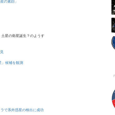
惑星の素顔」
土星の衛星誕生？のようす
発見
星」候補を観測
メラで系外惑星の検出に成功