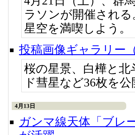
4月21日（土）、群
ラソンが開催される
星空を満喫しよう。
投稿画像ギャラリー（
桜の星景、白樺と北
ド彗星など36枚を
4月13日
ガンマ線天体「ブレ