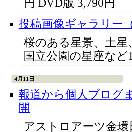
円 DVD版 3,790円
投稿画像ギャラリー（
桜のある星景、土星
国立公園の星座など
4月11日
報道から個人ブログ
開
アストロアーツ金環