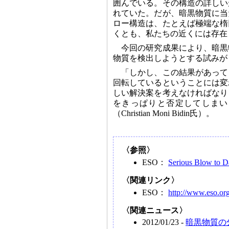
囲んでいる。その構造の詳しい
れていた。だが、暗黒物質に当
ロー構造は、たとえば極端な楕
くとも、私たちの近くには存在
今回の研究成果により、暗黒
物質を検出しようとする試みが
「しかし、この結果があって
回転しているということには変
しい解決案を考えなければなり
をきっぱりと否定してしまい
（Christian Moni Bidin氏）。
〈参照〉
ESO：
Serious Blow to D
〈関連リンク〉
ESO：
http://www.eso.org
〈関連ニュース〉
2012/01/23 -
暗黒物質の