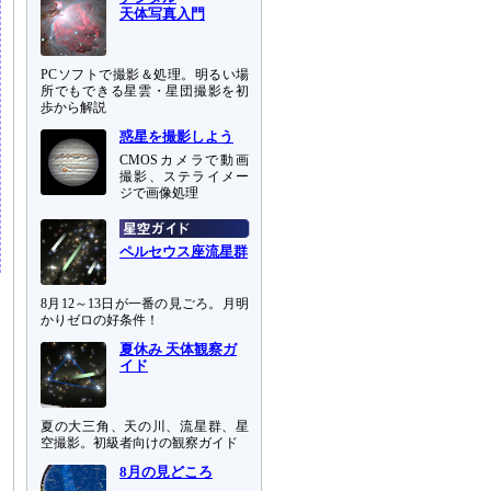
天体写真入門
PCソフトで撮影＆処理。明るい場
所でもできる星雲・星団撮影を初
歩から解説
惑星を撮影しよう
CMOSカメラで動画
撮影、ステライメー
ジで画像処理
ペルセウス座流星群
8月12～13日が一番の見ごろ。月明
かりゼロの好条件！
夏休み 天体観察ガ
イド
夏の大三角、天の川、流星群、星
空撮影。初級者向けの観察ガイド
8月の見どころ