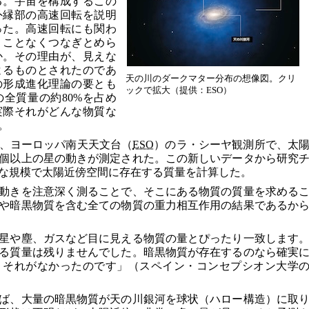
る。宇宙を構成するこの
外縁部の高速回転を説明
った。高速回転にも関わ
くことなくつなぎとめら
か。その理由が、見えな
よるものとされたのであ
天の川のダークマター分布の想像図。クリ
の形成進化理論の要とも
ックで拡大（提供：ESO）
全質量の約80%を占め
実際それがどんな物質な
。
、ヨーロッパ南天天文台（
ESO
）のラ・シーヤ観測所で、太
400個以上の星の動きが測定された。この新しいデータから研究
な規模で太陽近傍空間に存在する質量を計算した。
動きを注意深く測ることで、そこにある物質の質量を求める
や暗黒物質を含む全ての物質の重力相互作用の結果であるか
星や塵、ガスなど目に見える物質の量とぴったり一致します
る質量は残りませんでした。暗黒物質が存在するのなら確実
、それがなかったのです」（スペイン・コンセプシオン大学
ば、大量の暗黒物質が天の川銀河を球状（ハロー構造）に取