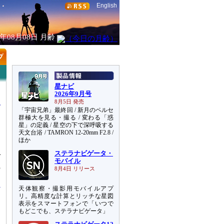
English
6年08月08日
月齢
星ナビ
2026年9月号
8月5日 発売
「宇宙兄弟」最終回 / 新月のペルセ
群極大を見る・撮る / 変わる「惑
星」の定義 / 星空の下で深呼吸する
天文台浴 / TAMRON 12-20mm F2.8 /
ほか
ステラナビゲータ・
ダ
モバイル
の
8月4日 リリース
天体観察・撮影用モバイルアプ
リ。高精度な計算とリッチな星図
表示をスマートフォンで「いつで
もどこでも、ステラナビゲータ」