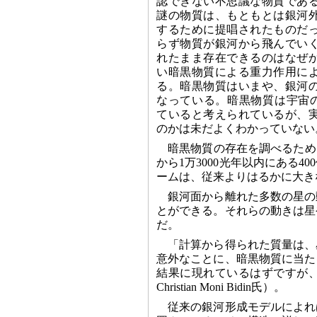
認できない不思議な物質であ
謎の物質は、もともとは銀河
するために提唱されたものだ
らず物質が銀河から飛んでい
れたまま存在できるのはなぜ
い暗黒物質による重力作用に
る。暗黒物質はいまや、銀河
なっている。暗黒物質は宇宙の
ていると考えられているが、
のかは未だよくわかっていない
暗黒物質の存在を調べるため
から1万3000光年以内にある
ームは、従来よりはるかに大き
銀河面から離れた多数の星の
とができる。それらの動きは星
だ。
「計算から得られた質量は、
意外なことに、暗黒物質に当た
結果に現れているはずですが
Christian Moni Bidin氏）。
従来の銀河形成モデルによれ