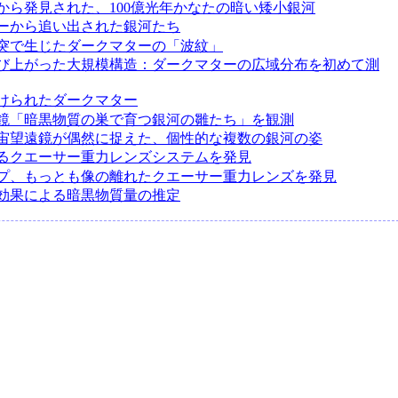
から発見された、100億光年かなたの暗い矮小銀河
ーから追い出された銀河たち
突で生じたダークマターの「波紋」
び上がった大規模構造：ダークマターの広域分布を初めて測
けられたダークマター
鏡「暗黒物質の巣で育つ銀河の雛たち」を観測
宙望遠鏡が偶然に捉えた、個性的な複数の銀河の姿
るクエーサー重力レンズシステムを発見
プ、もっとも像の離れたクエーサー重力レンズを発見
効果による暗黒物質量の推定