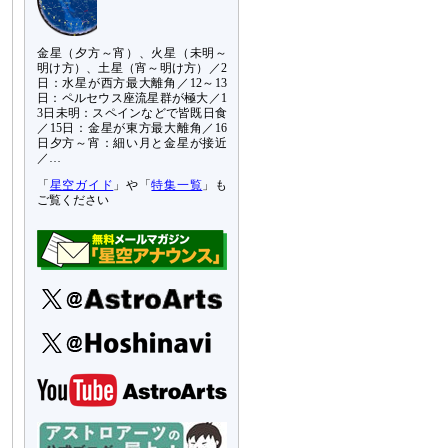
金星（夕方～宵）、火星（未明～
明け方）、土星（宵～明け方）／2
日：水星が西方最大離角／12～13
日：ペルセウス座流星群が極大／1
3日未明：スペインなどで皆既日食
／15日：金星が東方最大離角／16
日夕方～宵：細い月と金星が接近
／…
「
星空ガイド
」や「
特集一覧
」も
ご覧ください