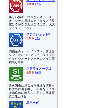
ステラナビゲータ12
最新版
12.0i
美しい描画、豊富な天体データ、
オリジナル番組エディタなど「星
空ひろがる 楽しさひろげる」天文
シミュレーション
ステラショット3
最新版
3.0o
陽
純国産のオールインワン天体撮影
チ
ソフトがパワーアップ。ライブス
タックやオートフォーカスなど新
機能も搭載
こ
ステライメージ10
ら
最新版
10.0f
。
天体画像に埋もれた微細な情報を
に
最大限に引き出し、不要なノイズ
の
は徹底的に除去して美しい天体写
真に仕上げる
星空ナビ
り