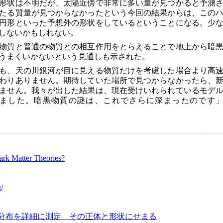
形状は不明だが、太陽近傍で非常に多い量が見つかると予測
たる質量が見つからなかったという今回の結果からは、この
円形といった予想外の形状をしているということになる。少
しないかもしれない。
物質と普通の物質との相互作用をとらえることで地上から暗
うまくいかないという見通しも示された。
も、天の川銀河が目に見える物質だけを考慮した場合より高
わりありません。期待していた場所で見つからなかったら、
ません。我々が出した結果は、現在受けいれられているモデ
ました。暗黒物質の謎は、これでさらに深まったのです
ark Matter Theories?
/
分布を詳細に測定 その正体と形状にせまる