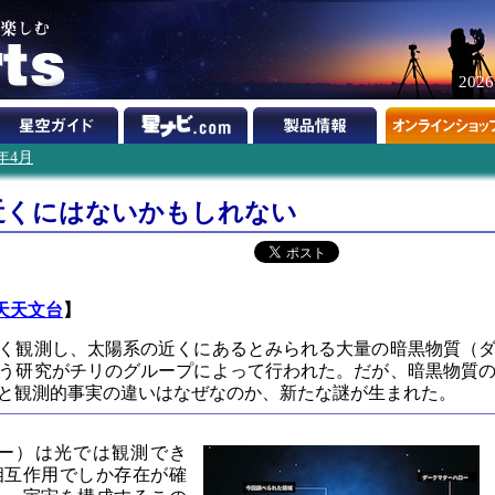
202
2年4月
近くにはないかもしれない
天天文台
】
く観測し、太陽系の近くにあるとみられる大量の暗黒物質（
う研究がチリのグループによって行われた。だが、暗黒物質
と観測的事実の違いはなぜなのか、新たな謎が生まれた。
ー）は光では観測でき
相互作用でしか存在が確