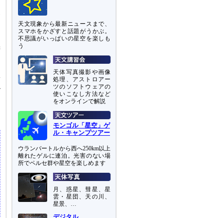
さ
ハ
な
天文現象から最新ニュースまで、
スマホをかざすと話題がうかぶ。
不思議がいっぱいの星空を楽しも
黒
う
速
天体写真撮影や画像
新
処理、アストロアー
ツのソフトウェアの
ル
使いこなし方法など
」
をオンラインで解説
モンゴル「星空」ゲ
ル・キャンプツアー
ウランバートルから西へ250km以上
離れたゲルに連泊。光害のない場
所でペルセ群や星空を楽しめます
月、惑星、彗星、星
雲・星団、天の川、
星景、…
デジタル