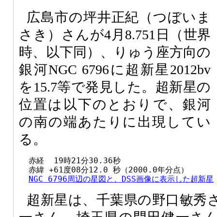
広島市の坪井正紀（つぼいま
さき）さんが4月8.751日（世界
時、以下同）、りゅう座方向の
銀河NGC 6796に超新星2012bv
を15.7等で発見した。超新星の
位置は以下のとおりで、銀河
の南の端あたりに出現してい
る。
  赤経  19時21分30.36秒

  赤緯 +61度08分12.0 秒（2000.0年分点）

NGC 6796周辺の星図と、DSS画像に表示した超新星
超新星は、千葉県の野口敏秀