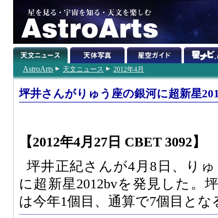
AstroArts
天文ニュース
2012年4月
坪井さんがりゅう座の銀河に超新星201
【2012年4月27日 CBET 3092】
坪井正紀さんが4月8日、りゅう座
に超新星2012bvを発見した
は今年1個目、通算で7個目とな