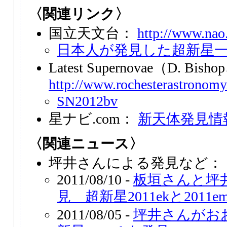
〈関連リンク〉
国立天文台：
http://www.nao.
日本人が発見した超新星
Latest Supernovae（D. Bi
http://www.rochesterastronomy
SN2012bv
星ナビ.com：
新天体発見情
〈関連ニュース〉
坪井さんによる発見など：
2011/08/10 -
板垣さんと坪
見 超新星2011ekと2011e
2011/08/05 -
坪井さんがお