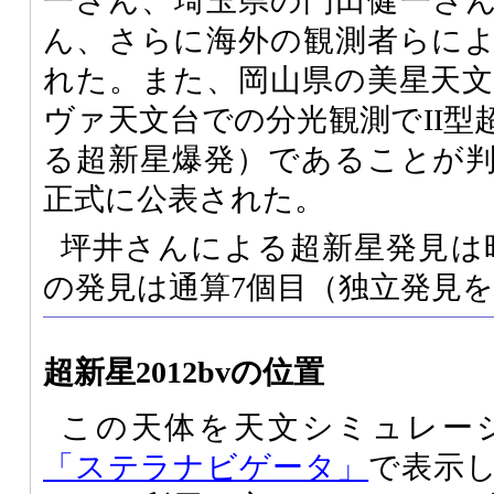
一さん、埼玉県の門田健一さ
ん、さらに海外の観測者らに
れた。また、岡山県の美星天
ヴァ天文台での分光観測でII型
る超新星爆発）であることが
正式に公表された。
坪井さんによる超新星発見は
の発見は通算7個目（独立発見
超新星2012bvの位置
この天体を天文シミュレー
「ステラナビゲータ」
で表示