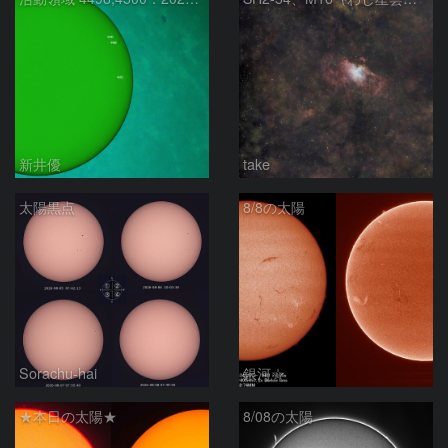
新井優
take
太陽黒点
8/8の太陽
Sorachu-hai
銀河☆
★本日の太陽★
8/08の太陽