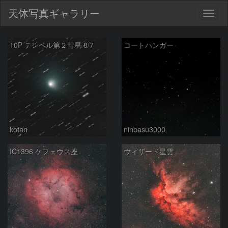
天体写真ギャラリー
Togg
navig
新
10P テンペル第２彗星 8/7
コートハンガー
着
kotan
ninbasu3000
IC1396 ケフェウス座
ウィザード星雲