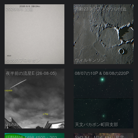
2026/8/8 太陽
月齢23.3のフラマウロ付近
小犬のプロキオン
ウィルキンソン
夜半前の流星E (26-08-05)
08/07の10P & 08/08の220P
alphavir
天文バカボン町田支部
活動領域 4498,4500：2026/08/08
SH2‑54、M16（わし星雲）、M17（オメガ星雲）