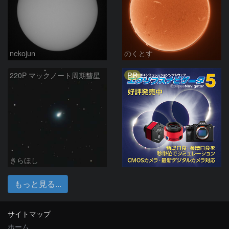
nekojun
のくとす
PR
220P マックノート周期彗星
きらほし
もっと見る...
サイトマップ
ホーム