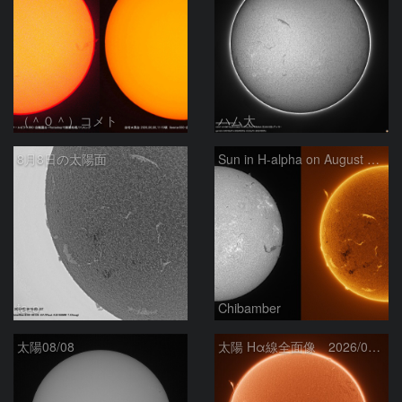
（＾０＾）コメト
ハム太
8月8日の太陽面
Sun in H-alpha on August 8, 2026
ta-o
Chibamber
太陽08/08
太陽 Hα線全面像 2026/08/08