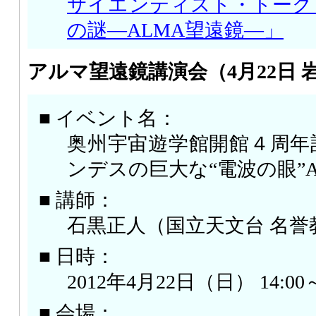
サイエンティスト・トーク
の謎―ALMA望遠鏡―」
アルマ望遠鏡講演会（4月22日 
■ イベント名：
奥州宇宙遊学館開館４周年
ンデスの巨大な“電波の眼”A
■ 講師：
石黒正人（国立天文台 名誉
■ 日時：
2012年4月22日（日） 14:00～
■ 会場：