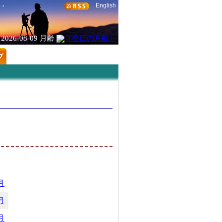
English
2026-08-09
月齢
月
月
月