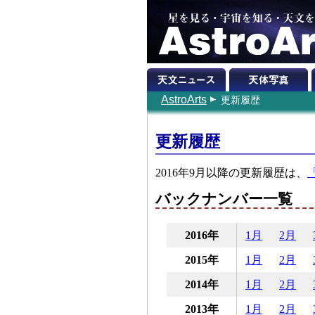
AstroArts
更新履歴
更新履歴
2016年9月以降の更新履歴は、
バックナンバー一覧
2016年
1月
2月
2015年
1月
2月
2014年
1月
2月
2013年
1月
2月