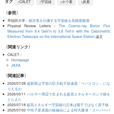
タグ
CALET
宇宙線
ホウ素
炭素
〈参照〉
早稲田大学：
銀河系を伝播する宇宙線を高精度観測
Physical Review Letters：
The Cosmic-ray Boron Flux
Measured from 8.4 GeV/n to 3.8 TeV/n with the Calorimetric
Electron Telescope on the International Space Station
論文
〈関連リンク〉
CALET：
Homepage
JAXA
関連記事
2026/07/28
超新星は宇宙の巨大粒子加速器「ペバトロン」にな
りえるか
2026/03/11
パルサー周辺で生まれる超高エネルギーガンマ線を
とらえた
2025/07/18
超高エネルギー宇宙線の正体は陽子ではなく原子核
2025/07/03
中性子星表面の核融合による特大爆発「スーパーバ