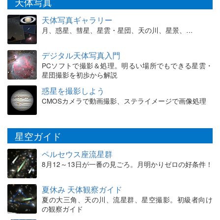
天体写真
天体写真ギャラリー
月、惑星、彗星、星雲・星団、天の川、星景、…
デジタル天体写真入門
PCソフトで撮影＆処理。明るい場所でもできる星雲・
星団撮影を初歩から解説
惑星を撮影しよう
CMOSカメラで動画撮影、ステライメージで画像処理
星空ガイド
ペルセウス座流星群
8月12～13日が一番の見ごろ。月明かりゼロの好条件！
夏休み 天体観察ガイド
夏の大三角、天の川、流星群、星空撮影。初級者向け
の観察ガイド