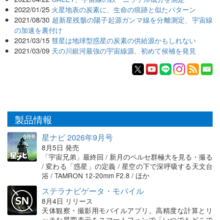
2022/01/25
火星地表の炭素に、生命の痕跡と似たパターン
2021/08/30
超新星残骸の陽子起源ガンマ線を分離測定、宇宙線
の加速を裏付け
2021/03/15
彗星は地球型惑星の炭素の供給源かもしれない
2021/03/09
天の川銀河最強の宇宙線源、初めて候補を発見
製品情報
星ナビ 2026年9月号
8月5日 発売
「宇宙兄弟」最終回 / 新月のペルセ群極大を見る・撮る
/ 変わる「惑星」の定義 / 星空の下で深呼吸する天文台
浴 / TAMRON 12-20mm F2.8 / ほか
ステラナビゲータ・モバイル
8月4日 リリース
天体観察・撮影用モバイルアプリ。高精度な計算とリ
ッチな星図表示をスマートフォンで「いつでもどこで