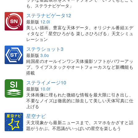
も、ステラナビゲータ」
ステラナビゲータ12
最新版
12.0i
美しい描画、豊富な天体データ、オリジナル番組エデ
ィタなど「星空ひろがる 楽しさひろげる」天文シミュ
レーション
ステラショット3
最新版
3.0o
純国産のオールインワン天体撮影ソフトがパワーアッ
プ。ライブスタックやオートフォーカスなど新機能も
搭載
ステライメージ10
最新版
10.0f
天体画像に埋もれた微細な情報を最大限に引き出し、
不要なノイズは徹底的に除去して美しい天体写真に仕
上げる
星空ナビ
天文現象から最新ニュースまで、スマホをかざすと話
題がうかぶ。不思議がいっぱいの星空を楽しもう