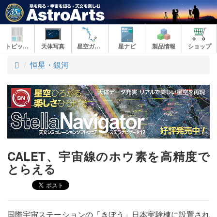
トピックス
天体写真
星空ガイド
星ナビ
製品情報
ショップ
ト
恒星・銀河
ッ
プ
CALET、宇宙線のホウ素を高精度で
とらえる
国際宇宙ステーションの「きぼう」日本実験棟に設置され