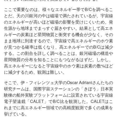
ここで重要なのは、様々なエネルギー帯でB/Cを調べるこ
とだ。天の川銀河の中は磁場で満たされているが、宇宙線
のエネルギーが高いほど磁場の影響を受けにくいため、発
生源から地球までまっすぐ届きやすい。結果として高エネ
ルギーの炭素ほど星間物質と衝突する機会が少なく、その
まま地球に到達するので、宇宙線で高エネルギーのホウ素
が見つかる確率は低くなり、高エネルギーでのB/Cは減少
する。この割合を詳しく調べることは、銀河磁場の構造や
星間物質の分布を知ることにもつながるはずだ。しかし、
高エネルギーになると宇宙線中のホウ素は炭素の数%ほど
に減少するため、観測は難しい。
そこで、伊・フィレンツェ大学のOscar Adrianiさんたちの
研究チームは、国際宇宙ステーションの「きぼう」日本実
験棟の船外実験プラットフォームに設置されている宇宙線
電子望遠鏡「CALET」でB/C比を観測した。CALETはこ
れまでに高エネルギー領域での高精度観測で多くの成果を
挙げている。