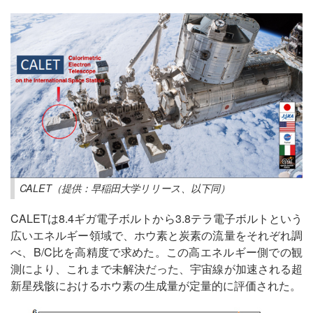
CALET（提供：早稲田大学リリース、以下同）
CALETは8.4ギガ電子ボルトから3.8テラ電子ボルトという
広いエネルギー領域で、ホウ素と炭素の流量をそれぞれ調
べ、B/C比を高精度で求めた。この高エネルギー側での観
測により、これまで未解決だった、宇宙線が加速される超
新星残骸におけるホウ素の生成量が定量的に評価された。