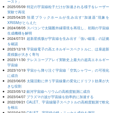
ースト」
2025/05/09
特定の宇宙線粒子だけが加速される様子をレーザー
実験で再現
2025/04/25
恒星ブラックホールが生み出す“加速器”現象を
XRISMがとらえた
2024/08/05
スパコンで太陽圏外縁環境を再現し、初期の宇宙線
生成機構を解明
2024/07/31
超新星残骸が宇宙線を生み出す「強い磁場」の証拠
を確認
2023/12/18
宇宙線電子の高エネルギースペクトルに、ほ座超新
星残骸が大きく寄与
2023/11/30
テレスコープアレイ実験史上最大の超高エネルギー
宇宙線
2023/10/19
宇宙から降り注ぐ宇宙線「空気シャワー」の可視化
に成功
2023/06/05
太陽活動に伴う宇宙線量の変化にドリフト効果が大
きな役割
2023/05/12
銀河宇宙線ヘリウムの高精度観測に成功
2023/04/07
プラズマの波が宇宙線を効率的に加速する
2022/09/21
CALET、宇宙線陽子スペクトルの高精度観測で軟化
を検出
2022/04/22
CALET、宇宙線の鉄・ニッケル成分を測定