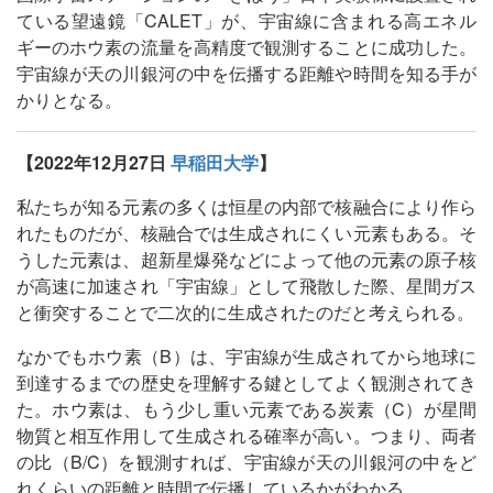
ている望遠鏡「CALET」が、宇宙線に含まれる高エネル
ギーのホウ素の流量を高精度で観測することに成功した。
宇宙線が天の川銀河の中を伝播する距離や時間を知る手が
かりとなる。
【2022年12月27日
早稲田大学
】
私たちが知る元素の多くは恒星の内部で核融合により作ら
れたものだが、核融合では生成されにくい元素もある。そ
うした元素は、超新星爆発などによって他の元素の原子核
が高速に加速され「宇宙線」として飛散した際、星間ガス
と衝突することで二次的に生成されたのだと考えられる。
なかでもホウ素（B）は、宇宙線が生成されてから地球に
到達するまでの歴史を理解する鍵としてよく観測されてき
た。ホウ素は、もう少し重い元素である炭素（C）が星間
物質と相互作用して生成される確率が高い。つまり、両者
の比（B/C）を観測すれば、宇宙線が天の川銀河の中をど
れくらいの距離と時間で伝播しているかがわかる。