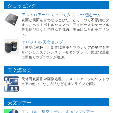
ショッピング
アストロアーツ くっつくタオル 〜 包むーん
表面と裏面を合わせるとぴたっとくっつく不思議なタ
オル。ペットボトルやスマホ、アイピースやケーブル
等を結び目なしで包んで収納。表面には月面をプリン
ト。
オリジナル 天文タンブラー
【星空に乾杯！】黄道12星座とマウナケアの星空をデ
ザインしたステンレスサーモタンブラー。黄道12星座
に新色モカブラウンが追加。
天文講習会
天体写真撮影や画像処理、アストロアーツのソフトウ
ェアの使いこなし方法などをオンラインで解説
天文ツアー
モンゴル「星空」ゲル・キャンプツアー