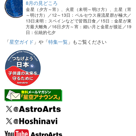
8月の見どころ
金星（夕方～宵）、火星（未明～明け方）、土星（宵
～明け方）／12～13日：ペルセウス座流星群が極大／
13日未明：スペインなどで皆既日食／15日：金星が東
方最大離角／16日夕方～宵：細い月と金星が接近／19
日：伝統的七夕
「
星空ガイド
」や「
特集一覧
」もご覧ください