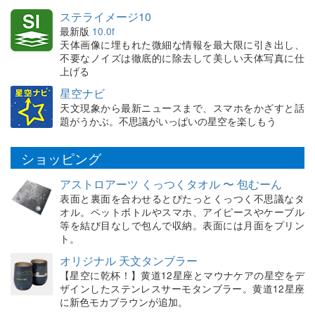
ステライメージ10
最新版
10.0f
天体画像に埋もれた微細な情報を最大限に引き出し、
不要なノイズは徹底的に除去して美しい天体写真に仕
上げる
星空ナビ
天文現象から最新ニュースまで、スマホをかざすと話
題がうかぶ。不思議がいっぱいの星空を楽しもう
ショッピング
アストロアーツ くっつくタオル 〜 包むーん
表面と裏面を合わせるとぴたっとくっつく不思議なタ
オル。ペットボトルやスマホ、アイピースやケーブル
等を結び目なしで包んで収納。表面には月面をプリン
ト。
オリジナル 天文タンブラー
【星空に乾杯！】黄道12星座とマウナケアの星空をデ
ザインしたステンレスサーモタンブラー。黄道12星座
に新色モカブラウンが追加。