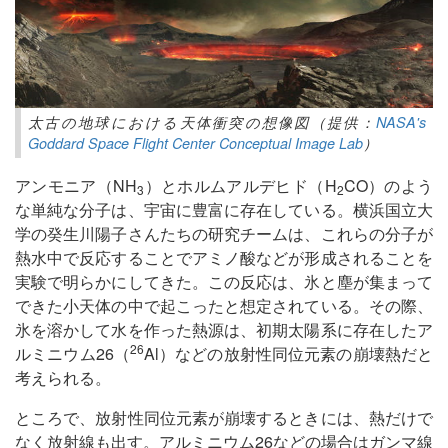
太古の地球における天体衝突の想像図（提供：
NASA's
Goddard Space Flight Center Conceptual Image Lab
）
アンモニア（NH
）とホルムアルデヒド（H
CO）のよう
3
2
な単純な分子は、宇宙に豊富に存在している。横浜国立大
学の癸生川陽子さんたちの研究チームは、これらの分子が
熱水中で反応することでアミノ酸などが形成されることを
実験で明らかにしてきた。この反応は、氷と塵が集まって
できた小天体の中で起こったと想定されている。その際、
氷を溶かして水を作った熱源は、初期太陽系に存在したア
26
ルミニウム26（
Al）などの放射性同位元素の崩壊熱だと
考えられる。
ところで、放射性同位元素が崩壊するときには、熱だけで
なく放射線も出す。アルミニウム26などの場合はガンマ線