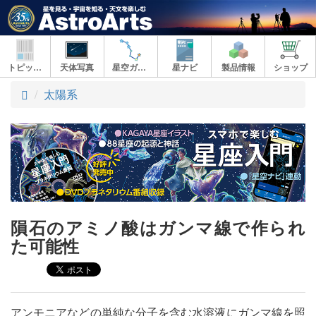
トピックス
天体写真
星空ガイド
星ナビ
製品情報
ショップ
ト
太陽系
ッ
プ
隕石のアミノ酸はガンマ線で作られ
た可能性
アンモニアなどの単純な分子を含む水溶液にガンマ線を照