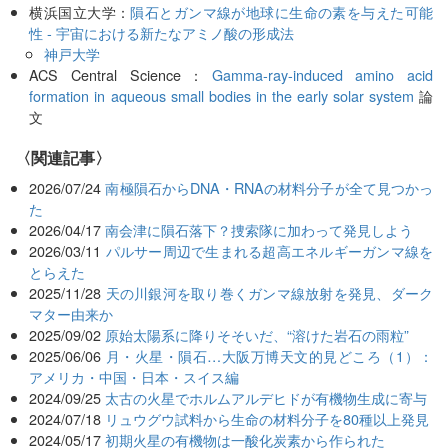
横浜国立大学：
隕石とガンマ線が地球に生命の素を与えた可能
性 - 宇宙における新たなアミノ酸の形成法
神戸大学
ACS Central Science：
Gamma-ray-induced amino acid
formation in aqueous small bodies in the early solar system
論
文
関連記事
2026/07/24
南極隕石からDNA・RNAの材料分子が全て見つかっ
た
2026/04/17
南会津に隕石落下？捜索隊に加わって発見しよう
2026/03/11
パルサー周辺で生まれる超高エネルギーガンマ線を
とらえた
2025/11/28
天の川銀河を取り巻くガンマ線放射を発見、ダーク
マター由来か
2025/09/02
原始太陽系に降りそそいだ、“溶けた岩石の雨粒”
2025/06/06
月・火星・隕石…大阪万博天文的見どころ（1）：
アメリカ・中国・日本・スイス編
2024/09/25
太古の火星でホルムアルデヒドが有機物生成に寄与
2024/07/18
リュウグウ試料から生命の材料分子を80種以上発見
2024/05/17
初期火星の有機物は一酸化炭素から作られた