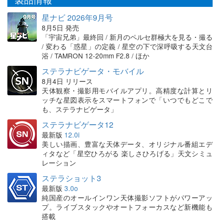
星ナビ 2026年9月号
8月5日 発売
「宇宙兄弟」最終回 / 新月のペルセ群極大を見る・撮る
/ 変わる「惑星」の定義 / 星空の下で深呼吸する天文台
浴 / TAMRON 12-20mm F2.8 / ほか
ステラナビゲータ・モバイル
8月4日 リリース
天体観察・撮影用モバイルアプリ。高精度な計算とリ
ッチな星図表示をスマートフォンで「いつでもどこで
も、ステラナビゲータ」
ステラナビゲータ12
最新版
12.0i
美しい描画、豊富な天体データ、オリジナル番組エデ
ィタなど「星空ひろがる 楽しさひろげる」天文シミュ
レーション
ステラショット3
最新版
3.0o
純国産のオールインワン天体撮影ソフトがパワーアッ
プ。ライブスタックやオートフォーカスなど新機能も
搭載