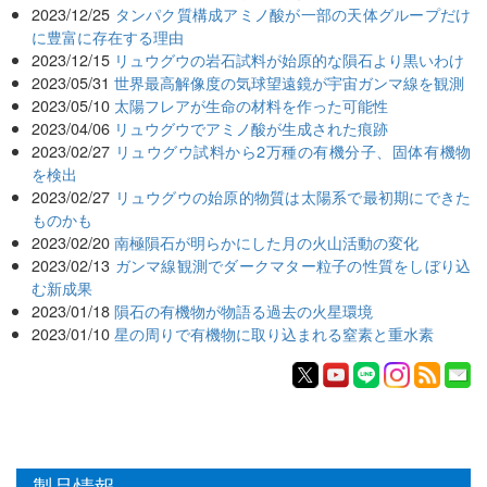
2023/12/25
タンパク質構成アミノ酸が一部の天体グループだけ
に豊富に存在する理由
2023/12/15
リュウグウの岩石試料が始原的な隕石より黒いわけ
2023/05/31
世界最高解像度の気球望遠鏡が宇宙ガンマ線を観測
2023/05/10
太陽フレアが生命の材料を作った可能性
2023/04/06
リュウグウでアミノ酸が生成された痕跡
2023/02/27
リュウグウ試料から2万種の有機分子、固体有機物
を検出
2023/02/27
リュウグウの始原的物質は太陽系で最初期にできた
ものかも
2023/02/20
南極隕石が明らかにした月の火山活動の変化
2023/02/13
ガンマ線観測でダークマター粒子の性質をしぼり込
む新成果
2023/01/18
隕石の有機物が物語る過去の火星環境
2023/01/10
星の周りで有機物に取り込まれる窒素と重水素
製品情報