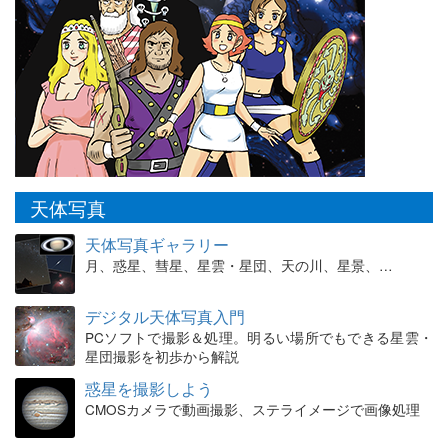
天体写真
天体写真ギャラリー
月、惑星、彗星、星雲・星団、天の川、星景、…
デジタル天体写真入門
PCソフトで撮影＆処理。明るい場所でもできる星雲・
星団撮影を初歩から解説
惑星を撮影しよう
CMOSカメラで動画撮影、ステライメージで画像処理