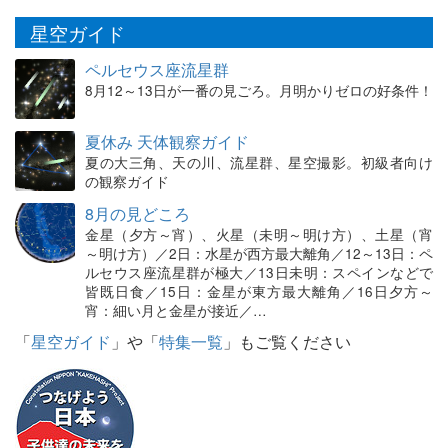
星空ガイド
ペルセウス座流星群
8月12～13日が一番の見ごろ。月明かりゼロの好条件！
夏休み 天体観察ガイド
夏の大三角、天の川、流星群、星空撮影。初級者向け
の観察ガイド
8月の見どころ
金星（夕方～宵）、火星（未明～明け方）、土星（宵
～明け方）／2日：水星が西方最大離角／12～13日：ペ
ルセウス座流星群が極大／13日未明：スペインなどで
皆既日食／15日：金星が東方最大離角／16日夕方～
宵：細い月と金星が接近／…
「
星空ガイド
」や「
特集一覧
」もご覧ください