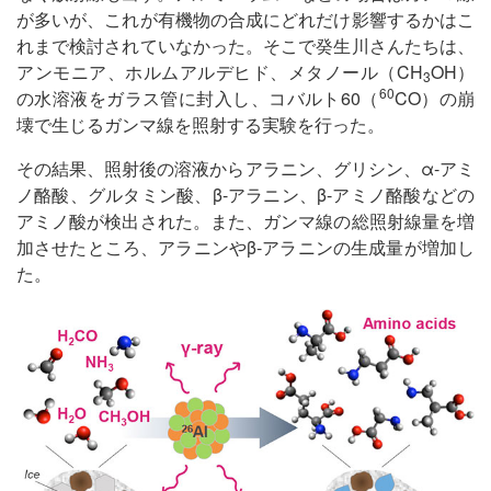
が多いが、これが有機物の合成にどれだけ影響するかはこ
れまで検討されていなかった。そこで癸生川さんたちは、
アンモニア、ホルムアルデヒド、メタノール（CH
OH）
3
60
の水溶液をガラス管に封入し、コバルト60（
CO）の崩
壊で生じるガンマ線を照射する実験を行った。
その結果、照射後の溶液からアラニン、グリシン、α-アミ
ノ酪酸、グルタミン酸、β-アラニン、β-アミノ酪酸などの
アミノ酸が検出された。また、ガンマ線の総照射線量を増
加させたところ、アラニンやβ-アラニンの生成量が増加し
た。