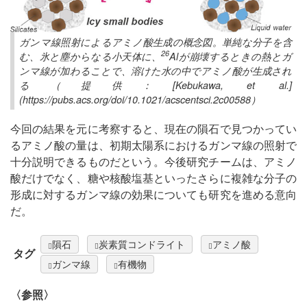
ガンマ線照射によるアミノ酸生成の概念図。単純な分子を含
26
む、氷と塵からなる小天体に、
Alが崩壊するときの熱とガ
ンマ線が加わることで、溶けた水の中でアミノ酸が生成され
る（提供：[Kebukawa, et al.]
(https://pubs.acs.org/doi/10.1021/acscentsci.2c00588）
今回の結果を元に考察すると、現在の隕石で見つかってい
るアミノ酸の量は、初期太陽系におけるガンマ線の照射で
十分説明できるものだという。今後研究チームは、アミノ
酸だけでなく、糖や核酸塩基といったさらに複雑な分子の
形成に対するガンマ線の効果についても研究を進める意向
だ。
隕石
炭素質コンドライト
アミノ酸
タグ
ガンマ線
有機物
〈参照〉