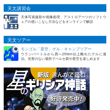
天文講習会
天体写真撮影や画像処理、アストロアーツのソフトウ
ェアの使いこなし方法などをオンラインで解説
天文ツアー
モンゴル「星空」ゲル・キャンプツアー
ウランバートルから西へ250km以上離れたゲルに連
泊。光害のない場所でペルセ群や星空を楽しめます