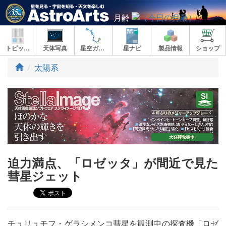
月齢
トピックス
天体写真
星空ガイド
星ナビ
製品情報
ショップ
ト
太陽系
ッ
プ
迫力満点、「ロゼッタ」が間近で見た
彗星ジェット
チュリュモフ・ゲラシメンコ彗星を観測中の探査機「ロゼ