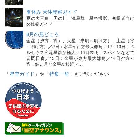
夏休み 天体観察ガイド
夏の大三角、天の川、流星群、星空撮影。初級者向け
の観察ガイド
8月の見どころ
金星（夕方～宵）、火星（未明～明け方）、土星（宵
～明け方）／2日：水星が西方最大離角／12～13日：ペ
ルセウス座流星群が極大／13日未明：スペインなどで
皆既日食／15日：金星が東方最大離角／16日夕方～
宵：細い月と金星が接近／…
「
星空ガイド
」や「
特集一覧
」もご覧ください