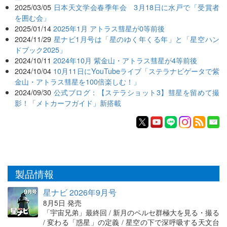
2025/03/05
日本天文学会春季年会 3月18日に水戸で「受賞者
を囲む会」
2025/01/14
2025年1月 アトラス彗星が0等前後
2024/11/29
星ナビ1月号は「星のゆく年くる年」と「星空ハン
ドブック2025」
2024/10/11
2024年10月 紫金山・アトラス彗星が4等前後
2024/10/04
10月11日にYouTubeライブ「ステラナビゲータで紫
金山・アトラス彗星を100倍楽しむ！」
2024/09/30
公式ブログ：【ステラショット3】彗星を留めて撮
影！「メトカーフガイド」新搭載
製品情報
星ナビ 2026年9月号
8月5日 発売
「宇宙兄弟」最終回 / 新月のペルセ群極大を見る・撮る
/ 変わる「惑星」の定義 / 星空の下で深呼吸する天文台