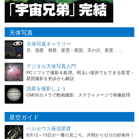
天体写真
天体写真ギャラリー
月、惑星、彗星、星雲・星団、天の川、星景、…
デジタル天体写真入門
PCソフトで撮影＆処理。明るい場所でもできる星雲・
星団撮影を初歩から解説
惑星を撮影しよう
CMOSカメラで動画撮影、ステライメージで画像処理
星空ガイド
ペルセウス座流星群
8月12～13日が一番の見ごろ。月明かりゼロの好条件！