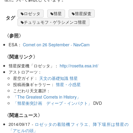
ロゼッタ
彗星
彗星探査
タグ
チュリュモフ・ゲラシメンコ彗星
〈参照〉
ESA：
Comet on 26 September - NavCam
〈関連リンク〉
彗星探査機「ロゼッタ」：
http://rosetta.esa.int/
アストロアーツ：
星空ガイド：
天文の基礎知識 彗星
投稿画像ギャラリー：
彗星・小惑星
こだわり天文書評：
「The Greatest Comets in History」
「彗星衝突計画 ディープ・インパクト」
DVD
〈関連ニュース〉
2014/09/17 -
ロゼッタの着陸機フィラエ、降下場所は彗星の
「アヒルの頭」