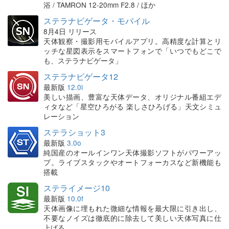
浴 / TAMRON 12-20mm F2.8 / ほか
ステラナビゲータ・モバイル
8月4日 リリース
天体観察・撮影用モバイルアプリ。高精度な計算とリ
ッチな星図表示をスマートフォンで「いつでもどこで
も、ステラナビゲータ」
ステラナビゲータ12
最新版
12.0i
美しい描画、豊富な天体データ、オリジナル番組エデ
ィタなど「星空ひろがる 楽しさひろげる」天文シミュ
レーション
ステラショット3
最新版
3.0o
純国産のオールインワン天体撮影ソフトがパワーアッ
プ。ライブスタックやオートフォーカスなど新機能も
搭載
ステライメージ10
最新版
10.0f
天体画像に埋もれた微細な情報を最大限に引き出し、
不要なノイズは徹底的に除去して美しい天体写真に仕
上げる