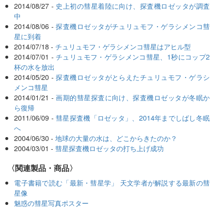
2014/08/27 -
史上初の彗星着陸に向け、探査機ロゼッタが調査
中
2014/08/06 -
探査機ロゼッタがチュリュモフ・ゲラシメンコ彗
星に到着
2014/07/18 -
チュリュモフ・ゲラシメンコ彗星はアヒル型
2014/07/01 -
チュリュモフ・ゲラシメンコ彗星、1秒にコップ2
杯の水を放出
2014/05/20 -
探査機ロゼッタがとらえたチュリュモフ・ゲラシ
メンコ彗星
2014/01/21 -
画期的彗星探査に向け、探査機ロゼッタが冬眠か
ら復帰
2011/06/09 -
彗星探査機「ロゼッタ」、2014年までしばし冬眠
へ
2004/06/30 -
地球の大量の水は、どこからきたのか？
2004/03/01 -
彗星探査機ロゼッタの打ち上げ成功
〈関連製品・商品〉
電子書籍で読む「最新・彗星学」 天文学者が解説する最新の彗
星像
魅惑の彗星写真ポスター