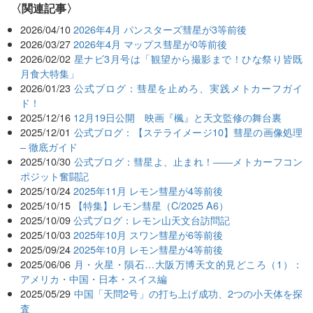
関連記事
2026/04/10
2026年4月 パンスターズ彗星が3等前後
2026/03/27
2026年4月 マップス彗星が0等前後
2026/02/02
星ナビ3月号は「観望から撮影まで！ひな祭り皆既
月食大特集」
2026/01/23
公式ブログ：彗星を止めろ、実践メトカーフガイ
ド！
2025/12/16
12月19日公開 映画『楓』と天文監修の舞台裏
2025/12/01
公式ブログ：【ステライメージ10】彗星の画像処理
– 徹底ガイド
2025/10/30
公式ブログ：彗星よ、止まれ！――メトカーフコン
ポジット奮闘記
2025/10/24
2025年11月 レモン彗星が4等前後
2025/10/15
【特集】レモン彗星（C/2025 A6）
2025/10/09
公式ブログ：レモン山天文台訪問記
2025/10/03
2025年10月 スワン彗星が6等前後
2025/09/24
2025年10月 レモン彗星が4等前後
2025/06/06
月・火星・隕石…大阪万博天文的見どころ（1）：
アメリカ・中国・日本・スイス編
2025/05/29
中国「天問2号」の打ち上げ成功、2つの小天体を探
査