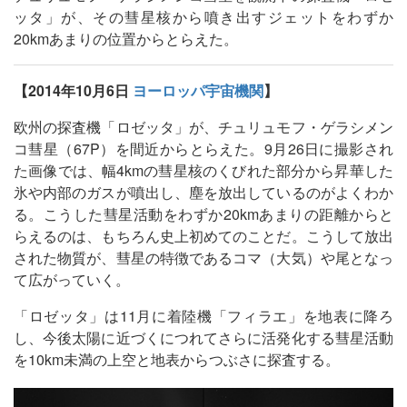
ッタ」が、その彗星核から噴き出すジェットをわずか
20kmあまりの位置からとらえた。
【2014年10月6日
ヨーロッパ宇宙機関
】
欧州の探査機「ロゼッタ」が、チュリュモフ・ゲラシメン
コ彗星（67P）を間近からとらえた。9月26日に撮影され
た画像では、幅4kmの彗星核のくびれた部分から昇華した
氷や内部のガスが噴出し、塵を放出しているのがよくわか
る。こうした彗星活動をわずか20kmあまりの距離からと
らえるのは、もちろん史上初めてのことだ。こうして放出
された物質が、彗星の特徴であるコマ（大気）や尾となっ
て広がっていく。
「ロゼッタ」は11月に着陸機「フィラエ」を地表に降ろ
し、今後太陽に近づくにつれてさらに活発化する彗星活動
を10km未満の上空と地表からつぶさに探査する。