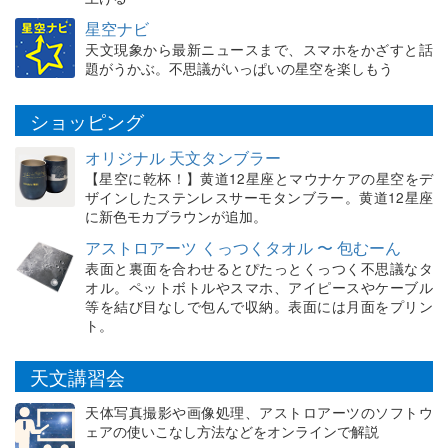
星空ナビ
天文現象から最新ニュースまで、スマホをかざすと話
題がうかぶ。不思議がいっぱいの星空を楽しもう
ショッピング
オリジナル 天文タンブラー
【星空に乾杯！】黄道12星座とマウナケアの星空をデ
ザインしたステンレスサーモタンブラー。黄道12星座
に新色モカブラウンが追加。
アストロアーツ くっつくタオル 〜 包むーん
表面と裏面を合わせるとぴたっとくっつく不思議なタ
オル。ペットボトルやスマホ、アイピースやケーブル
等を結び目なしで包んで収納。表面には月面をプリン
ト。
天文講習会
天体写真撮影や画像処理、アストロアーツのソフトウ
ェアの使いこなし方法などをオンラインで解説