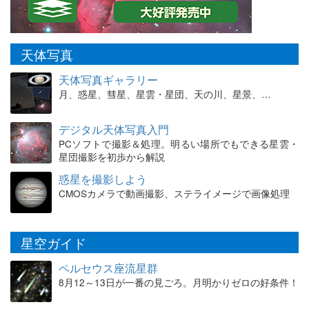
天体写真
天体写真ギャラリー
月、惑星、彗星、星雲・星団、天の川、星景、…
デジタル天体写真入門
PCソフトで撮影＆処理。明るい場所でもできる星雲・
星団撮影を初歩から解説
惑星を撮影しよう
CMOSカメラで動画撮影、ステライメージで画像処理
星空ガイド
ペルセウス座流星群
8月12～13日が一番の見ごろ。月明かりゼロの好条件！