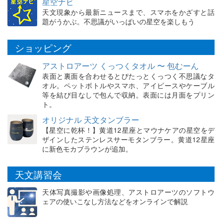
星空ナビ
天文現象から最新ニュースまで、スマホをかざすと話
題がうかぶ。不思議がいっぱいの星空を楽しもう
ショッピング
アストロアーツ くっつくタオル 〜 包むーん
表面と裏面を合わせるとぴたっとくっつく不思議なタ
オル。ペットボトルやスマホ、アイピースやケーブル
等を結び目なしで包んで収納。表面には月面をプリン
ト。
オリジナル 天文タンブラー
【星空に乾杯！】黄道12星座とマウナケアの星空をデ
ザインしたステンレスサーモタンブラー。黄道12星座
に新色モカブラウンが追加。
天文講習会
天体写真撮影や画像処理、アストロアーツのソフトウ
ェアの使いこなし方法などをオンラインで解説