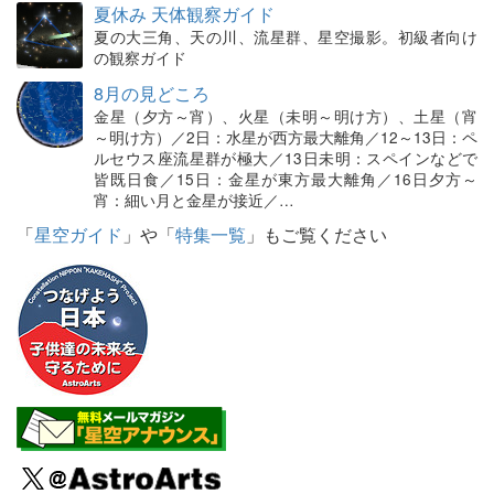
夏休み 天体観察ガイド
夏の大三角、天の川、流星群、星空撮影。初級者向け
の観察ガイド
8月の見どころ
金星（夕方～宵）、火星（未明～明け方）、土星（宵
～明け方）／2日：水星が西方最大離角／12～13日：ペ
ルセウス座流星群が極大／13日未明：スペインなどで
皆既日食／15日：金星が東方最大離角／16日夕方～
宵：細い月と金星が接近／…
「
星空ガイド
」や「
特集一覧
」もご覧ください