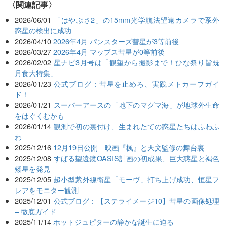
関連記事
2026/06/01
「はやぶさ2」の15mm光学航法望遠カメラで系外
惑星の検出に成功
2026/04/10
2026年4月 パンスターズ彗星が3等前後
2026/03/27
2026年4月 マップス彗星が0等前後
2026/02/02
星ナビ3月号は「観望から撮影まで！ひな祭り皆既
月食大特集」
2026/01/23
公式ブログ：彗星を止めろ、実践メトカーフガイ
ド！
2026/01/21
スーパーアースの「地下のマグマ海」が地球外生命
をはぐくむかも
2026/01/14
観測で初の裏付け、生まれたての惑星たちはふわふ
わ
2025/12/16
12月19日公開 映画『楓』と天文監修の舞台裏
2025/12/08
すばる望遠鏡OASIS計画の初成果、巨大惑星と褐色
矮星を発見
2025/12/05
超小型紫外線衛星「モーヴ」打ち上げ成功、恒星フ
レアをモニター観測
2025/12/01
公式ブログ：【ステライメージ10】彗星の画像処理
– 徹底ガイド
2025/11/14
ホットジュピターの静かな誕生に迫る