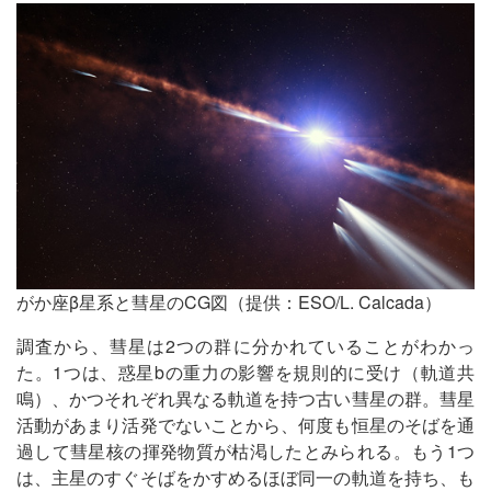
がか座β星系と彗星のCG図（提供：ESO/L. Calcada）
調査から、彗星は2つの群に分かれていることがわかっ
た。1つは、惑星bの重力の影響を規則的に受け（軌道共
鳴）、かつそれぞれ異なる軌道を持つ古い彗星の群。彗星
活動があまり活発でないことから、何度も恒星のそばを通
過して彗星核の揮発物質が枯渇したとみられる。もう1つ
は、主星のすぐそばをかすめるほぼ同一の軌道を持ち、も