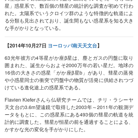
星」惑星系で、数百個の彗星の統計的な調査が初めて行わ
れた。太陽系でいうクロイツ群のような特徴的な軌道によ
る分類も見出されており、誕生間もない惑星系を知る大き
な手がかりとなっている。
【2014年10月27日
ヨーロッパ南天天文台
】
63光年彼方の4等星がか座β星は、塵とガスの円盤に取り
囲まれた、誕生からおよそ2000万年の若い星だ。地球の
16倍の大きさの惑星「がか座β星b」があり、彗星の蒸発
や小惑星同士の衝突で円盤中の物質が活発に供給されつづ
けている進化途上の惑星系である。
Flavien Kieferさんら仏研究チームでは、チリ・ラシーヤ
天文台の3.6m望遠鏡で取得した2003年～2011年の観測デ
ータをもとに、この惑星系にある493個の彗星の軌道を統
計的に調査した。彗星が恒星の前を通過することによる、
かすかな光の変化を手がかりにした。