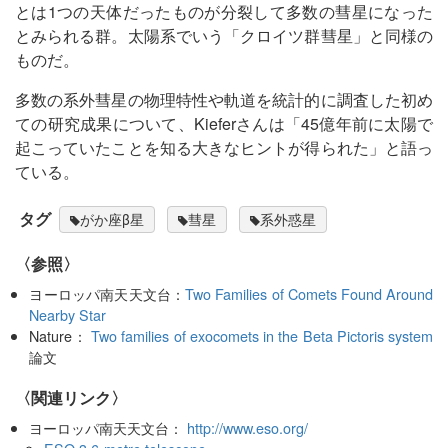
とは1つの天体だったものが分裂して多数の彗星になった
とみられる群。太陽系でいう「クロイツ群彗星」と同様の
ものだ。
多数の系外彗星の物理特性や軌道を統計的に調査した初め
ての研究成果について、Kieferさんは「45億年前に太陽で
起こっていたことを知る大きなヒントが得られた」と語っ
ている。
タグ
がか座β星
彗星
系外惑星
〈参照〉
ヨーロッパ南天天文台：
Two Families of Comets Found Around
Nearby Star
Nature：
Two families of exocomets in the Beta Pictoris system
論文
〈関連リンク〉
ヨーロッパ南天天文台：
http://www.eso.org/