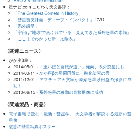
ESO 3.6-metre telescope
星ナビ.com こだわり天文書評：
「The Greatest Comets in History」
「彗星衝突計画 ディープ・インパクト」
DVD
「系外惑星」
「宇宙は“地球”であふれている 見えてきた系外惑星の素顔」
「ここまでわかった新・太陽系」
〈関連ニュース〉
がか座β星：
2014/05/01 -
「重いほど自転が速い」傾向、系外惑星にも
2014/03/11 -
がか座βの星周円盤に一酸化炭素の雲
2011/12/01 -
アマチュア天文家が原始惑星系円盤の撮影に成
功！
2010/06/15 -
系外惑星の移動の直接撮像に成功
〈関連製品・商品〉
電子書籍で読む「最新・彗星学」 天文学者が解説する最新の彗
星像
魅惑の彗星写真ポスター