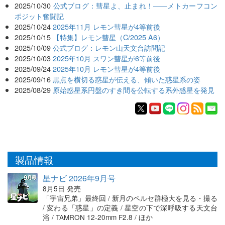
2025/10/30
公式ブログ：彗星よ、止まれ！――メトカーフコン
ポジット奮闘記
2025/10/24
2025年11月 レモン彗星が4等前後
2025/10/15
【特集】レモン彗星（C/2025 A6）
2025/10/09
公式ブログ：レモン山天文台訪問記
2025/10/03
2025年10月 スワン彗星が6等前後
2025/09/24
2025年10月 レモン彗星が4等前後
2025/09/16
黒点を横切る惑星が伝える、傾いた惑星系の姿
2025/08/29
原始惑星系円盤のすき間を公転する系外惑星を発見
製品情報
星ナビ 2026年9月号
8月5日 発売
「宇宙兄弟」最終回 / 新月のペルセ群極大を見る・撮る
/ 変わる「惑星」の定義 / 星空の下で深呼吸する天文台
浴 / TAMRON 12-20mm F2.8 / ほか