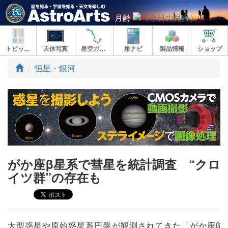
月齢
トピックス
天体写真
星空ガイド
星ナビ
製品情報
ショップ
ト
恒星・銀河
ッ
プ
がか座β星系で彗星を統計調査 “クロ
イツ群”の存在も
大型惑星や原始惑星系円盤が観測されてきた「がか座β