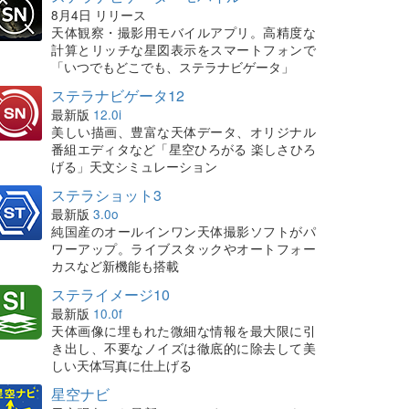
8月4日 リリース
天体観察・撮影用モバイルアプリ。高精度な
計算とリッチな星図表示をスマートフォンで
「いつでもどこでも、ステラナビゲータ」
ステラナビゲータ12
最新版
12.0i
美しい描画、豊富な天体データ、オリジナル
番組エディタなど「星空ひろがる 楽しさひろ
げる」天文シミュレーション
ステラショット3
最新版
3.0o
純国産のオールインワン天体撮影ソフトがパ
ワーアップ。ライブスタックやオートフォー
カスなど新機能も搭載
ステライメージ10
最新版
10.0f
天体画像に埋もれた微細な情報を最大限に引
き出し、不要なノイズは徹底的に除去して美
しい天体写真に仕上げる
星空ナビ