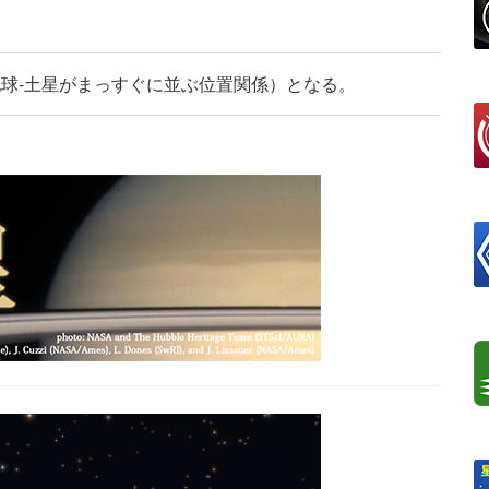
‐地球‐土星がまっすぐに並ぶ位置関係）となる。