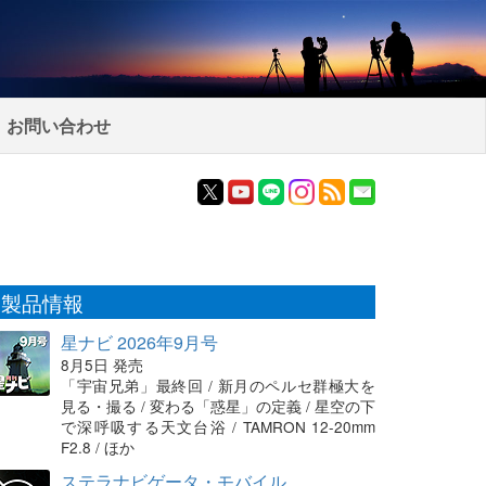
お問い合わせ
製品情報
星ナビ 2026年9月号
8月5日 発売
「宇宙兄弟」最終回 / 新月のペルセ群極大を
見る・撮る / 変わる「惑星」の定義 / 星空の下
で深呼吸する天文台浴 / TAMRON 12-20mm
F2.8 / ほか
ステラナビゲータ・モバイル