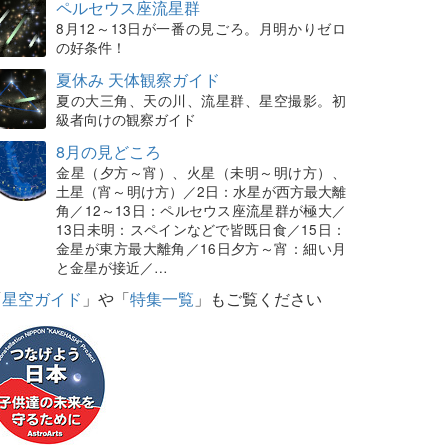
ペルセウス座流星群
8月12～13日が一番の見ごろ。月明かりゼロ
の好条件！
夏休み 天体観察ガイド
夏の大三角、天の川、流星群、星空撮影。初
級者向けの観察ガイド
8月の見どころ
金星（夕方～宵）、火星（未明～明け方）、
土星（宵～明け方）／2日：水星が西方最大離
角／12～13日：ペルセウス座流星群が極大／
13日未明：スペインなどで皆既日食／15日：
金星が東方最大離角／16日夕方～宵：細い月
と金星が接近／…
「
星空ガイド
」や「
特集一覧
」もご覧ください