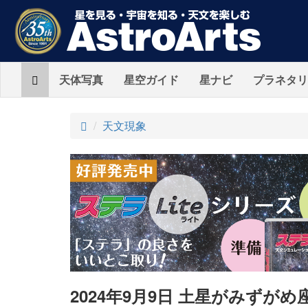
Home
天体写真
星空ガイド
星ナビ
プラネタリ
ト
天文現象
ッ
プ
2024年9月9日 土星がみずがめ