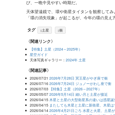
び、一晩中見やすい時期だ。
天体望遠鏡で、環や衛星タイタンを観察してみよ
「環の消失現象」が起こるが、今年の環の見え
タグ
土星
衝
〈関連リンク〉
【特集】土星（2024～2025年）
星空ガイド
天体写真ギャラリー：
2024年 土星
関連記事
2026/07/21
2026年7月28日 冥王星がやぎ座で衝
2026/07/16
2026年7月24日 ジュノーがわし座で衝
2026/07/03
【特集】土星（2026～2027年）
2026/05/07
2026年5月14日 細い月と土星が接近
2026/04/15
木星と土星の大型衛星系の違いは惑星誕
2026/04/15
またしても木星と土星に新衛星、木星は1
2026/04/14
2026年4月21日ごろ 水星と火星、土星