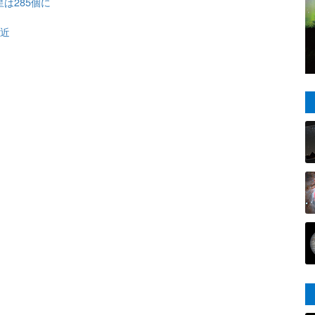
は285個に
接近