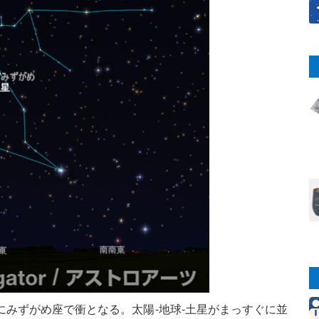
にみずがめ座で衝となる。太陽‐地球‐土星がまっすぐに並