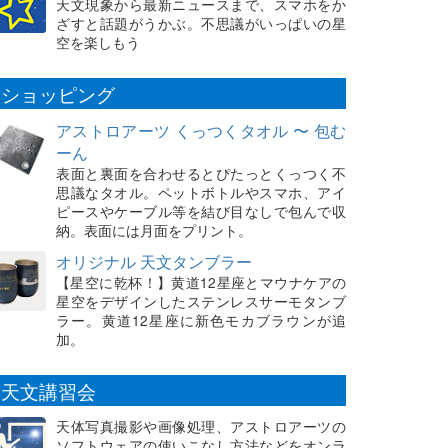
天文現象から最新ニュースまで、スマホをか
ざすと話題がうかぶ。不思議がいっぱいの星
空を楽しもう
ショッピング
アストロアーツ くっつくタオル 〜 包む
ーん
表面と裏面を合わせるとぴたっとくっつく不
思議なタオル。ペットボトルやスマホ、アイ
ピースやケーブル等を結び目なしで包んで収
納。表面には月面をプリント。
オリジナル 天文タンブラー
【星空に乾杯！】黄道12星座とマウナケアの
星空をデザインしたステンレスサーモタンブ
ラー。黄道12星座に新色モカブラウンが追
加。
天文講習会
天体写真撮影や画像処理、アストロアーツの
ソフトウェアの使いこなし方法などをオンラ