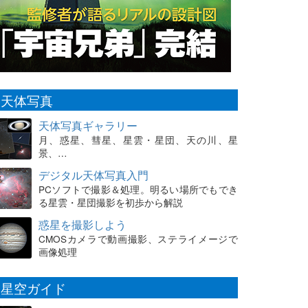
天体写真
天体写真ギャラリー
月、惑星、彗星、星雲・星団、天の川、星
景、…
デジタル天体写真入門
PCソフトで撮影＆処理。明るい場所でもでき
る星雲・星団撮影を初歩から解説
惑星を撮影しよう
CMOSカメラで動画撮影、ステライメージで
画像処理
星空ガイド