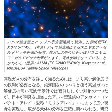
アルマ望遠鏡とハッブル宇宙望遠鏡で観測した銀河団RX
J1347.5-1145。（青色）アルマ望遠鏡によるスニヤエフ・ゼ
ルドビッチ効果の分布。銀河団の中心に近いほどスニヤエ
フ・ゼルドビッチ効果が大きく、電波が弱くなっていること
がわかる（提供：ALMA (ESO/NAOJ/NRAO), Kitayama et al.,
NASA/ESA Hubble Space Telescope）
高温ガスの分布を詳しく知るためには、より高い解像度で
の観測が必要となる。銀河団をのっぺりと覆う高温ガスは
解像度の高い電波干渉計では観測しにくい対象の一つだ
が、日本が開発を担当したアルマ望遠鏡のアタカマ・コン
パクト・アレイ（愛称「モリタアレイ」）によって広い視
野を実現し、広がる天体の分布を正確に調べられる。研究