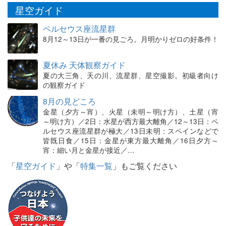
星空ガイド
ペルセウス座流星群
8月12～13日が一番の見ごろ。月明かりゼロの好条件！
夏休み 天体観察ガイド
夏の大三角、天の川、流星群、星空撮影。初級者向け
の観察ガイド
8月の見どころ
金星（夕方～宵）、火星（未明～明け方）、土星（宵
～明け方）／2日：水星が西方最大離角／12～13日：ペ
ルセウス座流星群が極大／13日未明：スペインなどで
皆既日食／15日：金星が東方最大離角／16日夕方～
宵：細い月と金星が接近／…
「
星空ガイド
」や「
特集一覧
」もご覧ください