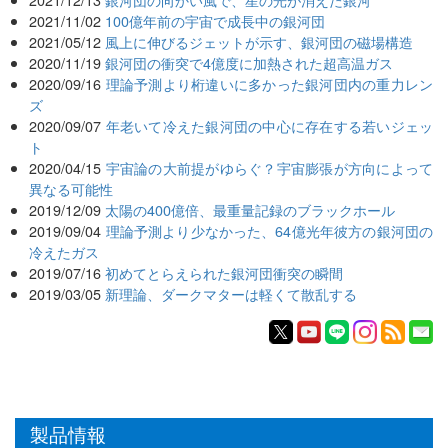
2021/11/02
100億年前の宇宙で成長中の銀河団
2021/05/12
風上に伸びるジェットが示す、銀河団の磁場構造
2020/11/19
銀河団の衝突で4億度に加熱された超高温ガス
2020/09/16
理論予測より桁違いに多かった銀河団内の重力レン
ズ
2020/09/07
年老いて冷えた銀河団の中心に存在する若いジェッ
ト
2020/04/15
宇宙論の大前提がゆらぐ？宇宙膨張が方向によって
異なる可能性
2019/12/09
太陽の400億倍、最重量記録のブラックホール
2019/09/04
理論予測より少なかった、64億光年彼方の銀河団の
冷えたガス
2019/07/16
初めてとらえられた銀河団衝突の瞬間
2019/03/05
新理論、ダークマターは軽くて散乱する
製品情報