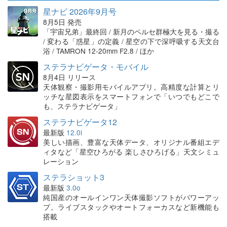
星ナビ 2026年9月号
8月5日 発売
「宇宙兄弟」最終回 / 新月のペルセ群極大を見る・撮る
/ 変わる「惑星」の定義 / 星空の下で深呼吸する天文台
浴 / TAMRON 12-20mm F2.8 / ほか
ステラナビゲータ・モバイル
8月4日 リリース
天体観察・撮影用モバイルアプリ。高精度な計算とリ
ッチな星図表示をスマートフォンで「いつでもどこで
も、ステラナビゲータ」
ステラナビゲータ12
最新版
12.0i
美しい描画、豊富な天体データ、オリジナル番組エデ
ィタなど「星空ひろがる 楽しさひろげる」天文シミュ
レーション
ステラショット3
最新版
3.0o
純国産のオールインワン天体撮影ソフトがパワーアッ
プ。ライブスタックやオートフォーカスなど新機能も
搭載