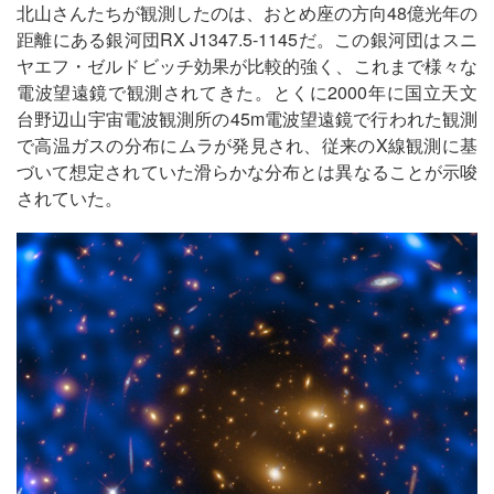
北山さんたちが観測したのは、おとめ座の方向48億光年の
距離にある銀河団RX J1347.5-1145だ。この銀河団はスニ
ヤエフ・ゼルドビッチ効果が比較的強く、これまで様々な
電波望遠鏡で観測されてきた。とくに2000年に国立天文
台野辺山宇宙電波観測所の45m電波望遠鏡で行われた観測
で高温ガスの分布にムラが発見され、従来のX線観測に基
づいて想定されていた滑らかな分布とは異なることが示唆
されていた。