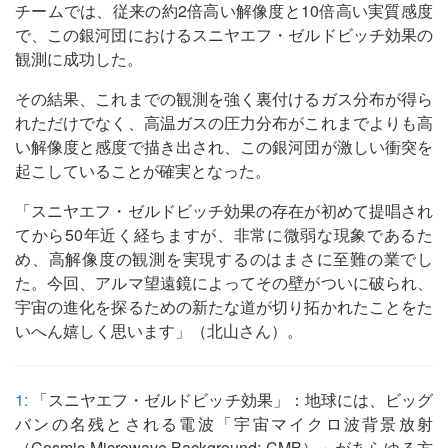
チームでは、従来の約2倍高い解像度と10倍高い実質感度
で、この銀河団におけるスニヤエフ・ゼルドビッチ効果の
観測に成功した。
その結果、これまでの観測を強く裏付けるガス分布が得ら
れただけでなく、高温ガスの圧力分布がこれまでよりも高
い解像度と感度で描き出され、この銀河団が激しい衝突を
起こしていることが確実となった。
「スニヤエフ・ゼルドビッチ効果の存在が初めて提唱され
てから50年近く経ちますが、非常に微弱な現象であるた
め、高解像度の観測を実現するのはまさに至難の業でし
た。今回、アルマ望遠鏡によってその壁がついに破られ、
宇宙の進化を探るための新たな道が切り拓かれたことをた
いへん嬉しく思います」（北山さん）。
1:
「スニヤエフ・ゼルドビッチ効果」：地球には、ビッグ
バンの名残とされる電波「宇宙マイクロ波背景放射
（Cosmic Microwave Background: CMB）」があらゆる方