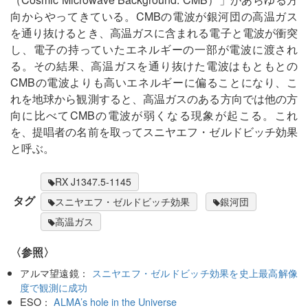
向からやってきている。CMBの電波が銀河団の高温ガス
を通り抜けるとき、高温ガスに含まれる電子と電波が衝突
し、電子の持っていたエネルギーの一部が電波に渡され
る。その結果、高温ガスを通り抜けた電波はもともとの
CMBの電波よりも高いエネルギーに偏ることになり、こ
れを地球から観測すると、高温ガスのある方向では他の方
向に比べてCMBの電波が弱くなる現象が起こる。これ
を、提唱者の名前を取ってスニヤエフ・ゼルドビッチ効果
と呼ぶ。
RX J1347.5-1145
タグ
スニヤエフ・ゼルドビッチ効果
銀河団
高温ガス
〈参照〉
アルマ望遠鏡：
スニヤエフ・ゼルドビッチ効果を史上最高解像
度で観測に成功
ESO：
ALMA’s hole in the Universe