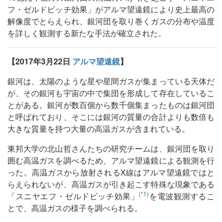
フ・ゼルドビッチ効果」がアルマ望遠鏡により史上最高の
解像度でとらえられ、銀河団を取り巻くガスの分布や温度
を詳しく観測する新たな手法が確立された。
【2017年3月22日
アルマ望遠鏡
】
銀河は、太陽のような星や星間ガスが集まっている天体だ
が、その銀河も宇宙の中で集団を形成して存在しているこ
とがある。銀河が数百個から数千個集まったものは銀河団
と呼ばれており、そこには銀河の質量の合計よりも数倍も
大きな質量を持つ大量の高温ガスが含まれている。
東邦大学の北山哲さんたちの研究チームは、銀河団を取り
囲む高温ガスを調べるため、アルマ望遠鏡による観測を行
った。高温ガスから放射されるX線はアルマ望遠鏡ではと
らえられないが、高温ガスが引き起こす特殊な現象である
(*1)
「スニヤエフ・ゼルドビッチ効果」
を電波観測するこ
とで、高温ガスの様子を調べられる。