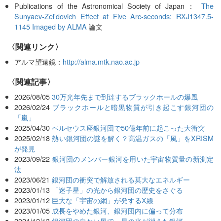
Publications of the Astronomical Society of Japan：
The
Sunyaev-Zel'dovich Effect at Five Arc-seconds: RXJ1347.5-
1145 Imaged by ALMA
論文
〈関連リンク〉
アルマ望遠鏡：
http://alma.mtk.nao.ac.jp
関連記事
2026/08/05
30万光年先まで到達するブラックホールの爆風
2026/02/24
ブラックホールと暗黒物質が引き起こす銀河団の
「嵐」
2025/04/30
ペルセウス座銀河団で50億年前に起こった大衝突
2025/02/18
熱い銀河団の謎を解く？高温ガスの「風」をXRISM
が発見
2023/09/22
銀河団のメンバー銀河を用いた宇宙物質量の新測定
法
2023/06/21
銀河団の衝突で解放される莫大なエネルギー
2023/01/13
「迷子星」の光から銀河団の歴史をさぐる
2023/01/12
巨大な「宇宙の網」が発するX線
2023/01/05
成長をやめた銀河、銀河団内に偏って分布
2021/12/13
銀河団の向かい風で、星の光が消えた銀河