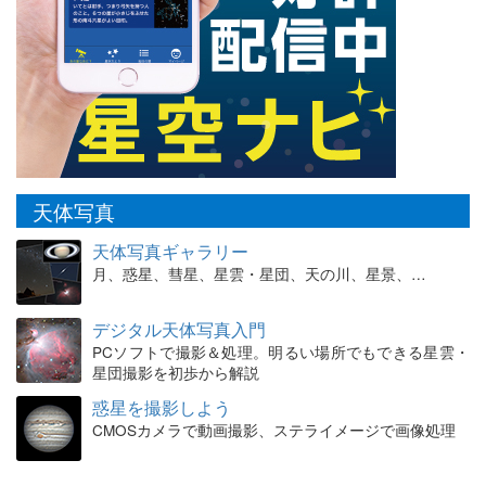
天体写真
天体写真ギャラリー
月、惑星、彗星、星雲・星団、天の川、星景、…
デジタル天体写真入門
PCソフトで撮影＆処理。明るい場所でもできる星雲・
星団撮影を初歩から解説
惑星を撮影しよう
CMOSカメラで動画撮影、ステライメージで画像処理