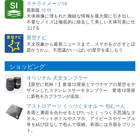
ステライメージ10
最新版
10.0f
天体画像に埋もれた微細な情報を最大限に引き出し、
不要なノイズは徹底的に除去して美しい天体写真に仕
上げる
星空ナビ
天文現象から最新ニュースまで、スマホをかざすと話
題がうかぶ。不思議がいっぱいの星空を楽しもう
ショッピング
オリジナル 天文タンブラー
【星空に乾杯！】黄道12星座とマウナケアの星空をデ
ザインしたステンレスサーモタンブラー。黄道12星座
に新色モカブラウンが追加。
アストロアーツ くっつくタオル 〜 包むーん
表面と裏面を合わせるとぴたっとくっつく不思議なタ
オル。ペットボトルやスマホ、アイピースやケーブル
等を結び目なしで包んで収納。表面には月面をプリン
ト。