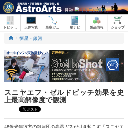
月齢
トピックス
天体写真
星空ガイド
星ナビ
製品情報
ショップ
ト
恒星・銀河
ッ
プ
スニヤエフ・ゼルドビッチ効果を史
上最高解像度で観測
48億光年彼方の銀河団の高温ガスが引き起こす「スニヤエ