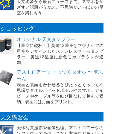
天文現象から最新ニュースまで、スマホをか
ざすと話題がうかぶ。不思議がいっぱいの星
空を楽しもう
ショッピング
オリジナル 天文タンブラー
【星空に乾杯！】黄道12星座とマウナケアの
星空をデザインしたステンレスサーモタンブ
ラー。黄道12星座に新色モカブラウンが追
加。
アストロアーツ くっつくタオル 〜 包む
ーん
表面と裏面を合わせるとぴたっとくっつく不
思議なタオル。ペットボトルやスマホ、アイ
ピースやケーブル等を結び目なしで包んで収
納。表面には月面をプリント。
天文講習会
天体写真撮影や画像処理、アストロアーツの
ソフトウェアの使いこなし方法などをオンラ