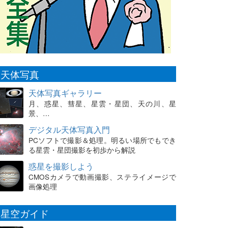
天体写真
天体写真ギャラリー
月、惑星、彗星、星雲・星団、天の川、星
景、…
デジタル天体写真入門
PCソフトで撮影＆処理。明るい場所でもでき
る星雲・星団撮影を初歩から解説
惑星を撮影しよう
CMOSカメラで動画撮影、ステライメージで
画像処理
星空ガイド