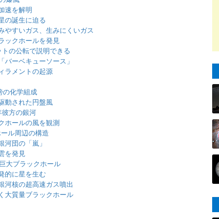
加速を解明
星の誕生に迫る
みやすいガス、生みにくいガス
ラックホールを発見
ットの公転で説明できる
「バーベキューソース」
ィラメントの起源
傍の化学組成
駆動された円盤風
光年彼方の銀河
クホールの風を観測
ホール周辺の構造
銀河団の「嵐」
雲を発見
む巨大ブラックホール
発的に星を生む
銀河核の超高速ガス噴出
く大質量ブラックホール