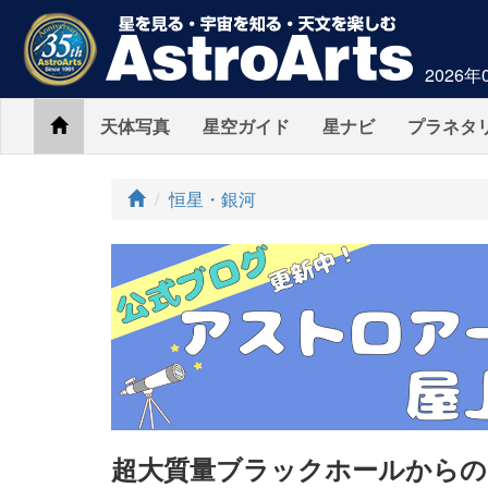
2026年
Home
天体写真
星空ガイド
星ナビ
プラネタ
ト
恒星・銀河
ッ
プ
超大質量ブラックホールからの