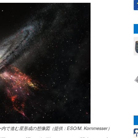
む星形成の想像図（提供：ESO/M. Kornmesser）