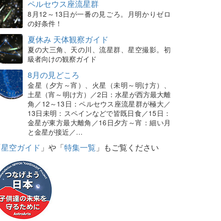
ペルセウス座流星群
8月12～13日が一番の見ごろ。月明かりゼロ
の好条件！
夏休み 天体観察ガイド
夏の大三角、天の川、流星群、星空撮影。初
級者向けの観察ガイド
8月の見どころ
金星（夕方～宵）、火星（未明～明け方）、
土星（宵～明け方）／2日：水星が西方最大離
角／12～13日：ペルセウス座流星群が極大／
13日未明：スペインなどで皆既日食／15日：
金星が東方最大離角／16日夕方～宵：細い月
と金星が接近／…
「
星空ガイド
」や「
特集一覧
」もご覧ください