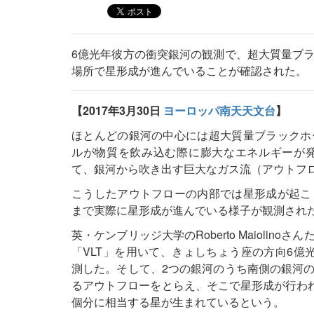
6億光年彼方の衝突銀河の観測で、超大質量ブ
場所で星形成が進んでいることが確認された。
【2017年3月30日
ヨーロッパ南天天文台
】
ほとんどの銀河の中心には超大質量ブラックホ
ルが物質を飲み込む際に膨大なエネルギーが
て、銀河から吹き出す巨大なガス流（アウトフ
こうしたアウトフローの内部では星形成が起こ
まで実際に星形成が進んでいる様子が観測され
英・ケンブリッジ大学のRoberto Maioli
「VLT」を用いて、きょしちょう座の方向6億光年彼
測した。そして、2つの銀河のうち南側の銀河
るアウトフローをとらえ、そこで星形成が行われ
個分に相当する星が生まれているという。