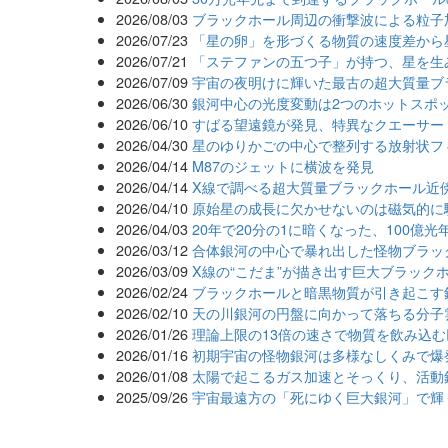
2026/08/03
ブラックホール周辺の衝撃波による粒子
2026/07/23
「星の卵」を形づくる物質の速度差から
2026/07/21
「ステファンの五つ子」が持つ、星を生
2026/07/09
宇宙の夜明けに輝いた最古の超大質量ブ
2026/06/30
銀河中心の光度変動は2つのホットスポ
2026/06/10
すばる望遠鏡が発見、特異なクエーサー
2026/04/30
星のゆりかごの中心で整列する放射状フ
2026/04/14
M87のジェットに横波を発見
2026/04/14
X線で調べる超大質量ブラックホール近
2026/04/10
原始星の成長に欠かせないのは磁気的に
2026/04/03
20年で20分の1に暗くなった、100億
2026/03/12
合体銀河の中心で暴れ出した怪物ブラッ
2026/03/09
X線の“こだま”が描き出す巨大ブラック
2026/02/24
ブラックホールと暗黒物質が引き起こす
2026/02/10
天の川銀河の円盤に向かって落ちる分子
2026/01/26
理論上限の13倍の速さで物質を飲み込
2026/01/16
初期宇宙の怪物銀河は多様なしくみで爆
2026/01/08
太陽で起こるガス加速とそっくり、活動
2025/09/26
宇宙最遠方の「死にゆく巨大銀河」で輝