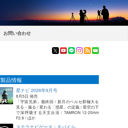
お問い合わせ
製品情報
星ナビ 2026年9月号
8月5日 発売
「宇宙兄弟」最終回 / 新月のペルセ群極大を
見る・撮る / 変わる「惑星」の定義 / 星空の下
で深呼吸する天文台浴 / TAMRON 12-20mm
F2.8 / ほか
ステラナビゲータ・モバイル