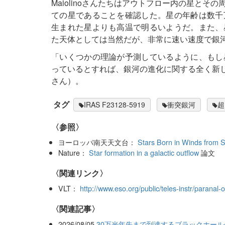
Maiolinoさんたちはアウトフロー内の星と
ての星であることを確認した。星の年齢は数千
生まれた星よりも高温で明るいようだ。また、
た天体としては当然だが、非常に速い速度で銀
「いくつかの理論が予測しているように、もし
っているとすれば、銀河の進化に関する全く新しい
さん）。
タグ
IRAS F23128-5919
衝突銀河
超
〈参照〉
ヨーロッパ南天天文台：
Stars Born in Winds from 
Nature：
Star formation in a galactic outflow
論文
〈関連リンク〉
VLT：
http://www.eso.org/public/teles-instr/paranal-o
関連記事
2026/08/05
30万光年先まで到達するブラックホー