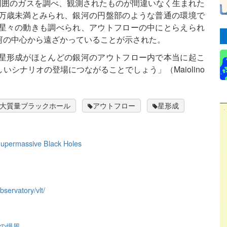
その周囲のガスを調べ、観測されたものが間違いなく生まれた
万歳未満とみられ、銀河の円盤部のような普通の環境で
星々の動きも調べられ、アウトフローの中にとらえられ
河の中心から遠ざかっていることが示された。
星形成がほとんどの銀河のアウトフロー内で本当に起こ
シナリオの登場につながることでしょう」（Maiolino
大質量ブラックホール
アウトフロー
星形成
Supermassive Black Holes
bservatory/vlt/
ルの爆風