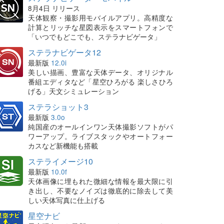
8月4日 リリース
天体観察・撮影用モバイルアプリ。高精度な
計算とリッチな星図表示をスマートフォンで
「いつでもどこでも、ステラナビゲータ」
ステラナビゲータ12
最新版
12.0i
美しい描画、豊富な天体データ、オリジナル
番組エディタなど「星空ひろがる 楽しさひろ
げる」天文シミュレーション
ステラショット3
最新版
3.0o
純国産のオールインワン天体撮影ソフトがパ
ワーアップ。ライブスタックやオートフォー
カスなど新機能も搭載
ステライメージ10
最新版
10.0f
天体画像に埋もれた微細な情報を最大限に引
き出し、不要なノイズは徹底的に除去して美
しい天体写真に仕上げる
星空ナビ