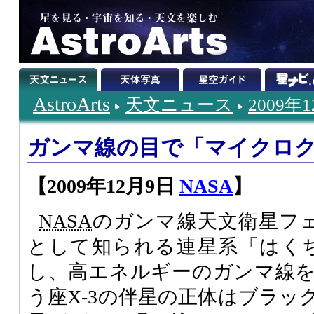
AstroArts
天文ニュース
2009年
ガンマ線の目で「マイクロ
【2009年12月9日
NASA
】
NASA
のガンマ線天文衛星フ
として知られる連星系「はくち
し、高エネルギーのガンマ線
う座X-3の伴星の正体はブラッ