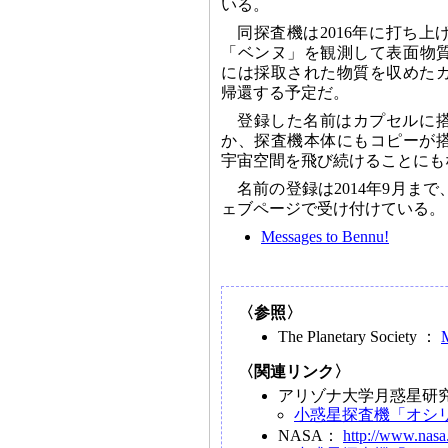
いる。
同探査機は2016年に打ち
「ベンヌ」を観測して表面物質
には採取された物質を収めた
帰還する予定だ。
登録した名前はカプセルに
か、探査機本体にもコピーが
宇宙空間を飛び続けることにも
名前の登録は2014年9月ま
ェブページで受け付けている。
Messages to Bennu!
〈参照〉
The Planetary Society ：
〈関連リンク〉
アリゾナ大学月惑星研
小惑星探査機「オシ
NASA：
http://www.nasa