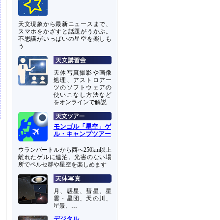
天文現象から最新ニュースまで、
スマホをかざすと話題がうかぶ。
不思議がいっぱいの星空を楽しも
う
天体写真撮影や画像
処理、アストロアー
ツのソフトウェアの
使いこなし方法など
をオンラインで解説
モンゴル「星空」ゲ
ル・キャンプツアー
ウランバートルから西へ250km以上
離れたゲルに連泊。光害のない場
所でペルセ群や星空を楽しめます
月、惑星、彗星、星
雲・星団、天の川、
星景、…
デジタル