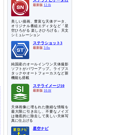
ステラナビゲータ12
最新版
12.0i
美しい描画、豊富な天体データ、
オリジナル番組エディタなど「星
空ひろがる 楽しさひろげる」天文
シミュレーション
ステラショット3
最新版
3.0o
純国産のオールインワン天体撮影
ソフトがパワーアップ。ライブス
タックやオートフォーカスなど新
機能も搭載
ステライメージ10
最新版
10.0f
天体画像に埋もれた微細な情報を
最大限に引き出し、不要なノイズ
は徹底的に除去して美しい天体写
真に仕上げる
星空ナビ