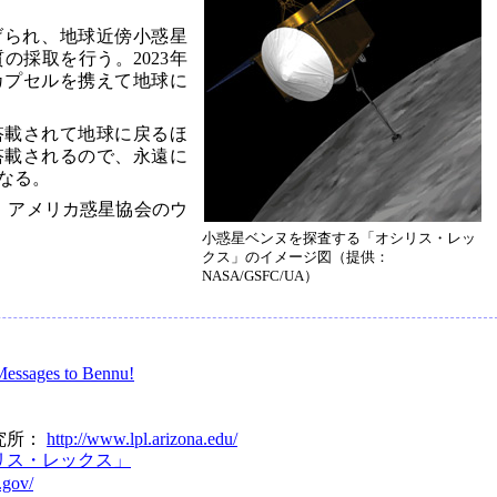
上げられ、地球近傍小惑星
の採取を行う。2023年
カプセルを携えて地球に
搭載されて地球に戻るほ
搭載されるので、永遠に
なる。
で、アメリカ惑星協会のウ
小惑星ベンヌを探査する「オシリス・レッ
クス」のイメージ図（提供：
NASA/GSFC/UA）
Messages to Bennu!
究所：
http://www.lpl.arizona.edu/
リス・レックス」
.gov/