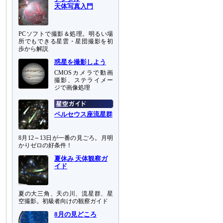
天体写真入門
PCソフトで撮影＆処理。明るい場
所でもできる星雲・星団撮影を初
歩から解説
惑星を撮影しよう
CMOSカメラで動画
撮影、ステライメー
ジで画像処理
ペルセウス座流星群
8月12～13日が一番の見ごろ。月明
かりゼロの好条件！
夏休み 天体観察ガ
イド
夏の大三角、天の川、流星群、星
空撮影。初級者向けの観察ガイド
8月の見どころ