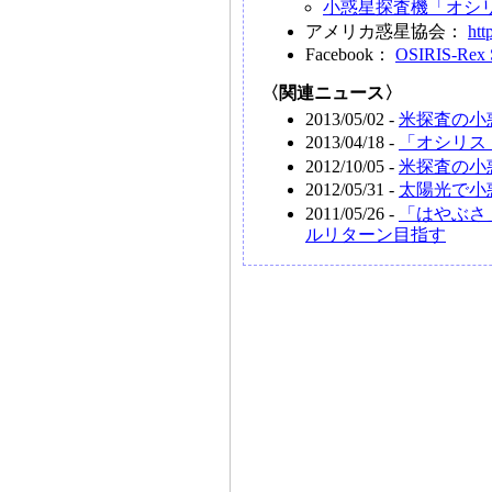
小惑星探査機「オシ
アメリカ惑星協会：
htt
Facebook：
OSIRIS-Rex S
〈関連ニュース〉
2013/05/02 -
米探査の小
2013/04/18 -
「オシリス
2012/10/05 -
米探査の小
2012/05/31 -
太陽光で小
2011/05/26 -
「はやぶさ」
ルリターン目指す