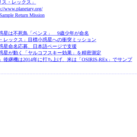
リス・レックス」
p://www.planetary.org/
ample Return Mission
惑星は不死鳥「ベンヌ」 9歳少年が命名
・レックス」目標小惑星への衝突ミッション
惑星命名応募、日本語ページで支援
惑星が動く「ヤルコフスキー効果」を精密測定
後継機は2014年に打ち上げ、米は「OSIRIS-REx」でサンプ