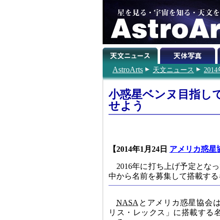
AstroArts
天文ニュース
201
小惑星ベンヌ目指し
せよう
【2014年1月24日
アメリカ惑星
2016年に打ち上げ予定とな
中から名前を募集して搭載する
NASA
とアメリカ惑星協会
リス・レックス」に搭載する