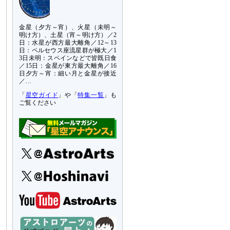
金星（夕方～宵）、火星（未明～
明け方）、土星（宵～明け方）／2
日：水星が西方最大離角／12～13
日：ペルセウス座流星群が極大／1
3日未明：スペインなどで皆既日食
／15日：金星が東方最大離角／16
日夕方～宵：細い月と金星が接近
／…
「
星空ガイド
」や「
特集一覧
」も
ご覧ください