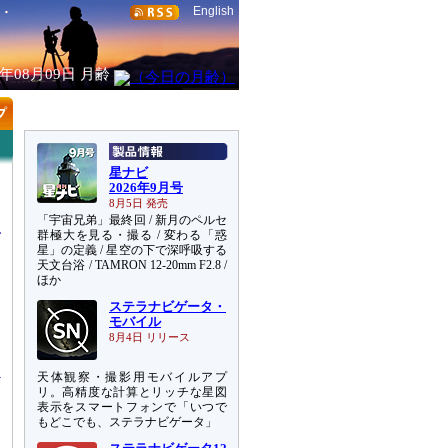
English
6年08月09日
月齢
星ナビ
2026年9月号
8月5日 発売
「宇宙兄弟」最終回 / 新月のペルセ
群極大を見る・撮る / 変わる「惑
星」の定義 / 星空の下で深呼吸する
天文台浴 / TAMRON 12-20mm F2.8 /
ほか
ステラナビゲータ・
モバイル
界
8月4日 リリース
天体観察・撮影用モバイルアプ
リ。高精度な計算とリッチな星図
表示をスマートフォンで「いつで
もどこでも、ステラナビゲータ」