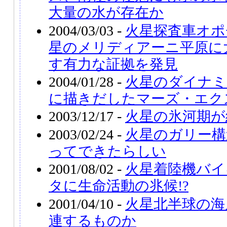
大量の水が存在か
2004/03/03 -
火星探査車オポ
星のメリディアーニ平原に
す有力な証拠を発見
2004/01/28 -
火星のダイナミ
に描きだしたマーズ・エク
2003/12/17 -
火星の氷河期が
2003/02/24 -
火星のガリー構
ってできたらしい
2001/08/02 -
火星着陸機バイ
タに生命活動の兆候!?
2001/04/10 -
火星北半球の海
連するものか