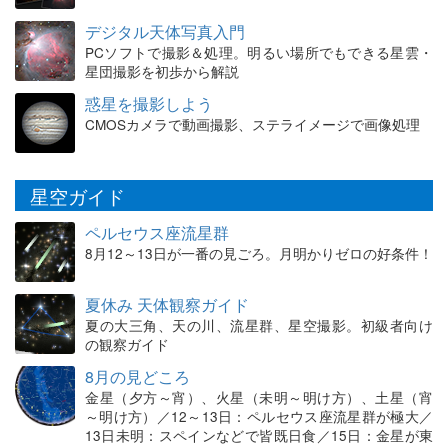
デジタル天体写真入門
PCソフトで撮影＆処理。明るい場所でもできる星雲・
星団撮影を初歩から解説
惑星を撮影しよう
CMOSカメラで動画撮影、ステライメージで画像処理
星空ガイド
ペルセウス座流星群
8月12～13日が一番の見ごろ。月明かりゼロの好条件！
夏休み 天体観察ガイド
夏の大三角、天の川、流星群、星空撮影。初級者向け
の観察ガイド
8月の見どころ
金星（夕方～宵）、火星（未明～明け方）、土星（宵
～明け方）／12～13日：ペルセウス座流星群が極大／
13日未明：スペインなどで皆既日食／15日：金星が東