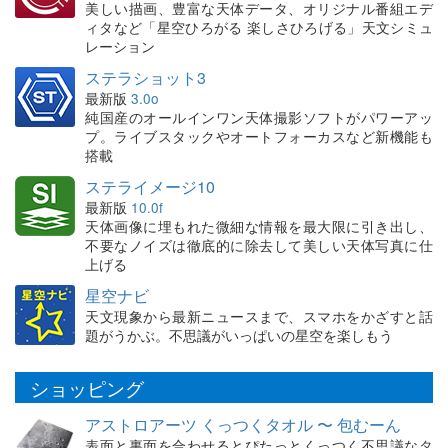
美しい描画、豊富な天体データ、オリジナル番組エデ
ィタなど「星空ひろがる 楽しさひろげる」天文シミュ
レーション
ステラショット3
最新版
3.0o
純国産のオールインワン天体撮影ソフトがパワーアッ
プ。ライブスタックやオートフォーカスなど新機能も
搭載
ステライメージ10
最新版
10.0f
天体画像に埋もれた微細な情報を最大限に引き出し、
不要なノイズは徹底的に除去して美しい天体写真に仕
上げる
星空ナビ
天文現象から最新ニュースまで、スマホをかざすと話
題がうかぶ。不思議がいっぱいの星空を楽しもう
ショッピング
アストロアーツ くっつくタオル 〜 包むーん
表面と裏面を合わせるとぴたっとくっつく不思議なタ