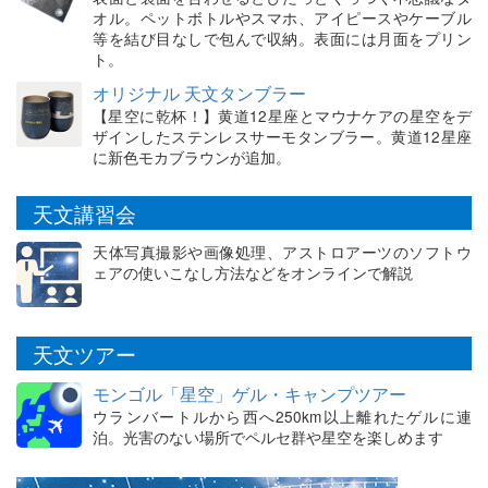
オル。ペットボトルやスマホ、アイピースやケーブル
等を結び目なしで包んで収納。表面には月面をプリン
ト。
オリジナル 天文タンブラー
【星空に乾杯！】黄道12星座とマウナケアの星空をデ
ザインしたステンレスサーモタンブラー。黄道12星座
に新色モカブラウンが追加。
天文講習会
天体写真撮影や画像処理、アストロアーツのソフトウ
ェアの使いこなし方法などをオンラインで解説
天文ツアー
モンゴル「星空」ゲル・キャンプツアー
ウランバートルから西へ250km以上離れたゲルに連
泊。光害のない場所でペルセ群や星空を楽しめます