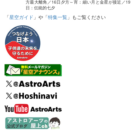
方最大離角／16日夕方～宵：細い月と金星が接近／19
日：伝統的七夕
「
星空ガイド
」や「
特集一覧
」もご覧ください