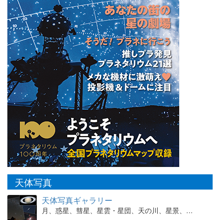
天体写真
天体写真ギャラリー
月、惑星、彗星、星雲・星団、天の川、星景、…