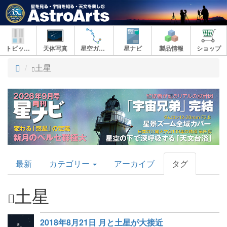
トピックス
天体写真
星空ガイド
星ナビ
製品情報
ショップ
ト
土星
ッ
プ
AstroArts
最新
カテゴリー
アーカイブ
タグ
Topics
土星
2018年8月21日 月と土星が大接近