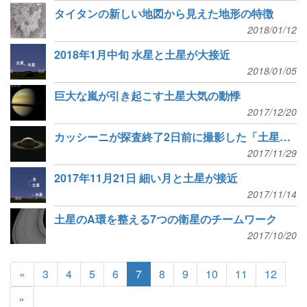
タイタンの新しい地図から見えた地形の特徴
2018/01/12
2018年1月中旬 水星と土星が大接近
2018/01/05
巨大な嵐が引き起こす土星大気の動悸
2017/12/20
カッシーニが探査終了2日前に撮影した「土星への別れ」
2017/11/29
2017年11月21日 細い月と土星が接近
2017/11/14
土星のA環を整える7つの衛星のチームワーク
2017/10/20
«
3
4
5
6
7
8
9
10
11
12
»