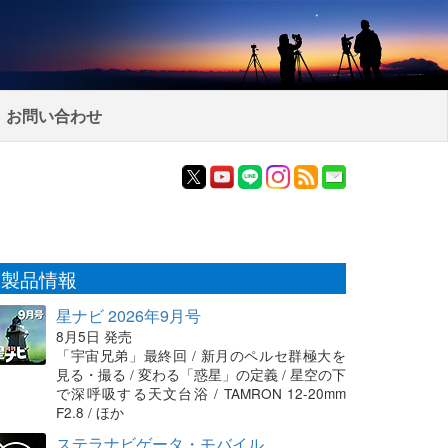
お問い合わせ
製品情報
星ナビ 2026年9月号
8月5日 発売
「宇宙兄弟」最終回 / 新月のペルセ群極大を
見る・撮る / 変わる「惑星」の定義 / 星空の下
で深呼吸する天文台浴 / TAMRON 12-20mm
F2.8 / ほか
ステラナビゲータ・モバイル