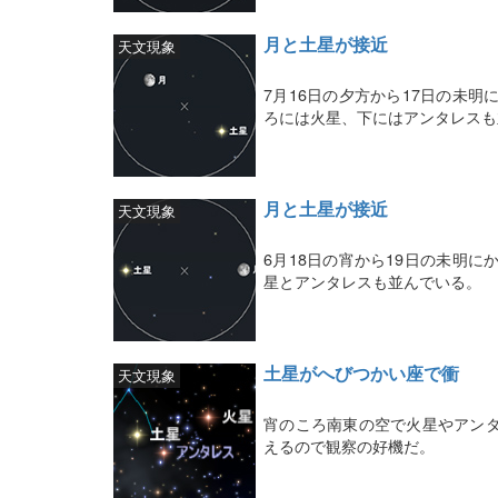
月と土星が接近
天文現象
7月16日の夕方から17日の未
ろには火星、下にはアンタレスも
月と土星が接近
天文現象
6月18日の宵から19日の未明
星とアンタレスも並んでいる。
土星がへびつかい座で衝
天文現象
宵のころ南東の空で火星やアンタ
えるので観察の好機だ。