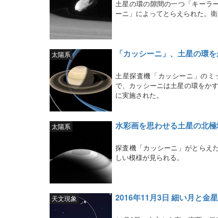
土星の環の隙間の一つ「キーラ
ーニ」によってとらえられた。衛
「カッシーニ」、土星の環を
太陽系
土星探査機「カッシーニ」のミ
で、カッシーニは土星の環をかす
に実施された。
水彩画を思わせる土星の北極
太陽系
探査機「カッシーニ」がとらえ
しい模様が見られる。
2016年11月3日 細い月と
天文現象