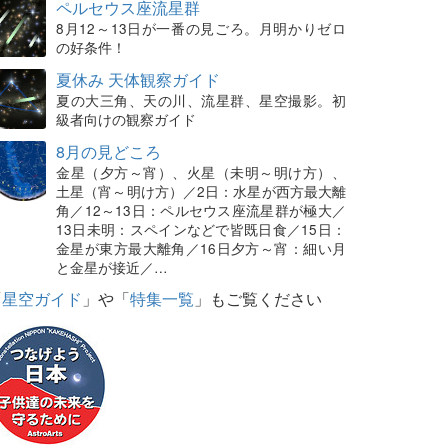
ペルセウス座流星群
8月12～13日が一番の見ごろ。月明かりゼロ
の好条件！
夏休み 天体観察ガイド
夏の大三角、天の川、流星群、星空撮影。初
級者向けの観察ガイド
8月の見どころ
金星（夕方～宵）、火星（未明～明け方）、
土星（宵～明け方）／2日：水星が西方最大離
角／12～13日：ペルセウス座流星群が極大／
13日未明：スペインなどで皆既日食／15日：
金星が東方最大離角／16日夕方～宵：細い月
と金星が接近／…
「
星空ガイド
」や「
特集一覧
」もご覧ください