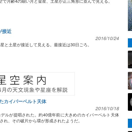
低空で月齢4の細い月と金星、土星が正三角形に並んで見える。
が接近
2016/10/24
金星と土星が接近して見える。最接近は30日ごろ。
たカイパーベルト天体
2016/10/18
デルが提唱された。約40億年前に大きめのカイパーベルト天体
され、その破片から環が形成されたようだ。