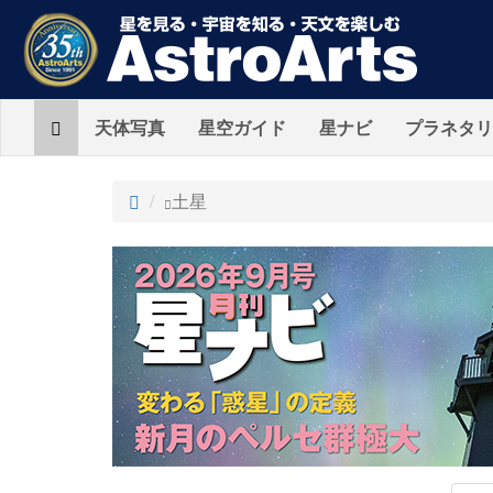
Home
天体写真
星空ガイド
星ナビ
プラネタリ
ト
土星
ッ
プ
AstroArts