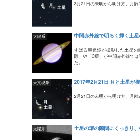
3月21日の未明から明け方、月齢
中間赤外線で明るく輝く土星
太陽系
すばる望遠鏡が撮影した土星の
隙」や「C環」が中間赤外線では
た。
2017年2月21日 月と土星が
天文現象
2月21日の未明から明け方、月齢
土星の環の隙間にくっきり、
太陽系