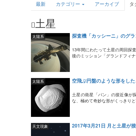
最新
カテゴリー
アーカイブ
タ
Topics
土星
探査機「カッシーニ」のグラ
太陽系
13年間にわたって土星の周回探
後のミッション「グランドフィナ
空飛ぶ円盤のような形をした
太陽系
土星の衛星「パン」の接近像が
な、極めて奇妙な形がくっきりと
2017年3月21日 月と土星が
天文現象