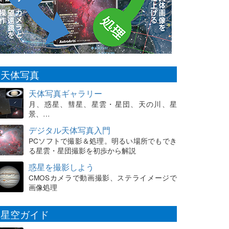
天体写真
天体写真ギャラリー
月、惑星、彗星、星雲・星団、天の川、星
景、…
デジタル天体写真入門
PCソフトで撮影＆処理。明るい場所でもでき
る星雲・星団撮影を初歩から解説
惑星を撮影しよう
CMOSカメラで動画撮影、ステライメージで
画像処理
星空ガイド