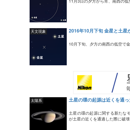
11月3日の夕方から宵、南西の
2016年10月下旬 金星と土星
天文現象
10月下旬、夕方の南西の低空で
土星の環の起源は近くを通っ
太陽系
土星の環の起源に関する新たなモ
が土星の近くを通過した際に破壊