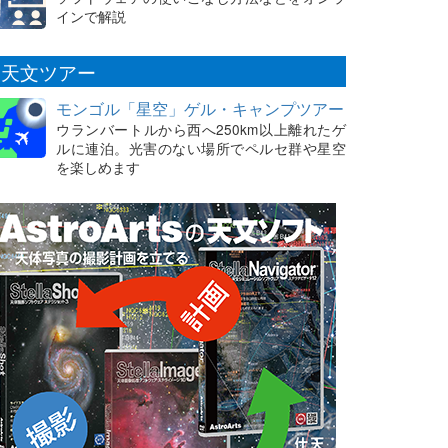
インで解説
天文ツアー
モンゴル「星空」ゲル・キャンプツアー
ウランバートルから西へ250km以上離れたゲ
ルに連泊。光害のない場所でペルセ群や星空
を楽しめます