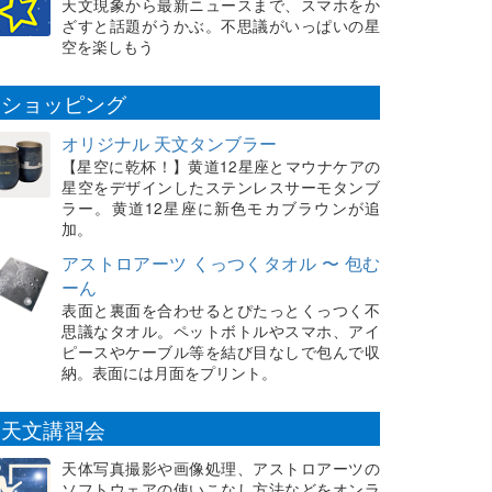
天文現象から最新ニュースまで、スマホをか
ざすと話題がうかぶ。不思議がいっぱいの星
空を楽しもう
ショッピング
オリジナル 天文タンブラー
【星空に乾杯！】黄道12星座とマウナケアの
星空をデザインしたステンレスサーモタンブ
ラー。黄道12星座に新色モカブラウンが追
加。
アストロアーツ くっつくタオル 〜 包む
ーん
表面と裏面を合わせるとぴたっとくっつく不
思議なタオル。ペットボトルやスマホ、アイ
ピースやケーブル等を結び目なしで包んで収
納。表面には月面をプリント。
天文講習会
天体写真撮影や画像処理、アストロアーツの
ソフトウェアの使いこなし方法などをオンラ