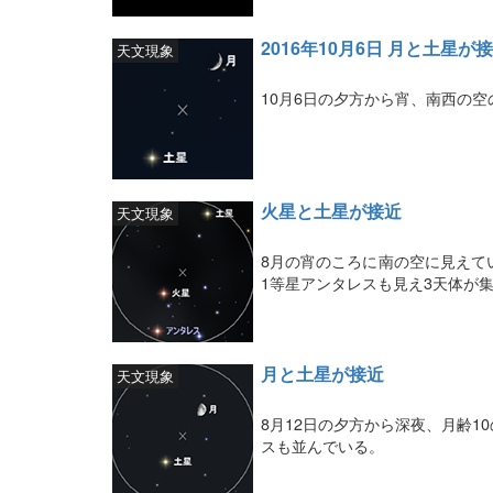
2016年10月6日 月と土星が
天文現象
10月6日の夕方から宵、南西の
火星と土星が接近
天文現象
8月の宵のころに南の空に見えて
1等星アンタレスも見え3天体が
月と土星が接近
天文現象
8月12日の夕方から深夜、月齢
スも並んでいる。