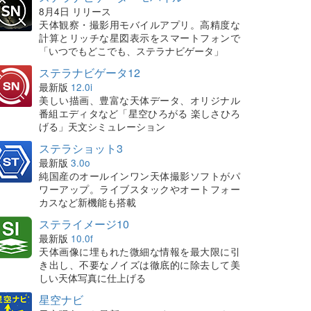
8月4日 リリース
天体観察・撮影用モバイルアプリ。高精度な
計算とリッチな星図表示をスマートフォンで
「いつでもどこでも、ステラナビゲータ」
ステラナビゲータ12
最新版
12.0i
美しい描画、豊富な天体データ、オリジナル
番組エディタなど「星空ひろがる 楽しさひろ
げる」天文シミュレーション
ステラショット3
最新版
3.0o
純国産のオールインワン天体撮影ソフトがパ
ワーアップ。ライブスタックやオートフォー
カスなど新機能も搭載
ステライメージ10
最新版
10.0f
天体画像に埋もれた微細な情報を最大限に引
き出し、不要なノイズは徹底的に除去して美
しい天体写真に仕上げる
星空ナビ