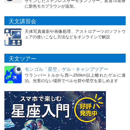
ザインしたステンレスサーモタンブラー。黄道12星座
に新色モカブラウンが追加。
天文講習会
天体写真撮影や画像処理、アストロアーツのソフトウ
ェアの使いこなし方法などをオンラインで解説
天文ツアー
モンゴル「星空」ゲル・キャンプツアー
ウランバートルから西へ250km以上離れたゲルに連
泊。光害のない場所でペルセ群や星空を楽しめます