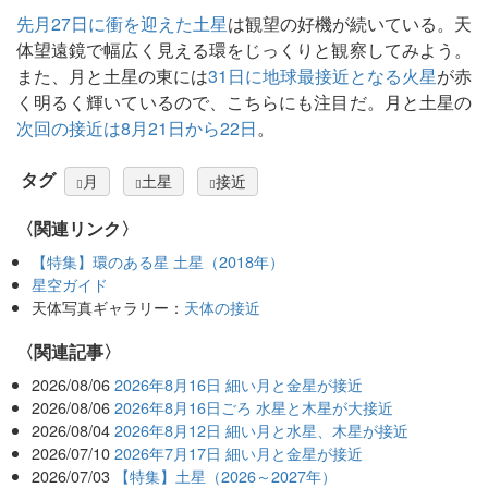
先月27日に衝を迎えた土星
は観望の好機が続いている。天
体望遠鏡で幅広く見える環をじっくりと観察してみよう。
また、月と土星の東には
31日に地球最接近となる火星
が赤
く明るく輝いているので、こちらにも注目だ。月と土星の
次回の接近は8月21日から22日
。
タグ
月
土星
接近
〈関連リンク〉
【特集】環のある星 土星（2018年）
星空ガイド
天体写真ギャラリー：
天体の接近
関連記事
2026/08/06
2026年8月16日 細い月と金星が接近
2026/08/06
2026年8月16日ごろ 水星と木星が大接近
2026/08/04
2026年8月12日 細い月と水星、木星が接近
2026/07/10
2026年7月17日 細い月と金星が接近
2026/07/03
【特集】土星（2026～2027年）