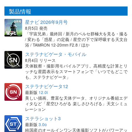
製品情報
星ナビ 2026年9月号
8月5日 発売
「宇宙兄弟」最終回 / 新月のペルセ群極大を見る・撮る
/ 変わる「惑星」の定義 / 星空の下で深呼吸する天文台
浴 / TAMRON 12-20mm F2.8 / ほか
ステラナビゲータ・モバイル
8月4日 リリース
天体観察・撮影用モバイルアプリ。高精度な計算とリ
ッチな星図表示をスマートフォンで「いつでもどこで
も、ステラナビゲータ」
ステラナビゲータ12
最新版
12.0i
美しい描画、豊富な天体データ、オリジナル番組エデ
ィタなど「星空ひろがる 楽しさひろげる」天文シミュ
レーション
ステラショット3
最新版
3.0o
純国産のオールインワン天体撮影ソフトがパワーアッ