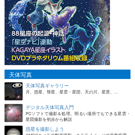
天体写真
天体写真ギャラリー
月、惑星、彗星、星雲・星団、天の川、星景、…
デジタル天体写真入門
PCソフトで撮影＆処理。明るい場所でもできる星雲・
星団撮影を初歩から解説
惑星を撮影しよう