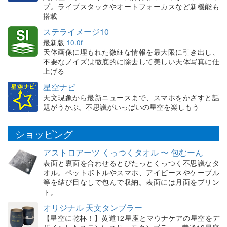
プ。ライブスタックやオートフォーカスなど新機能も
搭載
ステライメージ10
最新版
10.0f
天体画像に埋もれた微細な情報を最大限に引き出し、
不要なノイズは徹底的に除去して美しい天体写真に仕
上げる
星空ナビ
天文現象から最新ニュースまで、スマホをかざすと話
題がうかぶ。不思議がいっぱいの星空を楽しもう
ショッピング
アストロアーツ くっつくタオル 〜 包むーん
表面と裏面を合わせるとぴたっとくっつく不思議なタ
オル。ペットボトルやスマホ、アイピースやケーブル
等を結び目なしで包んで収納。表面には月面をプリン
ト。
オリジナル 天文タンブラー
【星空に乾杯！】黄道12星座とマウナケアの星空をデ