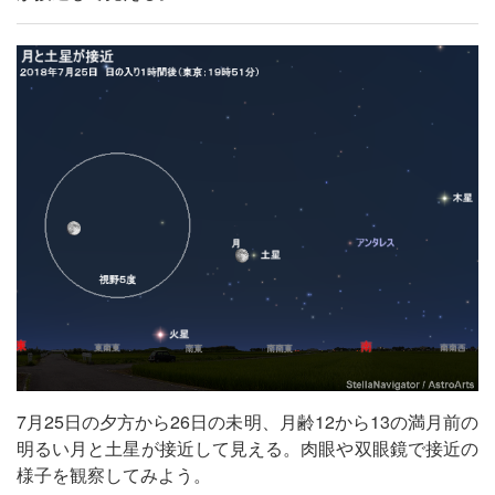
7月25日の夕方から26日の未明、月齢12から13の満月前の
明るい月と土星が接近して見える。肉眼や双眼鏡で接近の
様子を観察してみよう。