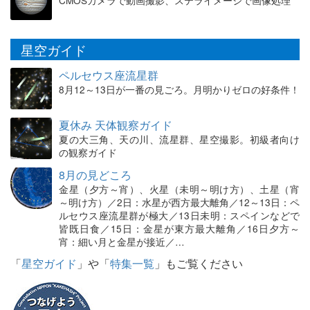
CMOSカメラで動画撮影、ステライメージで画像処理
星空ガイド
ペルセウス座流星群
8月12～13日が一番の見ごろ。月明かりゼロの好条件！
夏休み 天体観察ガイド
夏の大三角、天の川、流星群、星空撮影。初級者向け
の観察ガイド
8月の見どころ
金星（夕方～宵）、火星（未明～明け方）、土星（宵
～明け方）／2日：水星が西方最大離角／12～13日：ペ
ルセウス座流星群が極大／13日未明：スペインなどで
皆既日食／15日：金星が東方最大離角／16日夕方～
宵：細い月と金星が接近／…
「
星空ガイド
」や「
特集一覧
」もご覧ください