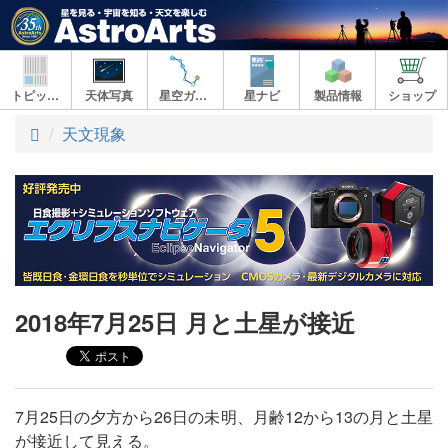
トピックス
天体写真
星空ガイド
星ナビ
製品情報
ショップ
ト
天文現象
ッ
プ
2018年7月25日 月と土星が接近
7月25日の夕方から26日の未明、月齢12から13の月と土星
が接近して見える。