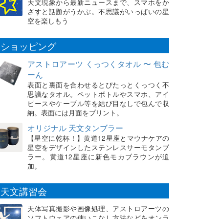
天文現象から最新ニュースまで、スマホをか
ざすと話題がうかぶ。不思議がいっぱいの星
空を楽しもう
ショッピング
アストロアーツ くっつくタオル 〜 包む
ーん
表面と裏面を合わせるとぴたっとくっつく不
思議なタオル。ペットボトルやスマホ、アイ
ピースやケーブル等を結び目なしで包んで収
納。表面には月面をプリント。
オリジナル 天文タンブラー
【星空に乾杯！】黄道12星座とマウナケアの
星空をデザインしたステンレスサーモタンブ
ラー。黄道12星座に新色モカブラウンが追
加。
天文講習会
天体写真撮影や画像処理、アストロアーツの
ソフトウェアの使いこなし方法などをオンラ