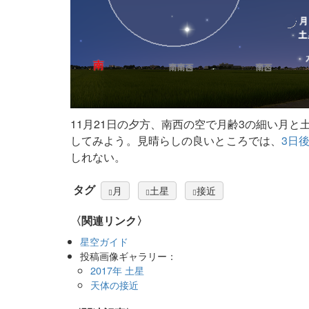
11月21日の夕方、南西の空で月齢3の細い月
してみよう。見晴らしの良いところでは、
3日
しれない。
タグ
月
土星
接近
〈関連リンク〉
星空ガイド
投稿画像ギャラリー：
2017年 土星
天体の接近