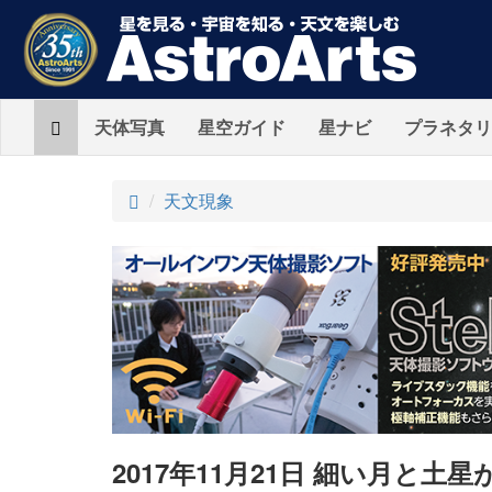
Home
天体写真
星空ガイド
星ナビ
プラネタリ
ト
天文現象
ッ
プ
2017年11月21日 細い月と土星