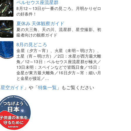
ペルセウス座流星群
8月12～13日が一番の見ごろ。月明かりゼロ
の好条件！
夏休み 天体観察ガイド
夏の大三角、天の川、流星群、星空撮影。初
級者向けの観察ガイド
8月の見どころ
金星（夕方～宵）、火星（未明～明け方）、
土星（宵～明け方）／2日：水星が西方最大離
角／12～13日：ペルセウス座流星群が極大／
13日未明：スペインなどで皆既日食／15日：
金星が東方最大離角／16日夕方～宵：細い月
と金星が接近／…
「
星空ガイド
」や「
特集一覧
」もご覧ください