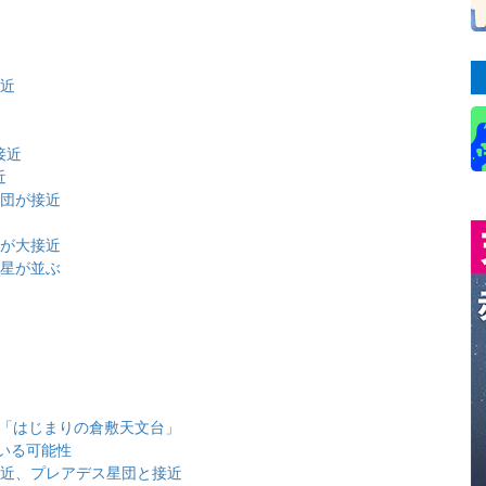
近
接近
接近
近
星団が接近
団が大接近
金星が並ぶ
と「はじまりの倉敷天文台」
いる可能性
大接近、プレアデス星団と接近