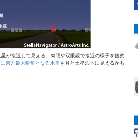
と土星が接近して見える。肉眼や双眼鏡で接近の様子を観察
後に東方最大離角となる水星
も月と土星の下に見えるかも