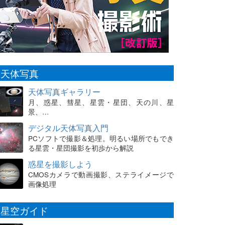
天体写真
天体写真ギャラリー
月、惑星、彗星、星雲・星団、天の川、星
景、…
デジタル天体写真入門
PCソフトで撮影＆処理。明るい場所でもでき
る星雲・星団撮影を初歩から解説
惑星を撮影しよう
CMOSカメラで動画撮影、ステライメージで
画像処理
星空ガイド