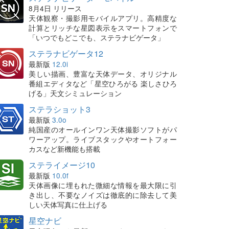
8月4日 リリース
天体観察・撮影用モバイルアプリ。高精度な
計算とリッチな星図表示をスマートフォンで
「いつでもどこでも、ステラナビゲータ」
ステラナビゲータ12
最新版
12.0i
美しい描画、豊富な天体データ、オリジナル
番組エディタなど「星空ひろがる 楽しさひろ
げる」天文シミュレーション
ステラショット3
最新版
3.0o
純国産のオールインワン天体撮影ソフトがパ
ワーアップ。ライブスタックやオートフォー
カスなど新機能も搭載
ステライメージ10
最新版
10.0f
天体画像に埋もれた微細な情報を最大限に引
き出し、不要なノイズは徹底的に除去して美
しい天体写真に仕上げる
星空ナビ