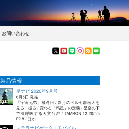
お問い合わせ
製品情報
星ナビ 2026年9月号
8月5日 発売
「宇宙兄弟」最終回 / 新月のペルセ群極大を
見る・撮る / 変わる「惑星」の定義 / 星空の下
で深呼吸する天文台浴 / TAMRON 12-20mm
F2.8 / ほか
ステラナビゲータ・モバイル