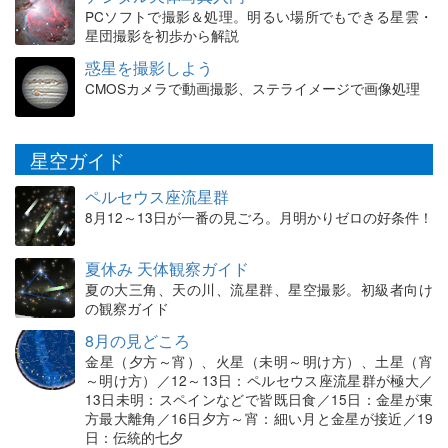
PCソフトで撮影＆処理。明るい場所でもできる星雲・
星団撮影を初歩から解説
惑星を撮影しよう
CMOSカメラで動画撮影、ステライメージで画像処理
星空ガイド
ペルセウス座流星群
8月12～13日が一番の見ごろ。月明かりゼロの好条件！
夏休み 天体観察ガイド
夏の大三角、天の川、流星群、星空撮影。初級者向け
の観察ガイド
8月の見どころ
金星（夕方～宵）、火星（未明～明け方）、土星（宵
～明け方）／12～13日：ペルセウス座流星群が極大／
13日未明：スペインなどで皆既日食／15日：金星が東
方最大離角／16日夕方～宵：細い月と金星が接近／19
日：伝統的七夕