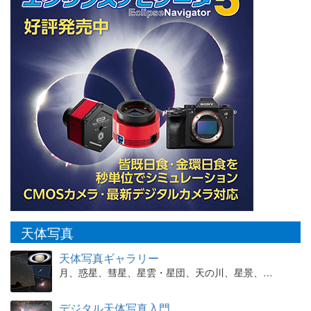
天体写真
天体写真ギャラリー
月、惑星、彗星、星雲・星団、天の川、星景、…
デジタル天体写真入門