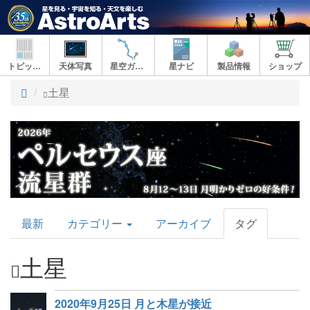
トピックス
天体写真
星空ガイド
星ナビ
製品情報
ショップ
ト
土星
ッ
プ
AstroArts
最新
カテゴリー
アーカイブ
タグ
Topics
土星
2020年9月25日 月と木星が接近