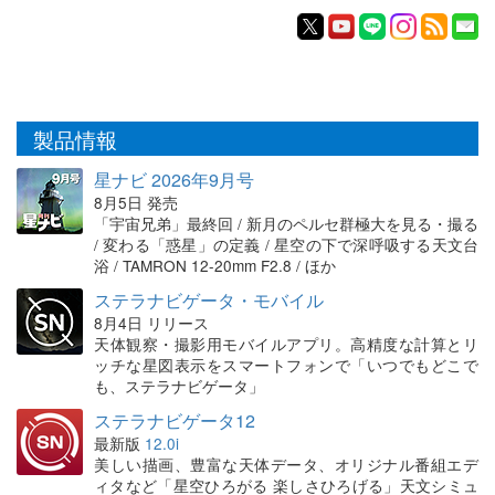
製品情報
星ナビ 2026年9月号
8月5日 発売
「宇宙兄弟」最終回 / 新月のペルセ群極大を見る・撮る
/ 変わる「惑星」の定義 / 星空の下で深呼吸する天文台
浴 / TAMRON 12-20mm F2.8 / ほか
ステラナビゲータ・モバイル
8月4日 リリース
天体観察・撮影用モバイルアプリ。高精度な計算とリ
ッチな星図表示をスマートフォンで「いつでもどこで
も、ステラナビゲータ」
ステラナビゲータ12
最新版
12.0i
美しい描画、豊富な天体データ、オリジナル番組エデ
ィタなど「星空ひろがる 楽しさひろげる」天文シミュ