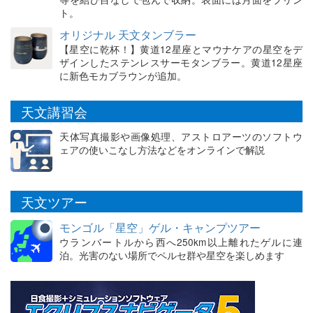
ト。
オリジナル 天文タンブラー
【星空に乾杯！】黄道12星座とマウナケアの星空をデ
ザインしたステンレスサーモタンブラー。黄道12星座
に新色モカブラウンが追加。
天文講習会
天体写真撮影や画像処理、アストロアーツのソフトウ
ェアの使いこなし方法などをオンラインで解説
天文ツアー
モンゴル「星空」ゲル・キャンプツアー
ウランバートルから西へ250km以上離れたゲルに連
泊。光害のない場所でペルセ群や星空を楽しめます