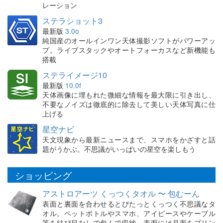
レーション
ステラショット3
最新版
3.0o
純国産のオールインワン天体撮影ソフトがパワーアッ
プ。ライブスタックやオートフォーカスなど新機能も
搭載
ステライメージ10
最新版
10.0f
天体画像に埋もれた微細な情報を最大限に引き出し、
不要なノイズは徹底的に除去して美しい天体写真に仕
上げる
星空ナビ
天文現象から最新ニュースまで、スマホをかざすと話
題がうかぶ。不思議がいっぱいの星空を楽しもう
ショッピング
アストロアーツ くっつくタオル 〜 包むーん
表面と裏面を合わせるとぴたっとくっつく不思議なタ
オル。ペットボトルやスマホ、アイピースやケーブル
等を結び目なしで包んで収納。表面には月面をプリン