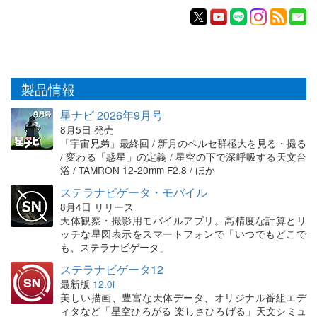
製品情報
星ナビ 2026年9月号
8月5日 発売
「宇宙兄弟」最終回 / 新月のペルセ群極大を見る・撮る
/ 変わる「惑星」の定義 / 星空の下で深呼吸する天文台
浴 / TAMRON 12-20mm F2.8 / ほか
ステラナビゲータ・モバイル
8月4日 リリース
天体観察・撮影用モバイルアプリ。高精度な計算とリ
ッチな星図表示をスマートフォンで「いつでもどこで
も、ステラナビゲータ」
ステラナビゲータ12
最新版
12.0i
美しい描画、豊富な天体データ、オリジナル番組エデ
ィタなど「星空ひろがる 楽しさひろげる」天文シミュ