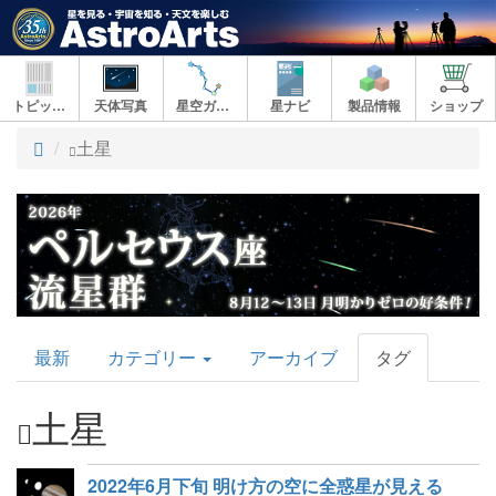
トピックス
天体写真
星空ガイド
星ナビ
製品情報
ショップ
ト
土星
ッ
プ
AstroArts
最新
カテゴリー
アーカイブ
タグ
Topics
土星
2022年6月下旬 明け方の空に全惑星が見える