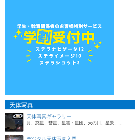
天体写真
天体写真ギャラリー
月、惑星、彗星、星雲・星団、天の川、星景、…
デジタル天体写真入門