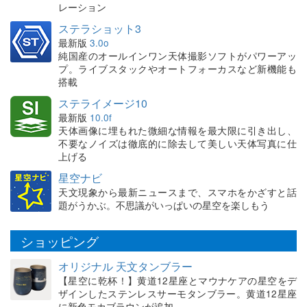
レーション
ステラショット3
最新版
3.0o
純国産のオールインワン天体撮影ソフトがパワーアッ
プ。ライブスタックやオートフォーカスなど新機能も
搭載
ステライメージ10
最新版
10.0f
天体画像に埋もれた微細な情報を最大限に引き出し、
不要なノイズは徹底的に除去して美しい天体写真に仕
上げる
星空ナビ
天文現象から最新ニュースまで、スマホをかざすと話
題がうかぶ。不思議がいっぱいの星空を楽しもう
ショッピング
オリジナル 天文タンブラー
【星空に乾杯！】黄道12星座とマウナケアの星空をデ
ザインしたステンレスサーモタンブラー。黄道12星座
に新色モカブラウンが追加。