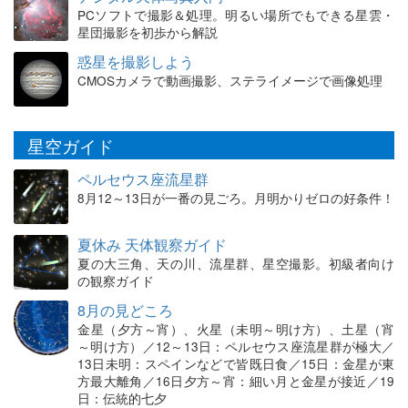
PCソフトで撮影＆処理。明るい場所でもできる星雲・
星団撮影を初歩から解説
惑星を撮影しよう
CMOSカメラで動画撮影、ステライメージで画像処理
星空ガイド
ペルセウス座流星群
8月12～13日が一番の見ごろ。月明かりゼロの好条件！
夏休み 天体観察ガイド
夏の大三角、天の川、流星群、星空撮影。初級者向け
の観察ガイド
8月の見どころ
金星（夕方～宵）、火星（未明～明け方）、土星（宵
～明け方）／12～13日：ペルセウス座流星群が極大／
13日未明：スペインなどで皆既日食／15日：金星が東
方最大離角／16日夕方～宵：細い月と金星が接近／19
日：伝統的七夕