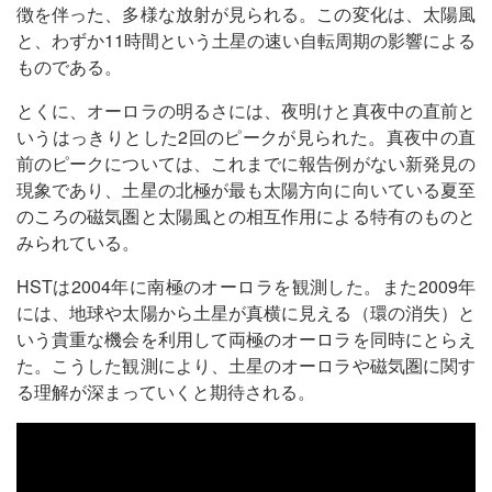
徴を伴った、多様な放射が見られる。この変化は、太陽風
と、わずか11時間という土星の速い自転周期の影響による
ものである。
とくに、オーロラの明るさには、夜明けと真夜中の直前と
いうはっきりとした2回のピークが見られた。真夜中の直
前のピークについては、これまでに報告例がない新発見の
現象であり、土星の北極が最も太陽方向に向いている夏至
のころの磁気圏と太陽風との相互作用による特有のものと
みられている。
HSTは2004年に南極のオーロラを観測した。また2009年
には、地球や太陽から土星が真横に見える（環の消失）と
いう貴重な機会を利用して両極のオーロラを同時にとらえ
た。こうした観測により、土星のオーロラや磁気圏に関す
る理解が深まっていくと期待される。