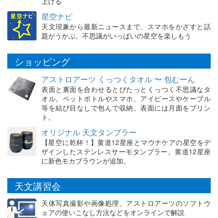
上げる
星空ナビ
天文現象から最新ニュースまで、スマホをかざすと話
題がうかぶ。不思議がいっぱいの星空を楽しもう
ショッピング
アストロアーツ くっつくタオル 〜 包むーん
表面と裏面を合わせるとぴたっとくっつく不思議なタ
オル。ペットボトルやスマホ、アイピースやケーブル
等を結び目なしで包んで収納。表面には月面をプリン
ト。
オリジナル 天文タンブラー
【星空に乾杯！】黄道12星座とマウナケアの星空をデ
ザインしたステンレスサーモタンブラー。黄道12星座
に新色モカブラウンが追加。
天文講習会
天体写真撮影や画像処理、アストロアーツのソフトウ
ェアの使いこなし方法などをオンラインで解説