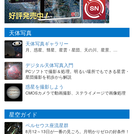
天体写真
天体写真ギャラリー
月、惑星、彗星、星雲・星団、天の川、星景、…
デジタル天体写真入門
PCソフトで撮影＆処理。明るい場所でもできる星雲・
星団撮影を初歩から解説
惑星を撮影しよう
CMOSカメラで動画撮影、ステライメージで画像処理
星空ガイド
ペルセウス座流星群
8月12～13日が一番の見ごろ。月明かりゼロの好条件！