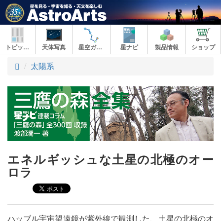
トピックス
天体写真
星空ガイド
星ナビ
製品情報
ショップ
ト
太陽系
ッ
プ
エネルギッシュな土星の北極のオー
ロラ
ハッブル宇宙望遠鏡が紫外線で観測した、土星の北極のオ