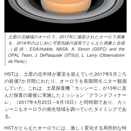
土星の北極域のオーロラ。2017年に撮影されたオーロラ画像
を、2018年のはじめに可視光線の波長でとらえた画像と合成
（提供：ESA/Hubble, NASA, A. Simon (GSFC) and the
OPAL Team, J. DePasquale (STScI), L. Lamy (Observatoire
de Paris)）
HSTは、土星の北半球が夏至を迎えていた2017年5月ごろ
の前後7か月間にわたり、オーロラを長期間モニター観測
していた。これは、土星探査機「カッシーニ」が13年に及
んだ探査の最後に実施したミッション「グランドフィナー
レ」（2017年4月23日～9月15日）と同時期であり、カッ
シーニもオーロラの発生領域を調べていたタイミングであ
る。
HSTがとらえたオーロラには、激しく変化する局所的な特