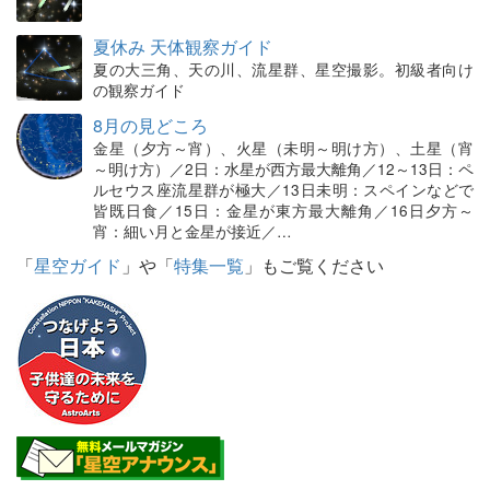
夏休み 天体観察ガイド
夏の大三角、天の川、流星群、星空撮影。初級者向け
の観察ガイド
8月の見どころ
金星（夕方～宵）、火星（未明～明け方）、土星（宵
～明け方）／2日：水星が西方最大離角／12～13日：ペ
ルセウス座流星群が極大／13日未明：スペインなどで
皆既日食／15日：金星が東方最大離角／16日夕方～
宵：細い月と金星が接近／…
「
星空ガイド
」や「
特集一覧
」もご覧ください