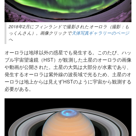
2018年2月にフィンランドで撮影されたオーロラ（撮影：も
っくんさん）。画像クリックで
天体写真ギャラリーのページ
へ
オーロラは地球以外の惑星でも発生する。このたび、ハッ
ブル宇宙望遠鏡（HST）が観測した土星のオーロラの画像
や動画が公開された。土星の大気は大部分が水素であり、
発生するオーロラは紫外線の波長域で光るため、土星のオ
ーロラは地上からは見えずHSTのように宇宙から観測する
必要がある。