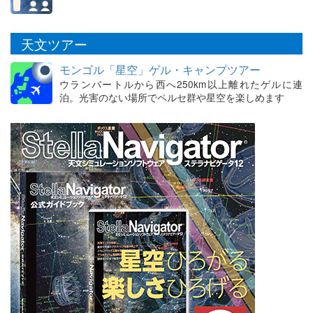
天文ツアー
モンゴル「星空」ゲル・キャンプツアー
ウランバートルから西へ250km以上離れたゲルに連
泊。光害のない場所でペルセ群や星空を楽しめます