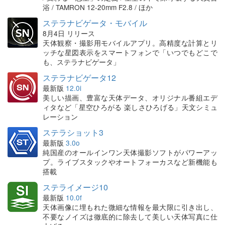
浴 / TAMRON 12-20mm F2.8 / ほか
ステラナビゲータ・モバイル
8月4日 リリース
天体観察・撮影用モバイルアプリ。高精度な計算とリ
ッチな星図表示をスマートフォンで「いつでもどこで
も、ステラナビゲータ」
ステラナビゲータ12
最新版
12.0i
美しい描画、豊富な天体データ、オリジナル番組エデ
ィタなど「星空ひろがる 楽しさひろげる」天文シミュ
レーション
ステラショット3
最新版
3.0o
純国産のオールインワン天体撮影ソフトがパワーアッ
プ。ライブスタックやオートフォーカスなど新機能も
搭載
ステライメージ10
最新版
10.0f
天体画像に埋もれた微細な情報を最大限に引き出し、
不要なノイズは徹底的に除去して美しい天体写真に仕