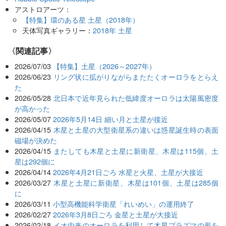
アストロアーツ：
【特集】環のある星 土星（2018年）
天体写真ギャラリー：
2018年 土星
関連記事
2026/07/03
【特集】土星（2026～2027年）
2026/06/23
リング状に拡がりながらまたたくオーロラをとらえ
た
2026/05/28
北日本で近年見られた低緯度オーロラは太陽風密度
が高かった
2026/05/07
2026年5月14日 細い月と土星が接近
2026/04/15
木星と土星の大型衛星系の違いは惑星誕生時の表面
磁場が決めた
2026/04/15
またしても木星と土星に新衛星、木星は115個、土
星は292個に
2026/04/14
2026年4月21日ごろ 水星と火星、土星が大接近
2026/03/27
木星と土星に新衛星、木星は101個、土星は285個
に
2026/03/11
小型高機能科学衛星「れいめい」の運用終了
2026/02/27
2026年3月8日ごろ 金星と土星が大接近
2026/02/18
イオ由来のオーロラを利用して木星プラズマの形を