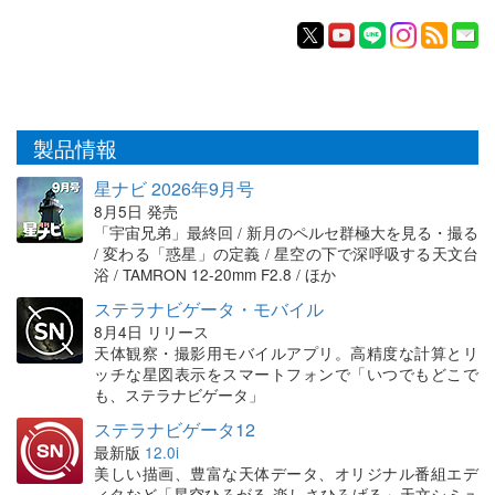
製品情報
星ナビ 2026年9月号
8月5日 発売
「宇宙兄弟」最終回 / 新月のペルセ群極大を見る・撮る
/ 変わる「惑星」の定義 / 星空の下で深呼吸する天文台
浴 / TAMRON 12-20mm F2.8 / ほか
ステラナビゲータ・モバイル
8月4日 リリース
天体観察・撮影用モバイルアプリ。高精度な計算とリ
ッチな星図表示をスマートフォンで「いつでもどこで
も、ステラナビゲータ」
ステラナビゲータ12
最新版
12.0i
美しい描画、豊富な天体データ、オリジナル番組エデ
ィタなど「星空ひろがる 楽しさひろげる」天文シミュ