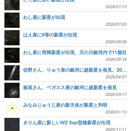
2026/07/13
わし座に新星が出現
2026/07/03
はえ座に9等の新星が出現
2026/05/28
わし座に再帰新星が出現、天の川銀河内で11個目
2026/05/18
佐野さん、りゅう座の銀河に超新星を発見、20年ぶり4個目
2026/04/27
板垣さん、ペガスス座の銀河に超新星を発見
2026/03/17
みなみじゅうじ座の新天体が新星と判明
2026/01/13
きりん座に新しいWZ Sge型矮新星が出現
2025/11/11