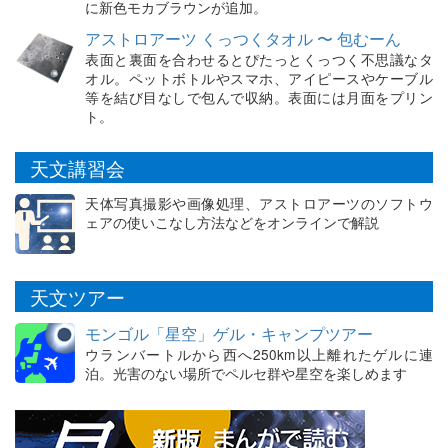
に新色モカブラウンが追加。
アストロアーツ くっつくタオル 〜 包むーん
表面と裏面を合わせるとぴたっとくっつく不思議なタ
オル。ペットボトルやスマホ、アイピースやケーブル
等を結び目なしで包んで収納。表面には月面をプリン
ト。
天文講習会
天体写真撮影や画像処理、アストロアーツのソフトウ
ェアの使いこなし方法などをオンラインで解説
天文ツアー
モンゴル「星空」ゲル・キャンプツアー
ウランバートルから西へ250km以上離れたゲルに連
泊。光害のない場所でペルセ群や星空を楽しめます