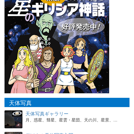
天体写真
天体写真ギャラリー
月、惑星、彗星、星雲・星団、天の川、星景、…