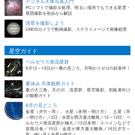
デジタル天体写真入門
PCソフトで撮影＆処理。明るい場所でもできる星雲・
星団撮影を初歩から解説
惑星を撮影しよう
CMOSカメラで動画撮影、ステライメージで画像処理
星空ガイド
ペルセウス座流星群
8月12～13日が一番の見ごろ。月明かりゼロの好条件！
夏休み 天体観察ガイド
夏の大三角、天の川、流星群、星空撮影。初級者向け
の観察ガイド
8月の見どころ
金星（夕方～宵）、火星（未明～明け方）、土星（宵
～明け方）／2日：水星が西方最大離角／12～13日：ペ
ルセウス座流星群が極大／13日未明：スペインなどで
皆既日食／15日：金星が東方最大離角／16日夕方～
宵：細い月と金星が接近／…