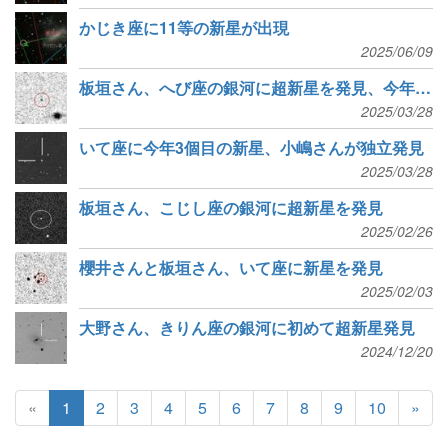
かじき座に11等の新星が出現
2025/06/09
板垣さん、へび座の銀河に超新星を発見、今年2個目
2025/03/28
いて座に今年3個目の新星、小嶋さんが独立発見
2025/03/28
板垣さん、こじし座の銀河に超新星を発見
2025/02/26
櫻井さんと板垣さん、いて座に新星を発見
2025/02/03
大野さん、きりん座の銀河に初めて超新星発見
2024/12/20
«
1
2
3
4
5
6
7
8
9
10
»