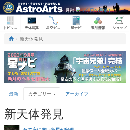
月齢
トピックス
天体写真
星空ガイド
星ナビ
製品情報
ショップ
新天体発見
AstroArts
最新
カテゴリー
アーカイブ
Topics
新天体発見
たて座に赤い新星が出現