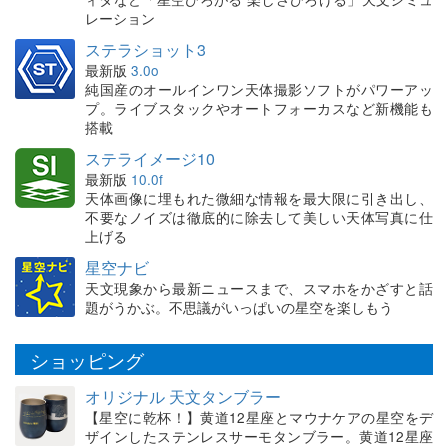
レーション
ステラショット3
最新版
3.0o
純国産のオールインワン天体撮影ソフトがパワーアッ
プ。ライブスタックやオートフォーカスなど新機能も
搭載
ステライメージ10
最新版
10.0f
天体画像に埋もれた微細な情報を最大限に引き出し、
不要なノイズは徹底的に除去して美しい天体写真に仕
上げる
星空ナビ
天文現象から最新ニュースまで、スマホをかざすと話
題がうかぶ。不思議がいっぱいの星空を楽しもう
ショッピング
オリジナル 天文タンブラー
【星空に乾杯！】黄道12星座とマウナケアの星空をデ
ザインしたステンレスサーモタンブラー。黄道12星座