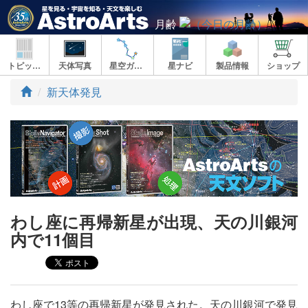
月齢
トピックス
天体写真
星空ガイド
星ナビ
製品情報
ショップ
ト
新天体発見
ッ
プ
わし座に再帰新星が出現、天の川銀河
内で11個目
わし座で13等の再帰新星が発見された。天の川銀河で発見