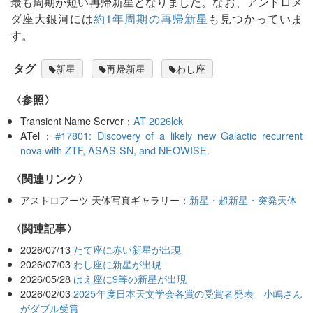
最も周期が短い再帰新星となりました。なお、アンドロメ
ダ座大銀河には
約1年周期の再帰新星
も見つかっていま
す。
タグ
新星
再帰新星
わし座
〈参照〉
Transient Name Server：
AT 2026lck
ATel：
#17801: Discovery of a likely new Galactic recurrent
nova with ZTF, ASAS-SN, and NEOWISE.
〈関連リンク〉
アストロアーツ 天体写真ギャラリー：
新星・超新星・突発天体
関連記事
2026/07/13
たて座に赤い新星が出現
2026/07/03
わし座に新星が出現
2026/05/28
はえ座に9等の新星が出現
2026/02/03
2025年度日本天文学会各賞の受賞者発表 小嶋さん
がダブル受賞