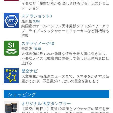
ィタなど「星空ひろがる 楽しさひろげる」天文シミュ
レーション
ステラショット3
最新版
3.0o
純国産のオールインワン天体撮影ソフトがパワーアッ
プ。ライブスタックやオートフォーカスなど新機能も
搭載
ステライメージ10
最新版
10.0f
天体画像に埋もれた微細な情報を最大限に引き出し、
不要なノイズは徹底的に除去して美しい天体写真に仕
上げる
星空ナビ
天文現象から最新ニュースまで、スマホをかざすと話
題がうかぶ。不思議がいっぱいの星空を楽しもう
ショッピング
オリジナル 天文タンブラー
【星空に乾杯！】黄道12星座とマウナケアの星空をデ