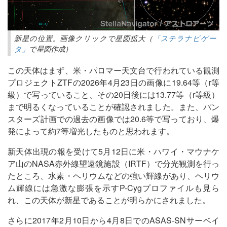
新星の位置。画像クリックで星図拡大（
「ステラナビゲー
タ」
で星図作成）
この天体はまず、米・パロマー天文台で行われている観測
プロジェクトZTFの2026年4月23日の画像に19.64等（r等
級）で写っていること、その20日後には13.77等（r等級）
まで明るくなっていることが確認されました。また、パン
スターズ計画での過去の画像では20.6等で写っており、爆
発によって約7等増光したものと思われます。
新天体出現の報を受けて5月12日に米・ハワイ・マウナケ
ア山のNASA赤外線望遠鏡施設（IRTF）で分光観測を行っ
たところ、水素・ヘリウムなどの強い輝線があり、ヘリウ
ム輝線には急激な膨張を示すP-Cygプロファイルも見ら
れ、この天体が新星であることが明らかにされました。
さらに2017年2月10日から4月8日でのASAS-SNサーベイ