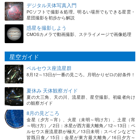
デジタル天体写真入門
PCソフトで撮影＆処理。明るい場所でもできる星雲・
星団撮影を初歩から解説
惑星を撮影しよう
CMOSカメラで動画撮影、ステライメージで画像処理
星空ガイド
ペルセウス座流星群
8月12～13日が一番の見ごろ。月明かりゼロの好条件！
夏休み 天体観察ガイド
夏の大三角、天の川、流星群、星空撮影。初級者向け
の観察ガイド
8月の見どころ
金星（夕方～宵）、火星（未明～明け方）、土星（宵
～明け方）／2日：水星が西方最大離角／12～13日：ペ
ルセウス座流星群が極大／13日未明：スペインなどで
皆既日食／15日：金星が東方最大離角／16日夕方～