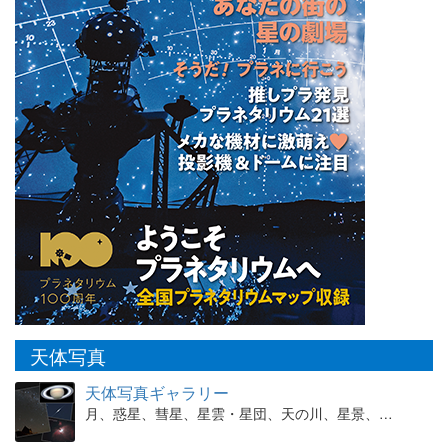
天体写真
天体写真ギャラリー
月、惑星、彗星、星雲・星団、天の川、星景、…