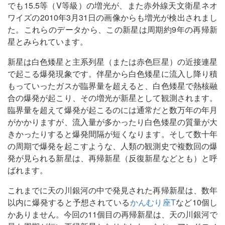
でも15.5等（V等級）の増光が、また赤外線天文衛星ネオ
ワイズの2010年3月31日の画像からも増光が検出されまし
た。これらのデータから、この新星は周期約9年の再帰新
星とみられています。
新星は白色矮星と主系列星（または赤色巨星）の近接連星
で起こる爆発現象です。伴星から白色矮星に流入し降り積
もっていったガスが臨界量を超えると、白色矮星で熱核融
合の爆発が起こり、その増光が新星として観測されます。
臨界量を超えて爆発が起こるのには通常だと数万年の年月
がかかりますが、流入量が多かったり白色矮星の質量が大
きかったりすると爆発間隔が短くなります。そして数十年
の周期で爆発を起こすような、人類の観測史で複数回の爆
発が見られる新星は、再帰新星（反復新星などとも）と呼
ばれます。
これまでに天の川銀河の中で発見された再帰新星は、数年
以内に爆発すると予想されている
かんむり座T
など10個し
かありません。今回の11個目の再帰新星は、天の川銀河で