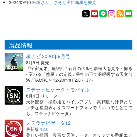
2024/09/10
板垣さん、さそり座に新星を発見
製品情報
星ナビ 2026年9月号
8月5日 発売
「宇宙兄弟」最終回 / 新月のペルセ群極大を見る・撮る
/ 変わる「惑星」の定義 / 星空の下で深呼吸する天文台
浴 / TAMRON 12-20mm F2.8 / ほか
ステラナビゲータ・モバイル
8月4日 リリース
天体観察・撮影用モバイルアプリ。高精度な計算とリ
ッチな星図表示をスマートフォンで「いつでもどこで
も、ステラナビゲータ」
ステラナビゲータ12
最新版
12.0i
美しい描画、豊富な天体データ、オリジナル番組エデ