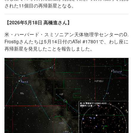
された11個目の再帰新星となる。
【2026年5月18日 高橋進さん】
米・ハーバード・スミソニアン天体物理学センターのD.
Frostigさんたちは5月14日付のATel #17801で、わし座に
再帰新星を発見したことを報告しました。