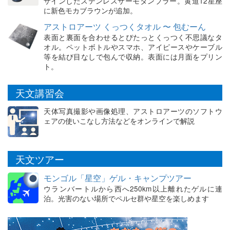
ザインしたステンレスサーモタンブラー。黄道12星座
に新色モカブラウンが追加。
アストロアーツ くっつくタオル 〜 包むーん
表面と裏面を合わせるとぴたっとくっつく不思議なタ
オル。ペットボトルやスマホ、アイピースやケーブル
等を結び目なしで包んで収納。表面には月面をプリン
ト。
天文講習会
天体写真撮影や画像処理、アストロアーツのソフトウ
ェアの使いこなし方法などをオンラインで解説
天文ツアー
モンゴル「星空」ゲル・キャンプツアー
ウランバートルから西へ250km以上離れたゲルに連
泊。光害のない場所でペルセ群や星空を楽しめます