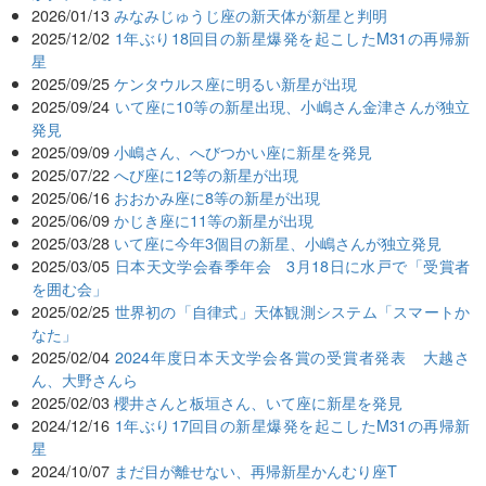
2026/01/13
みなみじゅうじ座の新天体が新星と判明
2025/12/02
1年ぶり18回目の新星爆発を起こしたM31の再帰新
星
2025/09/25
ケンタウルス座に明るい新星が出現
2025/09/24
いて座に10等の新星出現、小嶋さん金津さんが独立
発見
2025/09/09
小嶋さん、へびつかい座に新星を発見
2025/07/22
へび座に12等の新星が出現
2025/06/16
おおかみ座に8等の新星が出現
2025/06/09
かじき座に11等の新星が出現
2025/03/28
いて座に今年3個目の新星、小嶋さんが独立発見
2025/03/05
日本天文学会春季年会 3月18日に水戸で「受賞者
を囲む会」
2025/02/25
世界初の「自律式」天体観測システム「スマートか
なた」
2025/02/04
2024年度日本天文学会各賞の受賞者発表 大越さ
ん、大野さんら
2025/02/03
櫻井さんと板垣さん、いて座に新星を発見
2024/12/16
1年ぶり17回目の新星爆発を起こしたM31の再帰新
星
2024/10/07
まだ目が離せない、再帰新星かんむり座T