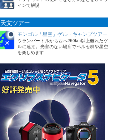
インで解説
天文ツアー
モンゴル「星空」ゲル・キャンプツアー
ウランバートルから西へ250km以上離れたゲ
ルに連泊。光害のない場所でペルセ群や星空
を楽しめます