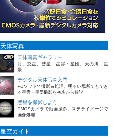
天体写真
天体写真ギャラリー
月、惑星、彗星、星雲・星団、天の川、星
景、…
デジタル天体写真入門
PCソフトで撮影＆処理。明るい場所でもでき
る星雲・星団撮影を初歩から解説
惑星を撮影しよう
CMOSカメラで動画撮影、ステライメージで
画像処理
星空ガイド