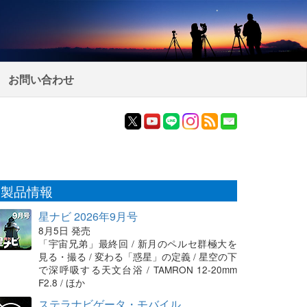
お問い合わせ
製品情報
星ナビ 2026年9月号
8月5日 発売
「宇宙兄弟」最終回 / 新月のペルセ群極大を
見る・撮る / 変わる「惑星」の定義 / 星空の下
で深呼吸する天文台浴 / TAMRON 12-20mm
F2.8 / ほか
ステラナビゲータ・モバイル