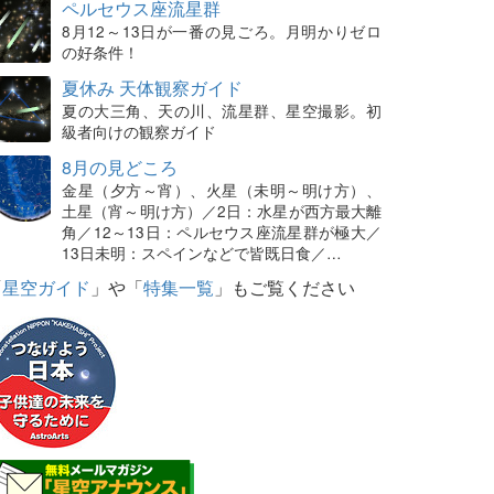
ペルセウス座流星群
8月12～13日が一番の見ごろ。月明かりゼロ
の好条件！
夏休み 天体観察ガイド
夏の大三角、天の川、流星群、星空撮影。初
級者向けの観察ガイド
8月の見どころ
金星（夕方～宵）、火星（未明～明け方）、
土星（宵～明け方）／2日：水星が西方最大離
角／12～13日：ペルセウス座流星群が極大／
13日未明：スペインなどで皆既日食／…
「
星空ガイド
」や「
特集一覧
」もご覧ください