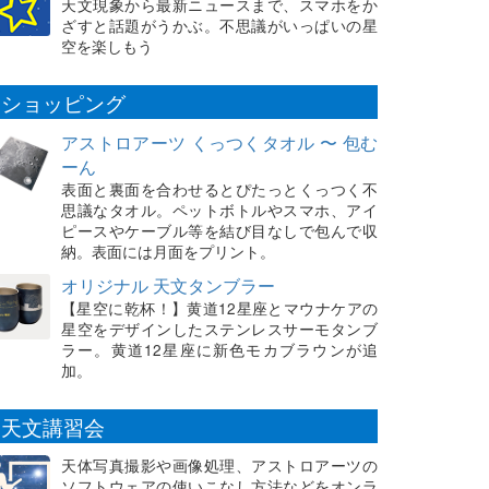
天文現象から最新ニュースまで、スマホをか
ざすと話題がうかぶ。不思議がいっぱいの星
空を楽しもう
ショッピング
アストロアーツ くっつくタオル 〜 包む
ーん
表面と裏面を合わせるとぴたっとくっつく不
思議なタオル。ペットボトルやスマホ、アイ
ピースやケーブル等を結び目なしで包んで収
納。表面には月面をプリント。
オリジナル 天文タンブラー
【星空に乾杯！】黄道12星座とマウナケアの
星空をデザインしたステンレスサーモタンブ
ラー。黄道12星座に新色モカブラウンが追
加。
天文講習会
天体写真撮影や画像処理、アストロアーツの
ソフトウェアの使いこなし方法などをオンラ