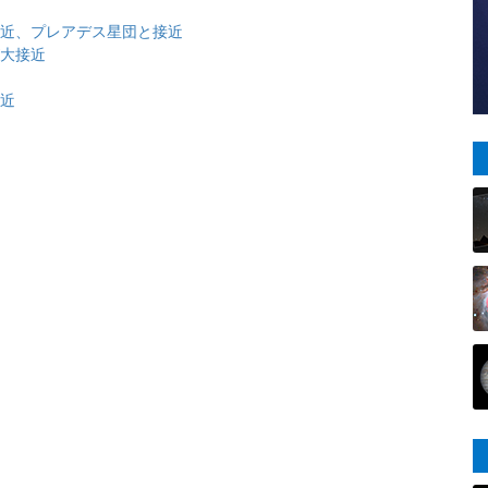
大接近、プレアデス星団と接近
が大接近
接近