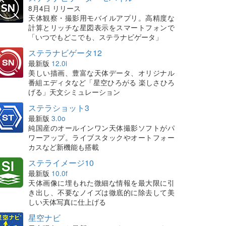
8月4日 リリース
天体観察・撮影用モバイルアプリ。高精度な
計算とリッチな星図表示をスマートフォンで
「いつでもどこでも、ステラナビゲータ」
ステラナビゲータ12
最新版
12.0i
美しい描画、豊富な天体データ、オリジナル
番組エディタなど「星空ひろがる 楽しさひろ
げる」天文シミュレーション
ステラショット3
最新版
3.0o
純国産のオールインワン天体撮影ソフトがパ
ワーアップ。ライブスタックやオートフォー
カスなど新機能も搭載
ステライメージ10
最新版
10.0f
天体画像に埋もれた微細な情報を最大限に引
き出し、不要なノイズは徹底的に除去して美
しい天体写真に仕上げる
星空ナビ