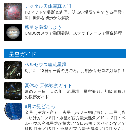
デジタル天体写真入門
PCソフトで撮影＆処理。明るい場所でもできる星雲・
星団撮影を初歩から解説
惑星を撮影しよう
CMOSカメラで動画撮影、ステライメージで画像処理
星空ガイド
ペルセウス座流星群
8月12～13日が一番の見ごろ。月明かりゼロの好条件！
夏休み 天体観察ガイド
夏の大三角、天の川、流星群、星空撮影。初級者向け
の観察ガイド
8月の見どころ
金星（夕方～宵）、火星（未明～明け方）、土星（宵
～明け方）／2日：水星が西方最大離角／12～13日：ペ
ルセウス座流星群が極大／13日未明：スペインなどで
皆既日食／15日：金星が東方最大離角／16日夕方～