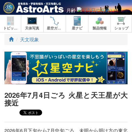
月齢
トピックス
天体写真
星空ガイド
星ナビ
製品情報
ショップ
ト
天文現象
ッ
プ
2026年7月4日ごろ 火星と天王星が大
接近
2026年6月下旬から7月中旬ごろ、未明から明け方の東北