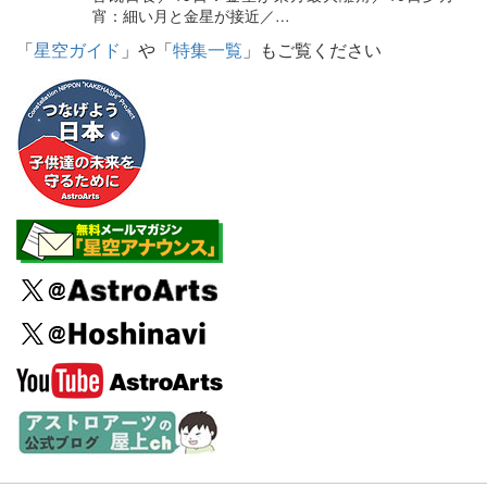
宵：細い月と金星が接近／…
「
星空ガイド
」や「
特集一覧
」もご覧ください