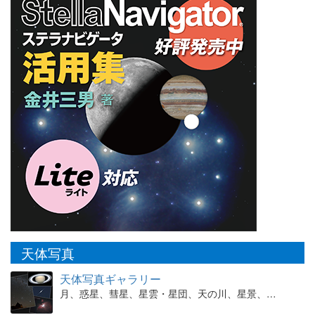
天体写真
天体写真ギャラリー
月、惑星、彗星、星雲・星団、天の川、星景、…