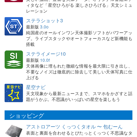
ィタなど「星空ひろがる 楽しさひろげる」天文シミュ
レーション
ステラショット3
最新版
3.0o
純国産のオールインワン天体撮影ソフトがパワーアッ
プ。ライブスタックやオートフォーカスなど新機能も
搭載
ステライメージ10
最新版
10.0f
天体画像に埋もれた微細な情報を最大限に引き出し、
不要なノイズは徹底的に除去して美しい天体写真に仕
上げる
星空ナビ
天文現象から最新ニュースまで、スマホをかざすと話
題がうかぶ。不思議がいっぱいの星空を楽しもう
ショッピング
アストロアーツ くっつくタオル 〜 包むーん
表面と裏面を合わせるとぴたっとくっつく不思議なタ