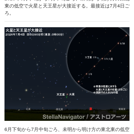
東の低空で火星と天王星が大接近する。最接近は7月4日ご
ろ。
6月下旬から7月中旬ごろ、未明から明け方の東北東の低空