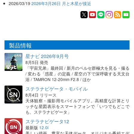
2026/03/19
2026年3月26日 月と木星が接近
製品情報
星ナビ 2026年9月号
8月5日 発売
「宇宙兄弟」最終回 / 新月のペルセ群極大を見る・撮る
/ 変わる「惑星」の定義 / 星空の下で深呼吸する天文台
浴 / TAMRON 12-20mm F2.8 / ほか
ステラナビゲータ・モバイル
8月4日 リリース
天体観察・撮影用モバイルアプリ。高精度な計算とリ
ッチな星図表示をスマートフォンで「いつでもどこで
も、ステラナビゲータ」
ステラナビゲータ12
最新版
12.0i
美しい描画、豊富な天体データ、オリジナル番組エデ