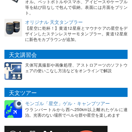
オル。ペットボトルやスマホ、アイピースやケーブル
等を結び目なしで包んで収納。表面には月面をプリン
ト。
オリジナル 天文タンブラー
【星空に乾杯！】黄道12星座とマウナケアの星空をデ
ザインしたステンレスサーモタンブラー。黄道12星座
に新色モカブラウンが追加。
天文講習会
天体写真撮影や画像処理、アストロアーツのソフトウ
ェアの使いこなし方法などをオンラインで解説
天文ツアー
モンゴル「星空」ゲル・キャンプツアー
ウランバートルから西へ250km以上離れたゲルに連
泊。光害のない場所でペルセ群や星空を楽しめます