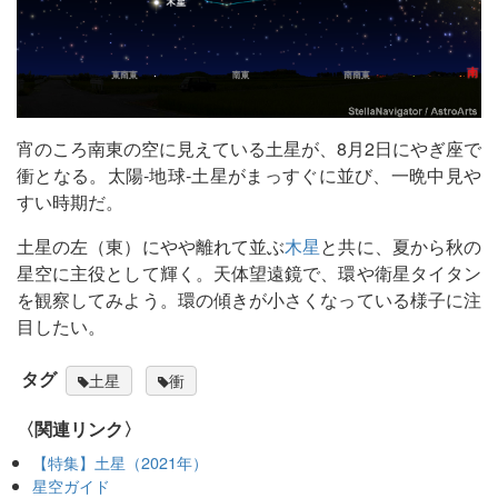
宵のころ南東の空に見えている土星が、8月2日にやぎ座で
衝となる。太陽‐地球‐土星がまっすぐに並び、一晩中見や
すい時期だ。
土星の左（東）にやや離れて並ぶ
木星
と共に、夏から秋の
星空に主役として輝く。天体望遠鏡で、環や衛星タイタン
を観察してみよう。環の傾きが小さくなっている様子に注
目したい。
タグ
土星
衝
〈関連リンク〉
【特集】土星（2021年）
星空ガイド