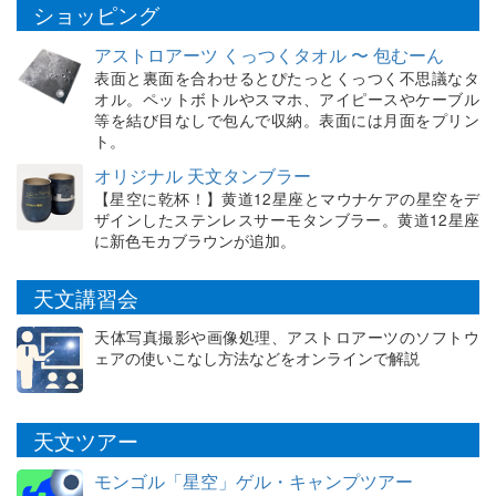
ショッピング
アストロアーツ くっつくタオル 〜 包むーん
表面と裏面を合わせるとぴたっとくっつく不思議なタ
オル。ペットボトルやスマホ、アイピースやケーブル
等を結び目なしで包んで収納。表面には月面をプリン
ト。
オリジナル 天文タンブラー
【星空に乾杯！】黄道12星座とマウナケアの星空をデ
ザインしたステンレスサーモタンブラー。黄道12星座
に新色モカブラウンが追加。
天文講習会
天体写真撮影や画像処理、アストロアーツのソフトウ
ェアの使いこなし方法などをオンラインで解説
天文ツアー
モンゴル「星空」ゲル・キャンプツアー