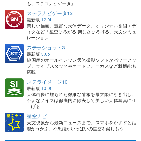
も、ステラナビゲータ」
ステラナビゲータ12
最新版
12.0i
美しい描画、豊富な天体データ、オリジナル番組エデ
ィタなど「星空ひろがる 楽しさひろげる」天文シミュ
レーション
ステラショット3
最新版
3.0o
純国産のオールインワン天体撮影ソフトがパワーアッ
プ。ライブスタックやオートフォーカスなど新機能も
搭載
ステライメージ10
最新版
10.0f
天体画像に埋もれた微細な情報を最大限に引き出し、
不要なノイズは徹底的に除去して美しい天体写真に仕
上げる
星空ナビ
天文現象から最新ニュースまで、スマホをかざすと話
題がうかぶ。不思議がいっぱいの星空を楽しもう