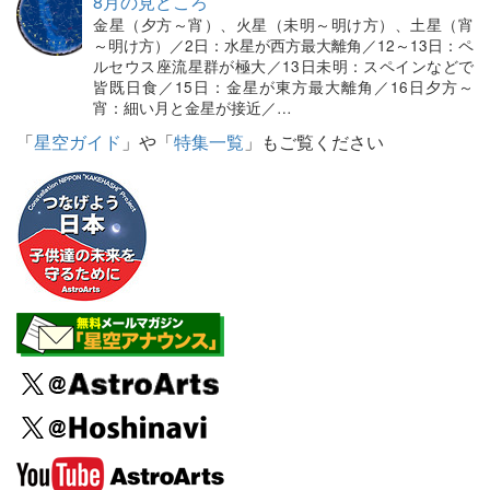
8月の見どころ
金星（夕方～宵）、火星（未明～明け方）、土星（宵
～明け方）／2日：水星が西方最大離角／12～13日：ペ
ルセウス座流星群が極大／13日未明：スペインなどで
皆既日食／15日：金星が東方最大離角／16日夕方～
宵：細い月と金星が接近／…
「
星空ガイド
」や「
特集一覧
」もご覧ください