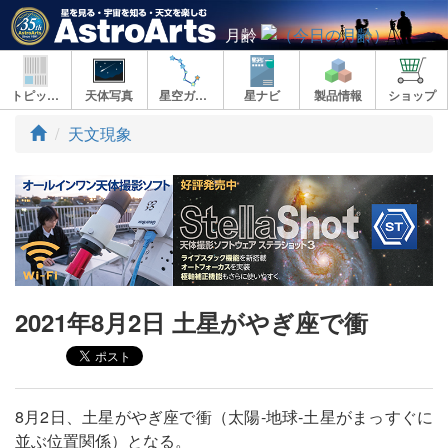
月齢
トピックス
天体写真
星空ガイド
星ナビ
製品情報
ショップ
ト
天文現象
ッ
プ
2021年8月2日 土星がやぎ座で衝
8月2日、土星がやぎ座で衝（太陽‐地球‐土星がまっすぐに
並ぶ位置関係）となる。