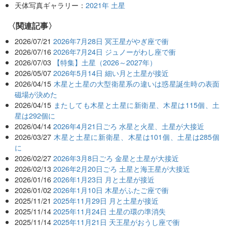
天体写真ギャラリー：
2021年 土星
関連記事
2026/07/21
2026年7月28日 冥王星がやぎ座で衝
2026/07/16
2026年7月24日 ジュノーがわし座で衝
2026/07/03
【特集】土星（2026～2027年）
2026/05/07
2026年5月14日 細い月と土星が接近
2026/04/15
木星と土星の大型衛星系の違いは惑星誕生時の表面
磁場が決めた
2026/04/15
またしても木星と土星に新衛星、木星は115個、土
星は292個に
2026/04/14
2026年4月21日ごろ 水星と火星、土星が大接近
2026/03/27
木星と土星に新衛星、木星は101個、土星は285個
に
2026/02/27
2026年3月8日ごろ 金星と土星が大接近
2026/02/13
2026年2月20日ごろ 土星と海王星が大接近
2026/01/16
2026年1月23日 月と土星が接近
2026/01/02
2026年1月10日 木星がふたご座で衝
2025/11/21
2025年11月29日 月と土星が接近
2025/11/14
2025年11月24日 土星の環の準消失
2025/11/14
2025年11月21日 天王星がおうし座で衝