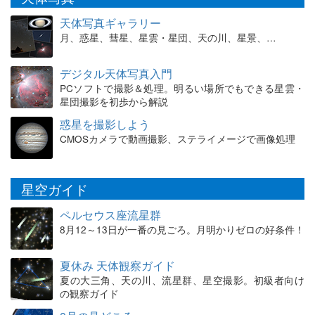
天体写真ギャラリー
月、惑星、彗星、星雲・星団、天の川、星景、…
デジタル天体写真入門
PCソフトで撮影＆処理。明るい場所でもできる星雲・
星団撮影を初歩から解説
惑星を撮影しよう
CMOSカメラで動画撮影、ステライメージで画像処理
星空ガイド
ペルセウス座流星群
8月12～13日が一番の見ごろ。月明かりゼロの好条件！
夏休み 天体観察ガイド
夏の大三角、天の川、流星群、星空撮影。初級者向け
の観察ガイド