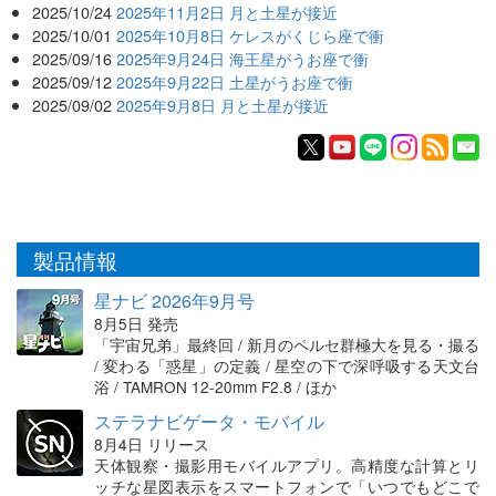
2025/10/24
2025年11月2日 月と土星が接近
2025/10/01
2025年10月8日 ケレスがくじら座で衝
2025/09/16
2025年9月24日 海王星がうお座で衝
2025/09/12
2025年9月22日 土星がうお座で衝
2025/09/02
2025年9月8日 月と土星が接近
製品情報
星ナビ 2026年9月号
8月5日 発売
「宇宙兄弟」最終回 / 新月のペルセ群極大を見る・撮る
/ 変わる「惑星」の定義 / 星空の下で深呼吸する天文台
浴 / TAMRON 12-20mm F2.8 / ほか
ステラナビゲータ・モバイル
8月4日 リリース
天体観察・撮影用モバイルアプリ。高精度な計算とリ
ッチな星図表示をスマートフォンで「いつでもどこで