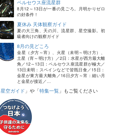
ペルセウス座流星群
8月12～13日が一番の見ごろ。月明かりゼロ
の好条件！
夏休み 天体観察ガイド
夏の大三角、天の川、流星群、星空撮影。初
級者向けの観察ガイド
8月の見どころ
金星（夕方～宵）、火星（未明～明け方）、
土星（宵～明け方）／2日：水星が西方最大離
角／12～13日：ペルセウス座流星群が極大／
13日未明：スペインなどで皆既日食／15日：
金星が東方最大離角／16日夕方～宵：細い月
と金星が接近／…
「
星空ガイド
」や「
特集一覧
」もご覧ください