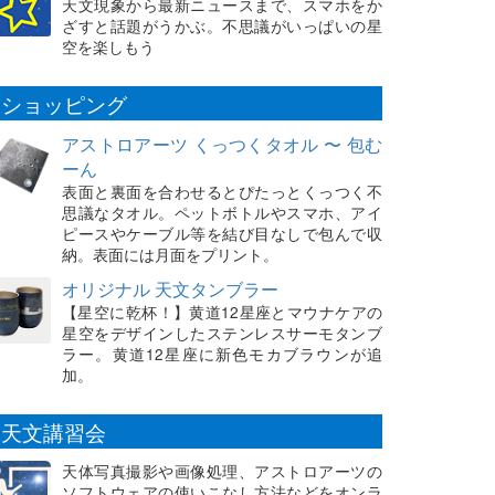
天文現象から最新ニュースまで、スマホをか
ざすと話題がうかぶ。不思議がいっぱいの星
空を楽しもう
ショッピング
アストロアーツ くっつくタオル 〜 包む
ーん
表面と裏面を合わせるとぴたっとくっつく不
思議なタオル。ペットボトルやスマホ、アイ
ピースやケーブル等を結び目なしで包んで収
納。表面には月面をプリント。
オリジナル 天文タンブラー
【星空に乾杯！】黄道12星座とマウナケアの
星空をデザインしたステンレスサーモタンブ
ラー。黄道12星座に新色モカブラウンが追
加。
天文講習会
天体写真撮影や画像処理、アストロアーツの
ソフトウェアの使いこなし方法などをオンラ