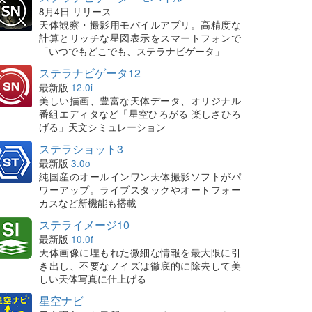
8月4日 リリース
天体観察・撮影用モバイルアプリ。高精度な
計算とリッチな星図表示をスマートフォンで
「いつでもどこでも、ステラナビゲータ」
ステラナビゲータ12
最新版
12.0i
美しい描画、豊富な天体データ、オリジナル
番組エディタなど「星空ひろがる 楽しさひろ
げる」天文シミュレーション
ステラショット3
最新版
3.0o
純国産のオールインワン天体撮影ソフトがパ
ワーアップ。ライブスタックやオートフォー
カスなど新機能も搭載
ステライメージ10
最新版
10.0f
天体画像に埋もれた微細な情報を最大限に引
き出し、不要なノイズは徹底的に除去して美
しい天体写真に仕上げる
星空ナビ