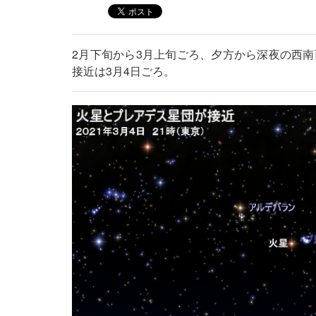
2月下旬から3月上旬ごろ、夕方から深夜の西
接近は3月4日ごろ。