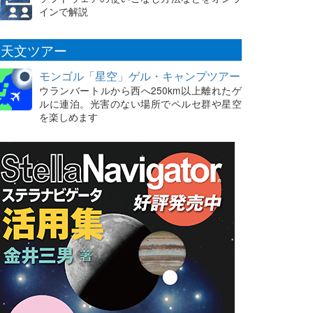
インで解説
天文ツアー
モンゴル「星空」ゲル・キャンプツアー
ウランバートルから西へ250km以上離れたゲ
ルに連泊。光害のない場所でペルセ群や星空
を楽しめます