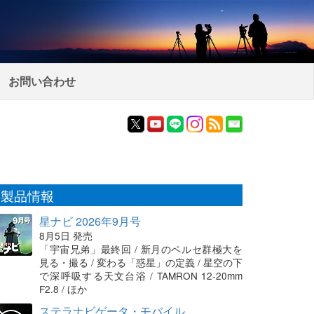
お問い合わせ
製品情報
星ナビ 2026年9月号
8月5日 発売
「宇宙兄弟」最終回 / 新月のペルセ群極大を
見る・撮る / 変わる「惑星」の定義 / 星空の下
で深呼吸する天文台浴 / TAMRON 12-20mm
F2.8 / ほか
ステラナビゲータ・モバイル