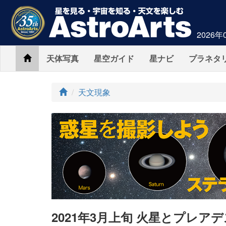
2026年
Home
天体写真
星空ガイド
星ナビ
プラネタ
ト
天文現象
ッ
プ
2021年3月上旬 火星とプレア