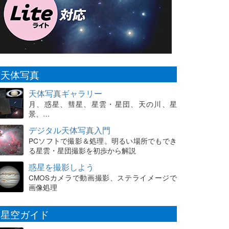
天体写真
天体写真ギャラリー
月、惑星、彗星、星雲・星団、天の川、星
景、…
デジタル天体写真入門
PCソフトで撮影＆処理。明るい場所でもでき
る星雲・星団撮影を初歩から解説
惑星を撮影しよう
CMOSカメラで動画撮影、ステライメージで
画像処理
星空ガイド