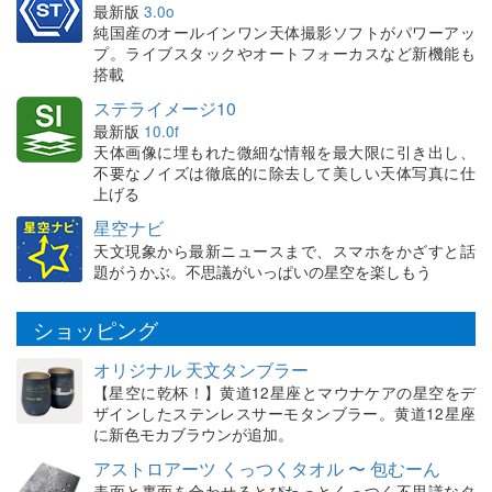
最新版
3.0o
純国産のオールインワン天体撮影ソフトがパワーアッ
プ。ライブスタックやオートフォーカスなど新機能も
搭載
ステライメージ10
最新版
10.0f
天体画像に埋もれた微細な情報を最大限に引き出し、
不要なノイズは徹底的に除去して美しい天体写真に仕
上げる
星空ナビ
天文現象から最新ニュースまで、スマホをかざすと話
題がうかぶ。不思議がいっぱいの星空を楽しもう
ショッピング
オリジナル 天文タンブラー
【星空に乾杯！】黄道12星座とマウナケアの星空をデ
ザインしたステンレスサーモタンブラー。黄道12星座
に新色モカブラウンが追加。
アストロアーツ くっつくタオル 〜 包むーん
表面と裏面を合わせるとぴたっとくっつく不思議なタ