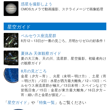
惑星を撮影しよう
CMOSカメラで動画撮影、ステライメージで画像処理
星空ガイド
ペルセウス座流星群
8月12～13日が一番の見ごろ。月明かりゼロの好条件！
夏休み 天体観察ガイド
夏の大三角、天の川、流星群、星空撮影。初級者向け
の観察ガイド
8月の見どころ
金星（夕方～宵）、火星（未明～明け方）、土星（宵
～明け方）／2日：水星が西方最大離角／12～13日：ペ
ルセウス座流星群が極大／13日未明：スペインなどで
皆既日食／15日：金星が東方最大離角／16日夕方～
宵：細い月と金星が接近／…
「
星空ガイド
」や「
特集一覧
」もご覧ください