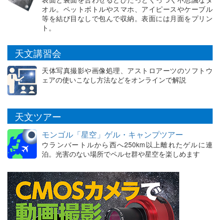
オル。ペットボトルやスマホ、アイピースやケーブル
等を結び目なしで包んで収納。表面には月面をプリン
ト。
天文講習会
天体写真撮影や画像処理、アストロアーツのソフトウ
ェアの使いこなし方法などをオンラインで解説
天文ツアー
モンゴル「星空」ゲル・キャンプツアー
ウランバートルから西へ250km以上離れたゲルに連
泊。光害のない場所でペルセ群や星空を楽しめます