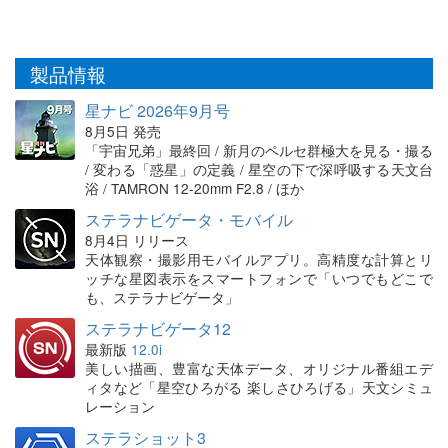
製品情報
星ナビ 2026年9月号
8月5日 発売
「宇宙兄弟」最終回 / 新月のペルセ群極大を見る・撮る
/ 変わる「惑星」の定義 / 星空の下で深呼吸する天文台
浴 / TAMRON 12-20mm F2.8 / ほか
ステラナビゲータ・モバイル
8月4日 リリース
天体観察・撮影用モバイルアプリ。高精度な計算とリ
ッチな星図表示をスマートフォンで「いつでもどこで
も、ステラナビゲータ」
ステラナビゲータ12
最新版
12.0i
美しい描画、豊富な天体データ、オリジナル番組エデ
ィタなど「星空ひろがる 楽しさひろげる」天文シミュ
レーション
ステラショット3