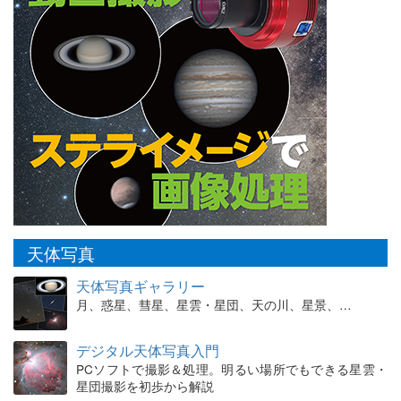
天体写真
天体写真ギャラリー
月、惑星、彗星、星雲・星団、天の川、星景、…
デジタル天体写真入門
PCソフトで撮影＆処理。明るい場所でもできる星雲・
星団撮影を初歩から解説