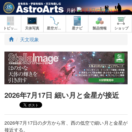
月齢
トピックス
天体写真
星空ガイド
星ナビ
製品情報
ショップ
ト
天文現象
ッ
プ
2026年7月17日 細い月と金星が接近
2026年7月17日の夕方から宵、西の低空で細い月と金星が
接近する。