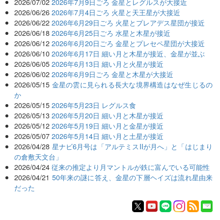
2026/07/02
2026年7月9日ごろ 金星とレグルスが大接近
2026/06/26
2026年7月4日ごろ 火星と天王星が大接近
2026/06/22
2026年6月29日ごろ 火星とプレアデス星団が接近
2026/06/18
2026年6月25日ごろ 水星と木星が接近
2026/06/12
2026年6月20日ごろ 金星とプレセペ星団が大接近
2026/06/10
2026年6月17日 細い月と木星が接近、金星が並ぶ
2026/06/05
2026年6月13日 細い月と火星が接近
2026/06/02
2026年6月9日ごろ 金星と木星が大接近
2026/05/15
金星の雲に見られる長大な境界構造はなぜ生じるの
か
2026/05/15
2026年5月23日 レグルス食
2026/05/13
2026年5月20日 細い月と木星が接近
2026/05/12
2026年5月19日 細い月と金星が接近
2026/05/07
2026年5月14日 細い月と土星が接近
2026/04/28
星ナビ6月号は「アルテミスIIが月へ」と「はじまり
の倉敷天文台」
2026/04/24
従来の推定より月マントルが鉄に富んでいる可能性
2026/04/21
50年来の謎に答え、金星の下層ヘイズは流れ星由来
だった