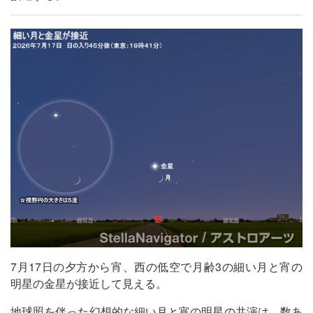
7月17日の夕方から宵、西の低空で月齢3の細い月と宵の
明星の金星が接近して見える。
地球照を伴った幻想的な細い月と宵の明星の共演は、数あ