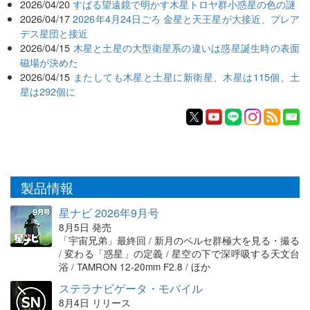
2026/04/20
すばる望遠鏡で明かす木星トロヤ群小惑星の色の謎
2026/04/17
2026年4月24日ごろ 金星と天王星が大接近、プレア
デス星団と接近
2026/04/15
木星と土星の大型衛星系の違いは惑星誕生時の表面
磁場が決めた
2026/04/15
またしても木星と土星に新衛星、木星は115個、土
星は292個に
製品情報
星ナビ 2026年9月号
8月5日 発売
「宇宙兄弟」最終回 / 新月のペルセ群極大を見る・撮る
/ 変わる「惑星」の定義 / 星空の下で深呼吸する天文台
浴 / TAMRON 12-20mm F2.8 / ほか
ステラナビゲータ・モバイル
8月4日 リリース