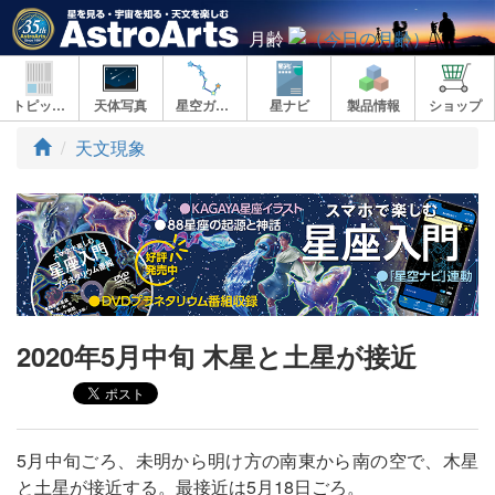
月齢
トピックス
天体写真
星空ガイド
星ナビ
製品情報
ショップ
ト
天文現象
ッ
プ
2020年5月中旬 木星と土星が接近
5月中旬ごろ、未明から明け方の南東から南の空で、木星
と土星が接近する。最接近は5月18日ごろ。