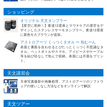
ショッピング
オリジナル 天文タンブラー
【星空に乾杯！】黄道12星座とマウナケアの星空をデ
ザインしたステンレスサーモタンブラー。黄道12星座
に新色モカブラウンが追加。
アストロアーツ くっつくタオル 〜 包むーん
表面と裏面を合わせるとぴたっとくっつく不思議なタ
オル。ペットボトルやスマホ、アイピースやケーブル
等を結び目なしで包んで収納。表面には月面をプリン
ト。
天文講習会
天体写真撮影や画像処理、アストロアーツのソフトウ
ェアの使いこなし方法などをオンラインで解説
天文ツアー