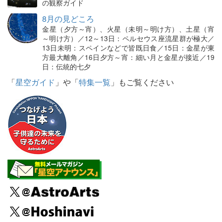
の観察ガイド
8月の見どころ
金星（夕方～宵）、火星（未明～明け方）、土星（宵
～明け方）／12～13日：ペルセウス座流星群が極大／
13日未明：スペインなどで皆既日食／15日：金星が東
方最大離角／16日夕方～宵：細い月と金星が接近／19
日：伝統的七夕
「
星空ガイド
」や「
特集一覧
」もご覧ください