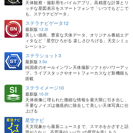
天体観察・撮影用モバイルアプリ。高精度な計算とリ
ッチな星図表示をスマートフォンで「いつでもどこで
も、ステラナビゲータ」
ステラナビゲータ12
最新版
12.0i
美しい描画、豊富な天体データ、オリジナル番組エデ
ィタなど「星空ひろがる 楽しさひろげる」天文シミュ
レーション
ステラショット3
最新版
3.0o
純国産のオールインワン天体撮影ソフトがパワーアッ
プ。ライブスタックやオートフォーカスなど新機能も
搭載
ステライメージ10
最新版
10.0f
天体画像に埋もれた微細な情報を最大限に引き出し、
不要なノイズは徹底的に除去して美しい天体写真に仕
上げる
星空ナビ
天文現象から最新ニュースまで、スマホをかざすと話
題がうかぶ。不思議がいっぱいの星空を楽しもう