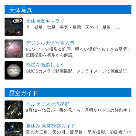
天体写真
天体写真ギャラリー
月、惑星、彗星、星雲・星団、天の川、星景、…
デジタル天体写真入門
PCソフトで撮影＆処理。明るい場所でもできる星雲・
星団撮影を初歩から解説
惑星を撮影しよう
CMOSカメラで動画撮影、ステライメージで画像処理
星空ガイド
ペルセウス座流星群
8月12～13日が一番の見ごろ。月明かりゼロの好条件！
夏休み 天体観察ガイド
夏の大三角、天の川、流星群、星空撮影。初級者向け