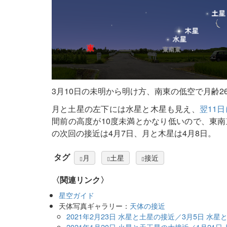
3月10日の未明から明け方、南東の低空で月齢
月と土星の左下には水星と木星も見え、
翌11
間前の高度が10度未満とかなり低いので、東
の次回の接近は4月7日、月と木星は4月8日。
タグ
月
土星
接近
〈関連リンク〉
星空ガイド
天体写真ギャラリー：
天体の接近
2021年2月23日 水星と土星の接近／3月5日 水
2021年1月20日 火星と天王星の大接近／1月21