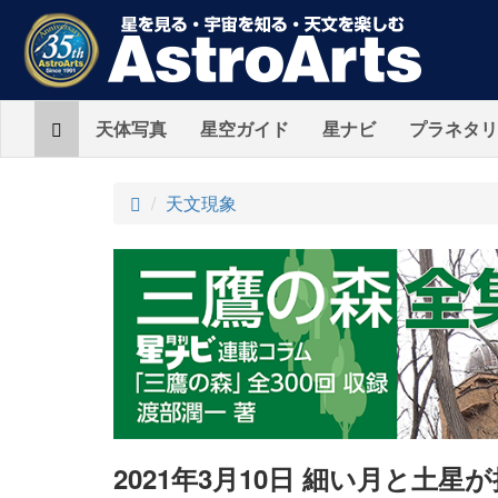
Home
天体写真
星空ガイド
星ナビ
プラネタリ
ト
天文現象
ッ
プ
2021年3月10日 細い月と土星