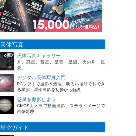
天体写真
天体写真ギャラリー
月、惑星、彗星、星雲・星団、天の川、星
景、…
デジタル天体写真入門
PCソフトで撮影＆処理。明るい場所でもでき
る星雲・星団撮影を初歩から解説
惑星を撮影しよう
CMOSカメラで動画撮影、ステライメージで
画像処理
星空ガイド