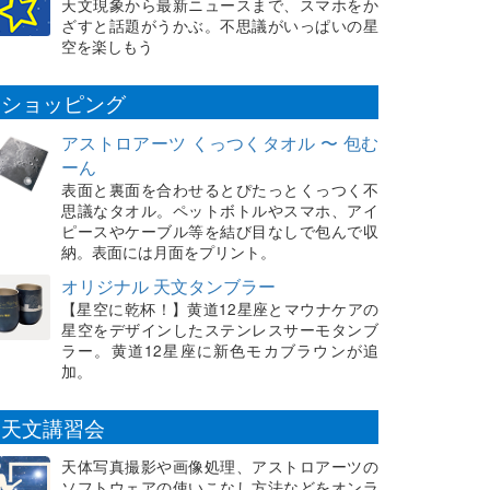
天文現象から最新ニュースまで、スマホをか
ざすと話題がうかぶ。不思議がいっぱいの星
空を楽しもう
ショッピング
アストロアーツ くっつくタオル 〜 包む
ーん
表面と裏面を合わせるとぴたっとくっつく不
思議なタオル。ペットボトルやスマホ、アイ
ピースやケーブル等を結び目なしで包んで収
納。表面には月面をプリント。
オリジナル 天文タンブラー
【星空に乾杯！】黄道12星座とマウナケアの
星空をデザインしたステンレスサーモタンブ
ラー。黄道12星座に新色モカブラウンが追
加。
天文講習会
天体写真撮影や画像処理、アストロアーツの
ソフトウェアの使いこなし方法などをオンラ