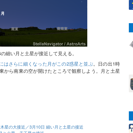
26の細い月と土星が接近して見える。
日にはさらに細くなった月がこの2惑星と並ぶ
。日の出1時
南東から南東の空が開けたところで観察しよう。月と土星
星と木星の大接近／3月10日 細い月と土星の接近
日 月と火星・天王星の接近