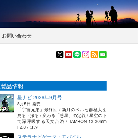
お問い合わせ
製品情報
星ナビ 2026年9月号
8月5日 発売
「宇宙兄弟」最終回 / 新月のペルセ群極大を
見る・撮る / 変わる「惑星」の定義 / 星空の下
で深呼吸する天文台浴 / TAMRON 12-20mm
F2.8 / ほか
ステラナビゲータ・モバイル