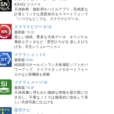
8月4日 リリース
天体観察・撮影用モバイルアプリ。高精度な
計算とリッチな星図表示をスマートフォンで
「いつでもどこでも、ステラナビゲータ」
ステラナビゲータ12
最新版
12.0i
美しい描画、豊富な天体データ、オリジナル
番組エディタなど「星空ひろがる 楽しさひろ
げる」天文シミュレーション
ステラショット3
最新版
3.0o
純国産のオールインワン天体撮影ソフトがパ
ワーアップ。ライブスタックやオートフォー
カスなど新機能も搭載
ステライメージ10
最新版
10.0f
天体画像に埋もれた微細な情報を最大限に引
き出し、不要なノイズは徹底的に除去して美
しい天体写真に仕上げる
星空ナビ