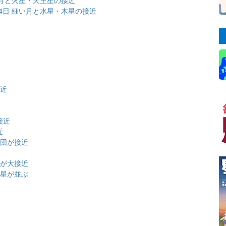
14日 細い月と水星・木星の接近
近
接近
接近
近
星団が接近
団が大接近
金星が並ぶ