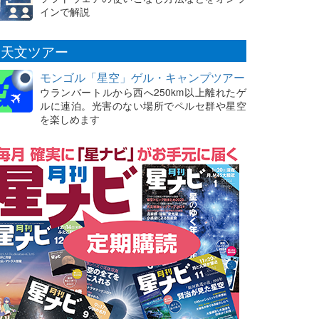
インで解説
天文ツアー
モンゴル「星空」ゲル・キャンプツアー
ウランバートルから西へ250km以上離れたゲ
ルに連泊。光害のない場所でペルセ群や星空
を楽しめます