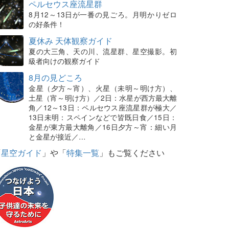
ペルセウス座流星群
8月12～13日が一番の見ごろ。月明かりゼロ
の好条件！
夏休み 天体観察ガイド
夏の大三角、天の川、流星群、星空撮影。初
級者向けの観察ガイド
8月の見どころ
金星（夕方～宵）、火星（未明～明け方）、
土星（宵～明け方）／2日：水星が西方最大離
角／12～13日：ペルセウス座流星群が極大／
13日未明：スペインなどで皆既日食／15日：
金星が東方最大離角／16日夕方～宵：細い月
と金星が接近／…
「
星空ガイド
」や「
特集一覧
」もご覧ください