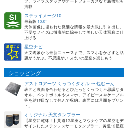
プ。ライブスタックやオートフォーカスなど新機能も
搭載
ステライメージ10
最新版
10.0f
天体画像に埋もれた微細な情報を最大限に引き出し、
不要なノイズは徹底的に除去して美しい天体写真に仕
上げる
星空ナビ
天文現象から最新ニュースまで、スマホをかざすと話
題がうかぶ。不思議がいっぱいの星空を楽しもう
ショッピング
アストロアーツ くっつくタオル 〜 包むーん
表面と裏面を合わせるとぴたっとくっつく不思議なタ
オル。ペットボトルやスマホ、アイピースやケーブル
等を結び目なしで包んで収納。表面には月面をプリン
ト。
オリジナル 天文タンブラー
【星空に乾杯！】黄道12星座とマウナケアの星空をデ
ザインしたステンレスサーモタンブラー。黄道12星座