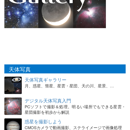
天体写真
天体写真ギャラリー
月、惑星、彗星、星雲・星団、天の川、星景、…
デジタル天体写真入門
PCソフトで撮影＆処理。明るい場所でもできる星雲・
星団撮影を初歩から解説
惑星を撮影しよう
CMOSカメラで動画撮影、ステライメージで画像処理