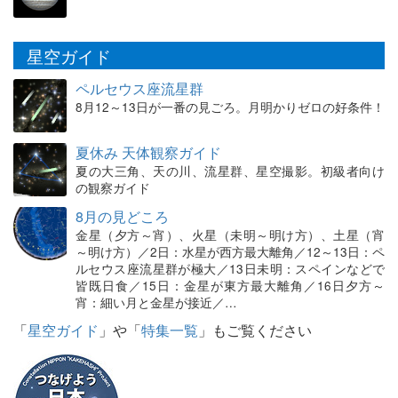
星空ガイド
ペルセウス座流星群
8月12～13日が一番の見ごろ。月明かりゼロの好条件！
夏休み 天体観察ガイド
夏の大三角、天の川、流星群、星空撮影。初級者向け
の観察ガイド
8月の見どころ
金星（夕方～宵）、火星（未明～明け方）、土星（宵
～明け方）／2日：水星が西方最大離角／12～13日：ペ
ルセウス座流星群が極大／13日未明：スペインなどで
皆既日食／15日：金星が東方最大離角／16日夕方～
宵：細い月と金星が接近／…
「
星空ガイド
」や「
特集一覧
」もご覧ください