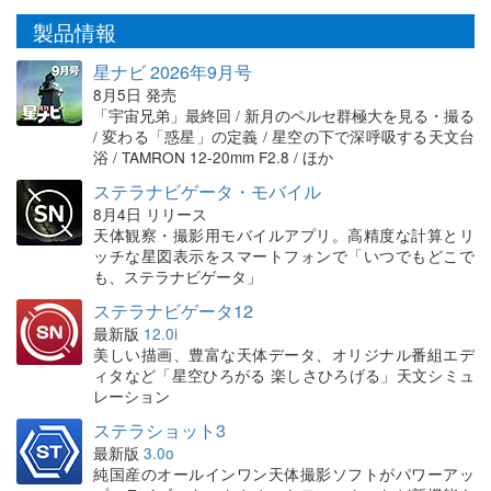
製品情報
星ナビ 2026年9月号
8月5日 発売
「宇宙兄弟」最終回 / 新月のペルセ群極大を見る・撮る
/ 変わる「惑星」の定義 / 星空の下で深呼吸する天文台
浴 / TAMRON 12-20mm F2.8 / ほか
ステラナビゲータ・モバイル
8月4日 リリース
天体観察・撮影用モバイルアプリ。高精度な計算とリ
ッチな星図表示をスマートフォンで「いつでもどこで
も、ステラナビゲータ」
ステラナビゲータ12
最新版
12.0i
美しい描画、豊富な天体データ、オリジナル番組エデ
ィタなど「星空ひろがる 楽しさひろげる」天文シミュ
レーション
ステラショット3
最新版
3.0o
純国産のオールインワン天体撮影ソフトがパワーアッ