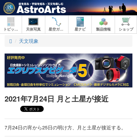
トピックス
天体写真
星空ガイド
星ナビ
製品情報
ショップ
ト
天文現象
ッ
プ
2021年7月24日 月と土星が接近
7月24日の宵から25日の明け方、月と土星が接近する。