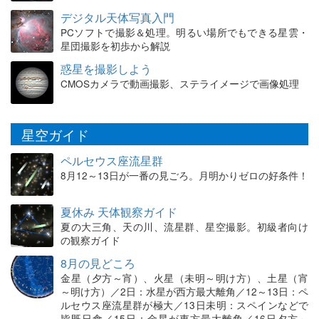
デジタル天体写真入門
PCソフトで撮影＆処理。明るい場所でもできる星雲・
星団撮影を初歩から解説
惑星を撮影しよう
CMOSカメラで動画撮影、ステライメージで画像処理
星空ガイド
ペルセウス座流星群
8月12～13日が一番の見ごろ。月明かりゼロの好条件！
夏休み 天体観察ガイド
夏の大三角、天の川、流星群、星空撮影。初級者向け
の観察ガイド
8月の見どころ
金星（夕方～宵）、火星（未明～明け方）、土星（宵
～明け方）／2日：水星が西方最大離角／12～13日：ペ
ルセウス座流星群が極大／13日未明：スペインなどで
皆既日食／15日：金星が東方最大離角／16日夕方～