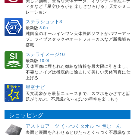
美しい描画、豊富な天体データ、オリジナル番組エデ
ィタなど「星空ひろがる 楽しさひろげる」天文シミュ
レーション
ステラショット3
最新版
3.0o
純国産のオールインワン天体撮影ソフトがパワーアッ
プ。ライブスタックやオートフォーカスなど新機能も
搭載
ステライメージ10
最新版
10.0f
天体画像に埋もれた微細な情報を最大限に引き出し、
不要なノイズは徹底的に除去して美しい天体写真に仕
上げる
星空ナビ
天文現象から最新ニュースまで、スマホをかざすと話
題がうかぶ。不思議がいっぱいの星空を楽しもう
ショッピング
アストロアーツ くっつくタオル 〜 包むーん
表面と裏面を合わせるとぴたっとくっつく不思議なタ