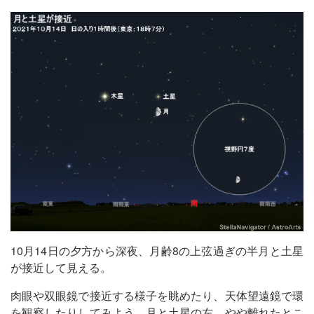
10月14日の夕方から深夜、月齢8の上弦過ぎの半月と土星
が接近して見える。
肉眼や双眼鏡で接近する様子を眺めたり、天体望遠鏡で環
を観察したりしてみよう。月と土星の左、やや離れたとこ