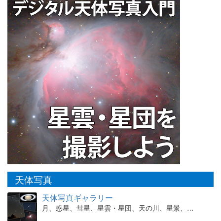
天体写真
天体写真ギャラリー
月、惑星、彗星、星雲・星団、天の川、星景、…