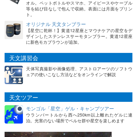
オル。ペットボトルやスマホ、アイピースやケーブル
等を結び目なしで包んで収納。表面には月面をプリン
ト。
オリジナル 天文タンブラー
【星空に乾杯！】黄道12星座とマウナケアの星空をデ
ザインしたステンレスサーモタンブラー。黄道12星座
に新色モカブラウンが追加。
天文講習会
天体写真撮影や画像処理、アストロアーツのソフトウ
ェアの使いこなし方法などをオンラインで解説
天文ツアー
モンゴル「星空」ゲル・キャンプツアー
ウランバートルから西へ250km以上離れたゲルに連
泊。光害のない場所でペルセ群や星空を楽しめます