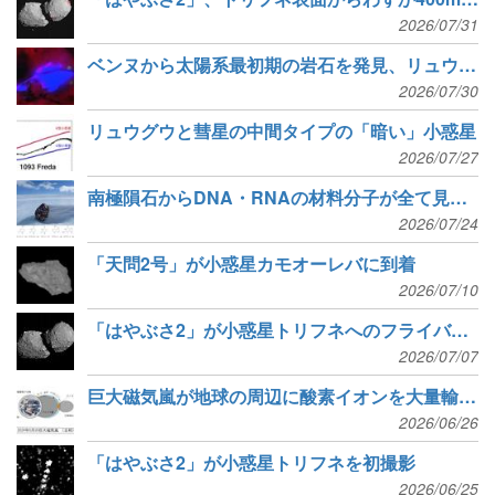
2026/07/31
ベンヌから太陽系最初期の岩石を発見、リュウグウと共通の特徴
2026/07/30
リュウグウと彗星の中間タイプの「暗い」小惑星
2026/07/27
南極隕石からDNA・RNAの材料分子が全て見つかった
2026/07/24
「天問2号」が小惑星カモオーレバに到着
2026/07/10
「はやぶさ2」が小惑星トリフネへのフライバイに成功
2026/07/07
巨大磁気嵐が地球の周辺に酸素イオンを大量輸送していた
2026/06/26
「はやぶさ2」が小惑星トリフネを初撮影
2026/06/25