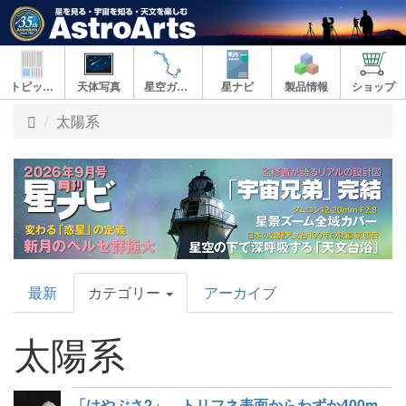
トピックス
天体写真
星空ガイド
星ナビ
製品情報
ショップ
太陽系
AstroArts
最新
カテゴリー
アーカイブ
Topics
太陽系
「はやぶさ2」、トリフネ表面からわずか400mをかすめた