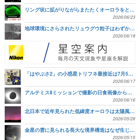
リング状に拡がりながらまたたくオーロラをとらえた
2026/06/23
地球環境にさらされたリュウグウ粒子はわずか数週間で変質する
2026/06/18
「はやぶさ2」の小惑星トリフネ最接近は7月5日18時30分
2026/06/17
アルテミスIIミッションで撮影の日食画像から太陽コロナの構造を解析
2026/06/16
北日本で近年見られた低緯度オーロラは太陽風密度が高かった
2026/05/28
金星の雲に見られる長大な境界構造はなぜ生じるのか
2026/05/15