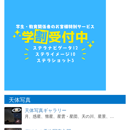
天体写真
天体写真ギャラリー
月、惑星、彗星、星雲・星団、天の川、星景、…