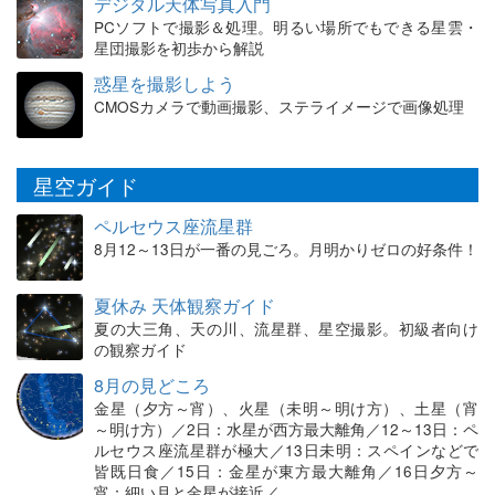
デジタル天体写真入門
PCソフトで撮影＆処理。明るい場所でもできる星雲・
星団撮影を初歩から解説
惑星を撮影しよう
CMOSカメラで動画撮影、ステライメージで画像処理
星空ガイド
ペルセウス座流星群
8月12～13日が一番の見ごろ。月明かりゼロの好条件！
夏休み 天体観察ガイド
夏の大三角、天の川、流星群、星空撮影。初級者向け
の観察ガイド
8月の見どころ
金星（夕方～宵）、火星（未明～明け方）、土星（宵
～明け方）／2日：水星が西方最大離角／12～13日：ペ
ルセウス座流星群が極大／13日未明：スペインなどで
皆既日食／15日：金星が東方最大離角／16日夕方～
宵：細い月と金星が接近／…