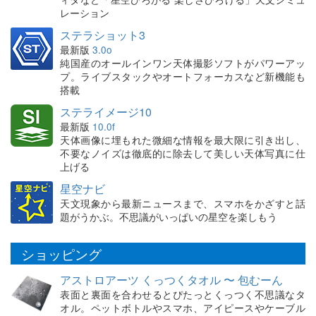
レーション
ステラショット3
最新版
3.0o
純国産のオールインワン天体撮影ソフトがパワーアッ
プ。ライブスタックやオートフォーカスなど新機能も
搭載
ステライメージ10
最新版
10.0f
天体画像に埋もれた微細な情報を最大限に引き出し、
不要なノイズは徹底的に除去して美しい天体写真に仕
上げる
星空ナビ
天文現象から最新ニュースまで、スマホをかざすと話
題がうかぶ。不思議がいっぱいの星空を楽しもう
ショッピング
アストロアーツ くっつくタオル 〜 包むーん
表面と裏面を合わせるとぴたっとくっつく不思議なタ
オル。ペットボトルやスマホ、アイピースやケーブル