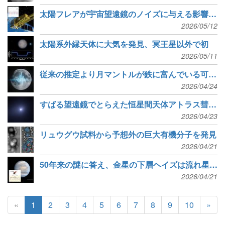
太陽フレアが宇宙望遠鏡のノイズに与える影響をAIで解明
2026/05/12
太陽系外縁天体に大気を発見、冥王星以外で初
2026/05/11
従来の推定より月マントルが鉄に富んでいる可能性
2026/04/24
すばる望遠鏡でとらえた恒星間天体アトラス彗星の変化
2026/04/23
リュウグウ試料から予想外の巨大有機分子を発見
2026/04/21
50年来の謎に答え、金星の下層ヘイズは流れ星由来だった
2026/04/21
«
1
2
3
4
5
6
7
8
9
10
»