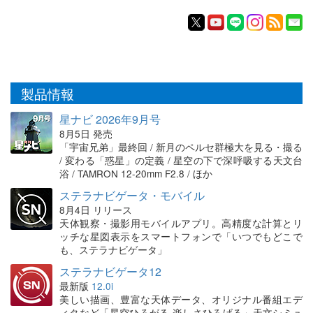
製品情報
星ナビ 2026年9月号
8月5日 発売
「宇宙兄弟」最終回 / 新月のペルセ群極大を見る・撮る
/ 変わる「惑星」の定義 / 星空の下で深呼吸する天文台
浴 / TAMRON 12-20mm F2.8 / ほか
ステラナビゲータ・モバイル
8月4日 リリース
天体観察・撮影用モバイルアプリ。高精度な計算とリ
ッチな星図表示をスマートフォンで「いつでもどこで
も、ステラナビゲータ」
ステラナビゲータ12
最新版
12.0i
美しい描画、豊富な天体データ、オリジナル番組エデ
ィタなど「星空ひろがる 楽しさひろげる」天文シミュ