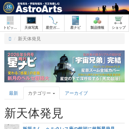
トピックス
天体写真
星空ガイド
星ナビ
製品情報
ショップ
新天体発見
AstroArts
最新
カテゴリー
アーカイブ
Topics
新天体発見
板垣さん、ヘルクレス座の銀河に超新星発見、153個目