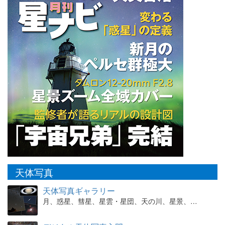
天体写真
天体写真ギャラリー
月、惑星、彗星、星雲・星団、天の川、星景、…