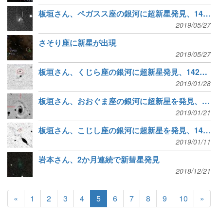
板垣さん、ペガスス座の銀河に超新星発見、143個目
2019/05/27
さそり座に新星が出現
2019/05/27
板垣さん、くじら座の銀河に超新星発見、142個目
2019/01/28
板垣さん、おおぐま座の銀河に超新星を発見、141個目
2019/01/21
板垣さん、こじし座の銀河に超新星を発見、140個目
2019/01/11
岩本さん、2か月連続で新彗星発見
2018/12/21
«
1
2
3
4
5
6
7
8
9
10
»