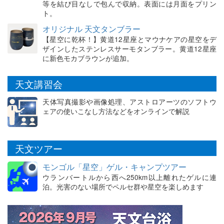
等を結び目なしで包んで収納。表面には月面をプリン
ト。
オリジナル 天文タンブラー
【星空に乾杯！】黄道12星座とマウナケアの星空をデ
ザインしたステンレスサーモタンブラー。黄道12星座
に新色モカブラウンが追加。
天文講習会
天体写真撮影や画像処理、アストロアーツのソフトウ
ェアの使いこなし方法などをオンラインで解説
天文ツアー
モンゴル「星空」ゲル・キャンプツアー
ウランバートルから西へ250km以上離れたゲルに連
泊。光害のない場所でペルセ群や星空を楽しめます