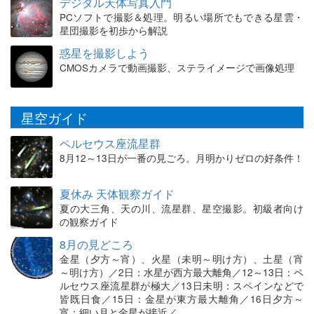
デジタル天体写真入門
PCソフトで撮影＆処理。明るい場所でもできる星雲・
星団撮影を初歩から解説
惑星を撮影しよう
CMOSカメラで動画撮影、ステライメージで画像処理
星空ガイド
ペルセウス座流星群
8月12～13日が一番の見ごろ。月明かりゼロの好条件！
夏休み 天体観察ガイド
夏の大三角、天の川、流星群、星空撮影。初級者向け
の観察ガイド
8月の見どころ
金星（夕方～宵）、火星（未明～明け方）、土星（宵
～明け方）／2日：水星が西方最大離角／12～13日：ペ
ルセウス座流星群が極大／13日未明：スペインなどで
皆既日食／15日：金星が東方最大離角／16日夕方～
宵：細い月と金星が接近／…