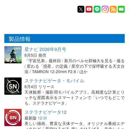
製品情報
星ナビ 2026年9月号
8月5日 発売
「宇宙兄弟」最終回 / 新月のペルセ群極大を見る・撮る
/ 変わる「惑星」の定義 / 星空の下で深呼吸する天文台
浴 / TAMRON 12-20mm F2.8 / ほか
ステラナビゲータ・モバイル
8月4日 リリース
天体観察・撮影用モバイルアプリ。高精度な計算とリ
ッチな星図表示をスマートフォンで「いつでもどこで
も、ステラナビゲータ」
ステラナビゲータ12
最新版
12.0i
美しい描画、豊富な天体データ、オリジナル番組エデ
ィタなど「星空ひろがる 楽しさひろげる」天文シミュ