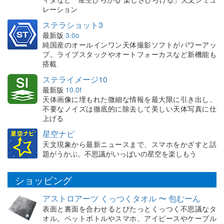
レーション
ステラショット3
最新版
3.0o
純国産のオールインワン天体撮影ソフトがパワーアッ
プ。ライブスタックやオートフォーカスなど新機能も
搭載
ステライメージ10
最新版
10.0f
天体画像に埋もれた微細な情報を最大限に引き出し、
不要なノイズは徹底的に除去して美しい天体写真に仕
上げる
星空ナビ
天文現象から最新ニュースまで、スマホをかざすと話
題がうかぶ。不思議がいっぱいの星空を楽しもう
ショッピング
アストロアーツ くっつくタオル 〜 包むーん
表面と裏面を合わせるとぴたっとくっつく不思議なタ
オル。ペットボトルやスマホ、アイピースやケーブル