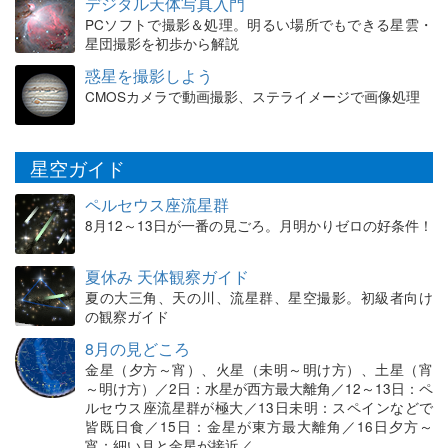
デジタル天体写真入門
PCソフトで撮影＆処理。明るい場所でもできる星雲・
星団撮影を初歩から解説
惑星を撮影しよう
CMOSカメラで動画撮影、ステライメージで画像処理
星空ガイド
ペルセウス座流星群
8月12～13日が一番の見ごろ。月明かりゼロの好条件！
夏休み 天体観察ガイド
夏の大三角、天の川、流星群、星空撮影。初級者向け
の観察ガイド
8月の見どころ
金星（夕方～宵）、火星（未明～明け方）、土星（宵
～明け方）／2日：水星が西方最大離角／12～13日：ペ
ルセウス座流星群が極大／13日未明：スペインなどで
皆既日食／15日：金星が東方最大離角／16日夕方～
宵：細い月と金星が接近／…