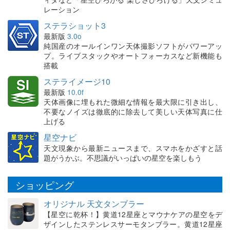
レーション
ステラショット3
最新版
3.0o
純国産のオールインワン天体撮影ソフトがパワーアッ
プ。ライブスタックやオートフォーカスなど新機能も
搭載
ステライメージ10
最新版
10.0f
天体画像に埋もれた微細な情報を最大限に引き出し、
不要なノイズは徹底的に除去して美しい天体写真に仕
上げる
星空ナビ
天文現象から最新ニュースまで、スマホをかざすと話
題がうかぶ。不思議がいっぱいの星空を楽しもう
ショッピング
オリジナル 天文タンブラー
【星空に乾杯！】黄道12星座とマウナケアの星空をデ
ザインしたステンレスサーモタンブラー。黄道12星座