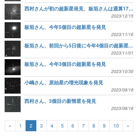
西村さんが初の超新星発見、板垣さんは通算176個目の発見
2023/12/15
板垣さん、今年5個目の超新星を発見
2023/11/16
板垣さん、前回から5日後に今年4個目の超新星を発見
2023/11/01
板垣さん、今年3個目の超新星を発見
2023/10/30
小嶋さん、原始星の増光現象を発見
2023/08/18
西村さん、3個目の新彗星を発見
2023/08/16
«
1
2
3
4
5
6
7
8
9
10
»