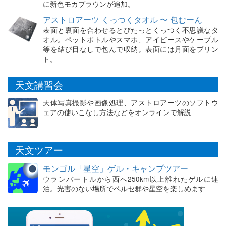
に新色モカブラウンが追加。
アストロアーツ くっつくタオル 〜 包むーん
表面と裏面を合わせるとぴたっとくっつく不思議なタ
オル。ペットボトルやスマホ、アイピースやケーブル
等を結び目なしで包んで収納。表面には月面をプリン
ト。
天文講習会
天体写真撮影や画像処理、アストロアーツのソフトウ
ェアの使いこなし方法などをオンラインで解説
天文ツアー
モンゴル「星空」ゲル・キャンプツアー
ウランバートルから西へ250km以上離れたゲルに連
泊。光害のない場所でペルセ群や星空を楽しめます