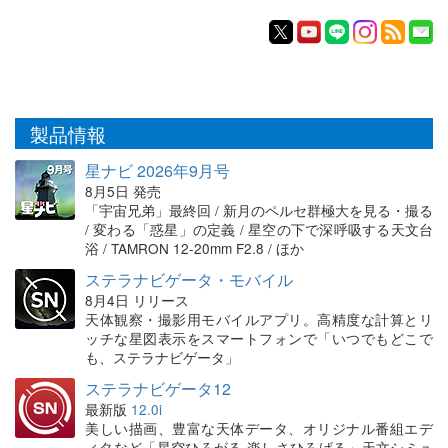
製品情報
星ナビ 2026年9月号
8月5日 発売
「宇宙兄弟」最終回 / 新月のペルセ群極大を見る・撮る
/ 変わる「惑星」の定義 / 星空の下で深呼吸する天文台
浴 / TAMRON 12-20mm F2.8 / ほか
ステラナビゲータ・モバイル
8月4日 リリース
天体観察・撮影用モバイルアプリ。高精度な計算とリ
ッチな星図表示をスマートフォンで「いつでもどこで
も、ステラナビゲータ」
ステラナビゲータ12
最新版
12.0i
美しい描画、豊富な天体データ、オリジナル番組エデ
ィタなど「星空ひろがる 楽しさひろげる」天文シミュ