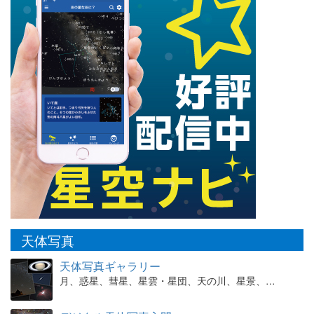
天体写真
天体写真ギャラリー
月、惑星、彗星、星雲・星団、天の川、星景、…