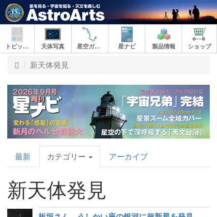
トピックス
天体写真
星空ガイド
星ナビ
製品情報
ショップ
新天体発見
AstroArts
最新
カテゴリー
アーカイブ
Topics
新天体発見
板垣さん、うしかい座の銀河に超新星を発見、今年7個目