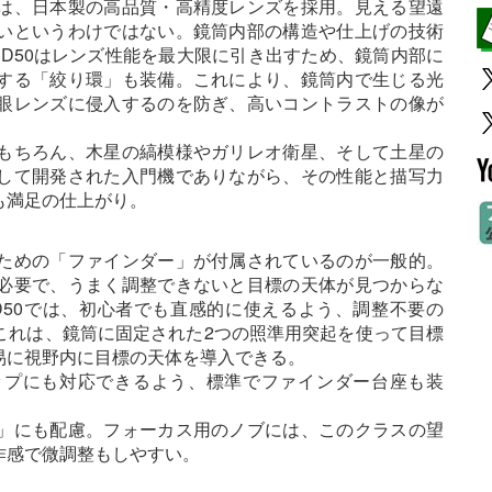
は、日本製の高品質・高精度レンズを採用。見える望遠
いというわけではない。鏡筒内部の構造や仕上げの技術
ni D50はレンズ性能を最大限に引き出すため、鏡筒内部に
する「絞り環」も装備。これにより、鏡筒内で生じる光
眼レンズに侵入するのを防ぎ、高いコントラストの像が
もちろん、木星の縞模様やガリレオ衛星、そして土星の
して開発された入門機でありながら、その性能と描写力
も満足の仕上がり。
ための「ファインダー」が付属されているのが一般的。
必要で、うまく調整できないと目標の天体が見つからな
i D50では、初心者でも直感的に使えるよう、調整不要の
これは、鏡筒に固定された2つの照準用突起を使って目標
易に視野内に目標の天体を導入できる。
ップにも対応できるよう、標準でファインダー台座も装
」にも配慮。フォーカス用のノブには、このクラスの望
作感で微調整もしやすい。