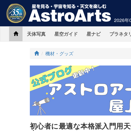
2026年
Home
天体写真
星空ガイド
星ナビ
プラネタ
ト
機材・グッズ
ッ
プ
初心者に最適な本格派入門用天体望