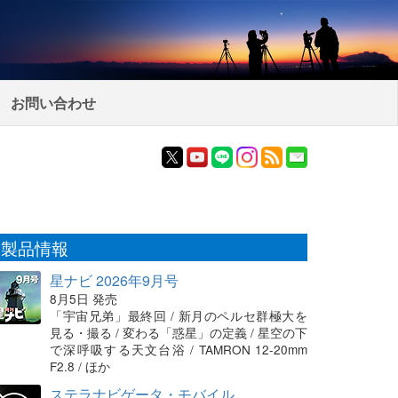
お問い合わせ
製品情報
星ナビ 2026年9月号
8月5日 発売
「宇宙兄弟」最終回 / 新月のペルセ群極大を
見る・撮る / 変わる「惑星」の定義 / 星空の下
で深呼吸する天文台浴 / TAMRON 12-20mm
F2.8 / ほか
ステラナビゲータ・モバイル