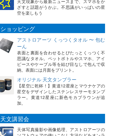
天文現象から最新ニュースまで、スマホをか
ざすと話題がうかぶ。不思議がいっぱいの星
空を楽しもう
ショッピング
アストロアーツ くっつくタオル 〜 包む
ーん
表面と裏面を合わせるとぴたっとくっつく不
思議なタオル。ペットボトルやスマホ、アイ
ピースやケーブル等を結び目なしで包んで収
納。表面には月面をプリント。
オリジナル 天文タンブラー
【星空に乾杯！】黄道12星座とマウナケアの
星空をデザインしたステンレスサーモタンブ
ラー。黄道12星座に新色モカブラウンが追
加。
天文講習会
天体写真撮影や画像処理、アストロアーツの
ソフトウェアの使いこなし方法などをオンラ