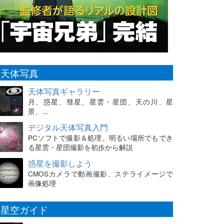
天体写真
天体写真ギャラリー
月、惑星、彗星、星雲・星団、天の川、星
景、…
デジタル天体写真入門
PCソフトで撮影＆処理。明るい場所でもでき
る星雲・星団撮影を初歩から解説
惑星を撮影しよう
CMOSカメラで動画撮影、ステライメージで
画像処理
星空ガイド