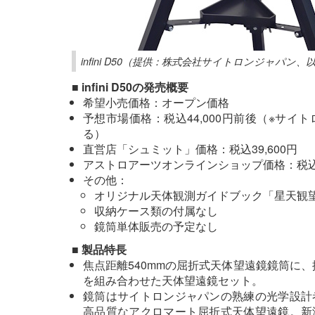
infini D50（提供：株式会社サイトロンジャパン、
■ infini D50の発売概要
希望小売価格：オープン価格
予想市場価格：税込44,000円前後（※サ
る）
直営店「シュミット」価格：税込39,600円
アストロアーツオンラインショップ価格：税込3
その他：
オリジナル天体観測ガイドブック「星天観
収納ケース類の付属なし
鏡筒単体販売の予定なし
■ 製品特長
焦点距離540mmの屈折式天体望遠鏡鏡筒に、
を組み合わせた天体望遠鏡セット。
鏡筒はサイトロンジャパンの熟練の光学設計
高品質なアクロマート屈折式天体望遠鏡。新