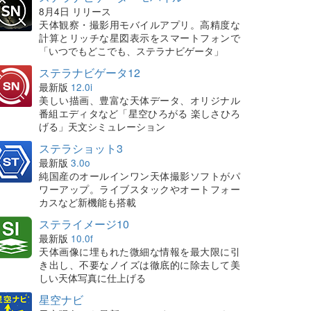
8月4日 リリース
天体観察・撮影用モバイルアプリ。高精度な
計算とリッチな星図表示をスマートフォンで
「いつでもどこでも、ステラナビゲータ」
ステラナビゲータ12
最新版
12.0i
美しい描画、豊富な天体データ、オリジナル
番組エディタなど「星空ひろがる 楽しさひろ
げる」天文シミュレーション
ステラショット3
最新版
3.0o
純国産のオールインワン天体撮影ソフトがパ
ワーアップ。ライブスタックやオートフォー
カスなど新機能も搭載
ステライメージ10
最新版
10.0f
天体画像に埋もれた微細な情報を最大限に引
き出し、不要なノイズは徹底的に除去して美
しい天体写真に仕上げる
星空ナビ