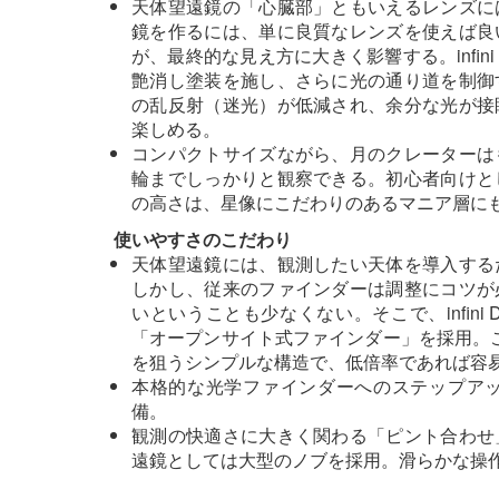
天体望遠鏡の「心臓部」ともいえるレンズに
鏡を作るには、単に良質なレンズを使えば良
が、最終的な見え方に大きく影響する。infi
艶消し塗装を施し、さらに光の通り道を制御
の乱反射（迷光）が低減され、余分な光が接
楽しめる。
コンパクトサイズながら、月のクレーターは
輪までしっかりと観察できる。初心者向けと
の高さは、星像にこだわりのあるマニア層に
使いやすさのこだわり
天体望遠鏡には、観測したい天体を導入する
しかし、従来のファインダーは調整にコツが
いということも少なくない。そこで、infin
「オープンサイト式ファインダー」を採用。
を狙うシンプルな構造で、低倍率であれば容
本格的な光学ファインダーへのステップア
備。
観測の快適さに大きく関わる「ピント合わせ
遠鏡としては大型のノブを採用。滑らかな操