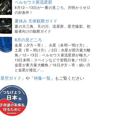
ペルセウス座流星群
8月12～13日が一番の見ごろ。月明かりゼロ
の好条件！
夏休み 天体観察ガイド
夏の大三角、天の川、流星群、星空撮影。初
級者向けの観察ガイド
8月の見どころ
金星（夕方～宵）、火星（未明～明け方）、
土星（宵～明け方）／2日：水星が西方最大離
角／12～13日：ペルセウス座流星群が極大／
13日未明：スペインなどで皆既日食／15日：
金星が東方最大離角／16日夕方～宵：細い月
と金星が接近／…
「
星空ガイド
」や「
特集一覧
」もご覧ください